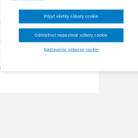
Zdieľať
čené tri návrhy, ktoré sa týkajú dvoch
 Ľuboš Kunay, navrhli za kandidátku
Prijať všetky súbory cookie
 Miroslava Gavalca prejavili záujem
Poznámka
ko aj Slovenská advokátska komora.
Odmietnut nepovinné súbory cookie
augusta 2026, a to po ich verejnom
Nastavenia súborov cookie
ho poradného orgánu podľa čl. 255
orý hodnotí spôsobilosť kandidátov na