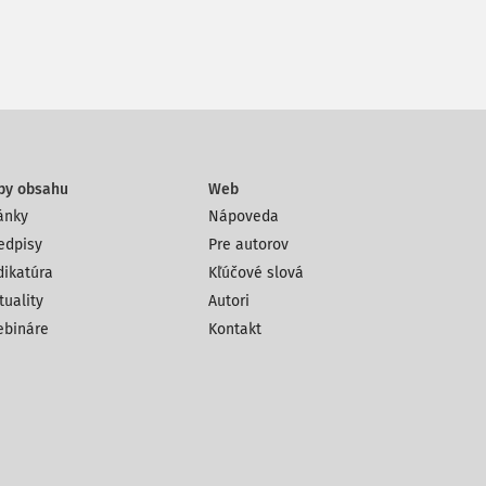
py obsahu
Web
ánky
Nápoveda
edpisy
Pre autorov
dikatúra
Kľúčové slová
tuality
Autori
bináre
Kontakt