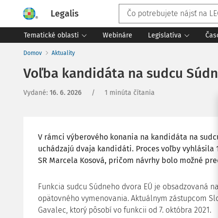
Legalis
Tematické oblasti
Webináre
Legislatíva
Čas
Domov
Aktuality
Voľba kandidáta na sudcu Súdn
Vydané
:
16. 6. 2026
/
1 minúta čítania
V rámci výberového konania na kandidáta na sudc
uchádzajú dvaja kandidáti. Proces voľby vyhlásila
SR Marcela Kosová, pričom návrhy bolo možné pred
Funkcia sudcu Súdneho dvora EÚ je obsadzovaná na
opätovného vymenovania. Aktuálnym zástupcom Slov
Gavalec, ktorý pôsobí vo funkcii od 7. októbra 2021.