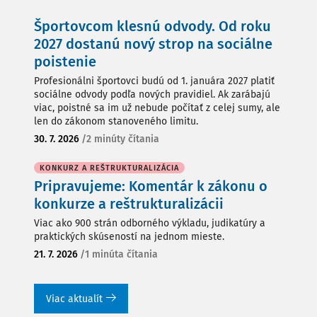
Športovcom klesnú odvody. Od roku
2027 dostanú nový strop na sociálne
poistenie
Profesionálni športovci budú od 1. januára 2027 platiť
sociálne odvody podľa nových pravidiel. Ak zarábajú
viac, poistné sa im už nebude počítať z celej sumy, ale
len do zákonom stanoveného limitu.
30. 7. 2026
/
2 minúty čítania
KONKURZ A REŠTRUKTURALIZÁCIA
Pripravujeme: Komentár k zákonu o
konkurze a reštrukturalizácii
Viac ako 900 strán odborného výkladu, judikatúry a
praktických skúseností na jednom mieste.
21. 7. 2026
/
1 minúta čítania
Viac aktualít