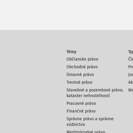
Témy
Ty
Občianske právo
Čl
Obchodné právo
Pr
Ústavné právo
Ju
Trestné právo
Ak
Stavebné a pozemkové právo,
We
kataster nehnuteľností
Pracovné právo
Finančné právo
Správne právo a správne
súdnictvo
Medzinárodné právo