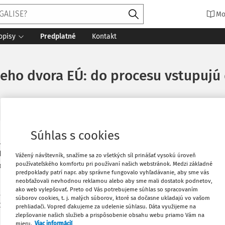
Mo
opisy
Predplatné
Kontakt
eho dvora EÚ: do procesu vstupujú 
Súhlas s cookies
u Súdneho dvora EÚ sa o post
Vytlačiť
 11. mája 2026 predsedníčka Súdnej rady
Vážený návštevník, snažíme sa zo všetkých síl prinášať vysokú úroveň
používateľského komfortu pri používaní našich webstránok. Medzi základné
kladať do 11. júna 2026.
Obľúbené
predpoklady patrí napr. aby správne fungovalo vyhľadávanie, aby sme vás
neobťažovali nevhodnou reklamou alebo aby sme mali dostatok podnetov,
ako web vylepšovať. Preto od Vás potrebujeme súhlas so spracovaním
 obdobie šiestich rokov s možnosťou
súborov cookies, t. j. malých súborov, ktoré sa dočasne ukladajú vo vašom
Stiahnuť
enskej republiky je sudca Miroslav
prehliadači. Vopred ďakujeme za udelenie súhlasu. Dáta využijeme na
zlepšovanie našich služieb a prispôsobenie obsahu webu priamo Vám na
mieru.
Viac informácií