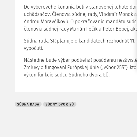
Do výberového konania boli v stanovenej lehote doru
uchádzačov. Členovia súdnej rady, Vladimír Monok a
Andreu Moravčíkovú. O pokračovanie mandátu sudcu
členovia súdnej rady Marián Fečík a Peter Bebej, a
Súdna rada SR plánuje o kandidátoch rozhodnúť 11. 
vypočutí.
Následne bude výber podliehať posúdeniu nezávislé
Zmluvy o fungovaní Európskej únie („výbor 255“), kt
výkon funkcie sudcu Súdneho dvora EÚ.
SÚDNA RADA
SÚDNY DVOR EÚ