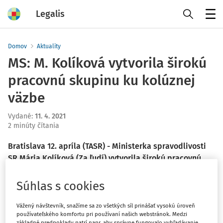
Legalis
Menu
Domov
Aktuality
MS: M. Kolíková vytvorila širokú
pracovnú skupinu ku kolúznej
väzbe
Vydané
:
11. 4. 2021
2 minúty čítania
Bratislava 12. apríla (TASR) - Ministerka spravodlivosti
SR Mária Kolíková (Za ľudí) vytvorila širokú pracovnú
skupinu ku kolúznej väzbe. TASR to potvrdil hovorca
Ministerstva spravodlivosti (MS) SR Peter Bubla.
Súhlas s cookies
Venovať by sa mala najmä dôvodom a trvaniu kolúznej
väzby.
Vážený návštevník, snažíme sa zo všetkých síl prinášať vysokú úroveň
používateľského komfortu pri používaní našich webstránok. Medzi
základné predpoklady patrí napr. aby správne fungovalo vyhľadávanie,