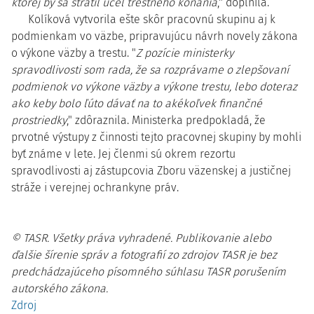
ktorej by sa stratil účel trestného konania
," doplnila.
Kolíková vytvorila ešte skôr pracovnú skupinu aj k
podmienkam vo väzbe, pripravujúcu návrh novely zákona
o výkone väzby a trestu. "
Z pozície ministerky
spravodlivosti som rada, že sa rozprávame o zlepšovaní
podmienok vo výkone väzby a výkone trestu, lebo doteraz
ako keby bolo ľúto dávať na to akékoľvek finančné
prostriedky
," zdôraznila. Ministerka predpokladá, že
prvotné výstupy z činnosti tejto pracovnej skupiny by mohli
byť známe v lete. Jej členmi sú okrem rezortu
spravodlivosti aj zástupcovia Zboru väzenskej a justičnej
stráže i verejnej ochrankyne práv.
© TASR. Všetky práva vyhradené. Publikovanie alebo
ďalšie šírenie správ a fotografií zo zdrojov TASR je bez
predchádzajúceho písomného súhlasu TASR porušením
autorského zákona.
Zdroj