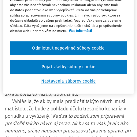
aby sme vás neobťažovali nevhodnou reklamou alebo aby sme mali
Pracovnú skupinu tvoria zástupcovia Generálnej
dostatok podnetov, ako web vylepšovať. Preto od Vás potrebujeme
prokuratúry, Úradu špeciálnej prokuratúry, Policajného
súhlas so spracovaním súborov cookies, t. j. malých súborov, ktoré sa
zboru, Slovenskej advokátskej komory a politikov. "
Chcem,
dočasne ukladajú vo vašom prehliadači. Vopred ďakujeme za udelenie
súhlasu. Dáta využijeme na zlepšovanie našich služieb a prispôsobenie
aby si v prvom rade najmä na odbornej úrovni prešli
obsahu webu priamo Vám na mieru.
Viac informácií
možnosti takejto úpravy, či vieme vôbec nájsť takú zhodu,
aby sme mohli ísť s právnou úpravou ďalej
," povedala.
Odmietnut nepovinné súbory cookie
Kolíková nesúhlasí, aby sa prijímala takáto zmena,
týkajúca sa väzby, narýchlo, bez odbornej debaty. A to s
ohľadom na dopad na vyšetrovanie a samotný trestný
Prijať všetky súbory cookie
proces. "
V parlamente sme preto s Veronikou Remišovou
zastavili prílepok k môjmu návrhu zákona o obetiach
Nastavenia súborov cookie
trestných činov, ktorým chceli poslanci narýchlo zmeniť a
skrátiť kolúznu väzbu
," zdôraznila.
Vyhlásila, že ak by mala predložiť takýto návrh, musí
mať istotu, že bude z pohľadu účelu trestného konania v
poriadku a vyvážený. "
Keď sa to podarí, som pripravená
predložiť takýto návrh aj teraz. Ak by sa to však javilo ako
nemožné, určite nebudem presadzovať právnu úpravu, pri