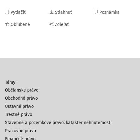
Vytlačiť
Stiahnuť
Poznámka
Obľúbené
Zdieľať
Témy
Občianske právo
Obchodné právo
Ústavné právo
Trestné právo
Stavebné a pozemkové právo, kataster nehnuteľností
Pracovné právo
Finančné právo