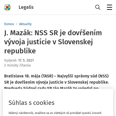
Legalis
Menu
Domov
Aktuality
J. Mazák: NSS SR je dovŕšením
vývoja justície v Slovenskej
republike
Vydané
:
17. 5. 2021
2 minúty čítania
Bratislava 18. mája (TASR) – Najvyšší správny súd (NSS)
SR je dovŕšením vývoja justície v Slovenskej republike.
Predseda Súdnej rady SR Ján Mazák to uviedol po
utorkovom vymenovaní predsedu NSS SR Pavla Naďa
prezidentkou SR. Predseda Najvyššieho súdu (NS) SR Ján
Súhlas s cookies
Šikuta zdôraznil, že na nový NSS SR prechádza polovica
sudcov z bývalého správneho kolégia NS SR.
Vážený návštevník, snažíme sa zo všetkých síl prinášať vysokú úroveň