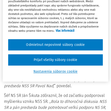
používateľského komfortu pri používaní našich webstránok. Medzi
základné predpoklady patrí napr. aby správne fungovalo vyhľadávanie,
aby sme vás neobťažovali nevhodnou reklamou alebo aby sme mali
Mazák mieni, že vznikom NSS SR ide o dobudovanie
dostatok podnetov, ako web vylepšovať. Preto od Vás potrebujeme
základov moderného, európskeho právneho štátu.
súhlas so spracovaním súborov cookies, t. j. malých súborov, ktoré sa
„
Očakávam, že táto nová inštitúcia významne skvalitní
dočasne ukladajú vo vašom prehliadači. Vopred ďakujeme za udelenie
súhlasu. Dáta využijeme na zlepšovanie našich služieb a prispôsobenie
rozhodovanie v správnom súdnictve. Nie preto, že by
obsahu webu priamo Vám na mieru.
Viac informácií
správne kolégium NS SR nebolo kvalitné, je kvalitné. Ale
toto je jedinečná šanca, ktorá nám dáva možnosť posunúť
Odmietnut nepovinné súbory cookie
sa na vyššiu kvalitu. Dosahovať európsku kvalitu
,“ podotkol
Mazák.
Prijať všetky súbory cookie
Zároveň vyslovil spokojnosť s doterajším personálnym
obsadením nového súdu. „
Sú tam garanti odborného a
Nastavenia súborov cookie
mravného základu, na ktorom sa bude dať budovať. Verím,
že veľmi významnou mierou k tomu prispeje aj nový
predseda NSS SR Pavol Naď,
“ povedal.
Šéf NS SR Ján Šikuta zdôraznil, že od začiatku podporoval
myšlienku vzniku NSS SR. „
Bola to dlhoročná diskusia. NSS
SR a pán predseda bude potrebovať veľkú podporu NS SR,