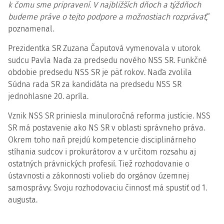
k čomu sme pripravení. V najbližších dňoch a týždňoch
budeme práve o tejto podpore a možnostiach rozprávať
,“
poznamenal.
Prezidentka SR Zuzana Čaputová vymenovala v utorok
sudcu Pavla Naďa za predsedu nového NSS SR. Funkčné
obdobie predsedu NSS SR je päť rokov. Naďa zvolila
Súdna rada SR za kandidáta na predsedu NSS SR
jednohlasne 20. apríla.
Vznik NSS SR priniesla minuloročná reforma justície. NSS
SR má postavenie ako NS SR v oblasti správneho práva.
Okrem toho naň prejdú kompetencie disciplinárneho
stíhania sudcov i prokurátorov a v určitom rozsahu aj
ostatných právnických profesií. Tiež rozhodovanie o
ústavnosti a zákonnosti volieb do orgánov územnej
samosprávy. Svoju rozhodovaciu činnosť má spustiť od 1.
augusta.