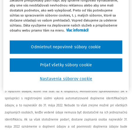
základné predpoklady patrí napr. aby správne fungovalo vyhľadávanie,
aby sme vás neobťažovali nevhodnou reklamou alebo aby sme mali
postavení, napr. ako spoločníci, či prokuristi.
dostatok podnetov, ako web vylepšovať. Preto od Vás potrebujeme
súhlas so spracovaním súborov cookies, t. j. malých súborov, ktoré sa
dočasne ukladajú vo vašom prehliadači. Vopred ďakujeme za udelenie
Povinnosť si môžu osoby splniť najmä pri zápise iných zmien, pričom jeden návrh
súhlasu. Dáta využijeme na zlepšovanie našich služieb a prispôsobenie
zmien sa spoplatňuje len 1-krát.
obsahu webu priamo Vám na mieru.
Viac informácií
Vzhľadom na to, že môžu existovať aj podnikatelia, ktorí do 30. septembra 2022
Odmietnut nepovinné súbory cookie
nebudú robiť žiadnu inú zmenu zápisu alebo si chcú túto povinnosť splniť samostatne
čo najskôr, vyhodnotili sme ako primerané, aby v prípade, ak ide len o doplnenie
týchto údajov, boli od platenia poplatku oslobodení úplne. Takto sme to navrhli aj v
Prijať všetky súbory cookie
predloženej novele zákona o obchodnom registri a zákona o súdnych poplatkoch,
ktorá je aktuálne v medzirezortnom pripomienkovom konaní.
Nastavenia súborov cookie
S využitím údajov, ktoré má štát už k dispozícii, Ministerstvo spravodlivosti SR v
spolupráci s registrovými súdmi vykoná automatizované doplnenie identifikačných
údajov, a to najneskôr do 31. mája 2022. Nebude to však zrejme možné pri všetkých
zapísaných osobách, keďže vedené údaje nemusia byť dostatočné na ich jednoznačnú
identifikáciu. Ak sa však stotožnenie podarí, dostane zapísaná osoba najneskôr 31.
mája 2022 oznámenie o doplnení údajov a od povinnosti doplnenia údajov bude