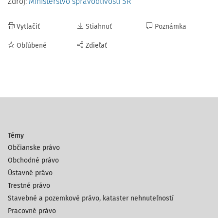
Zdroj:
Ministerstvo spravodlivosti SR
Vytlačiť
Stiahnuť
Poznámka
Obľúbené
Zdieľať
Témy
Občianske právo
Obchodné právo
Ústavné právo
Trestné právo
Stavebné a pozemkové právo, kataster nehnuteľností
Pracovné právo