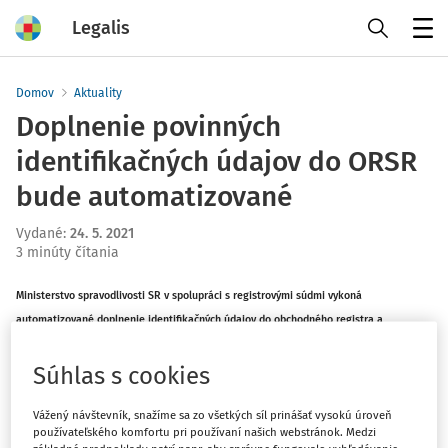
Legalis
Menu
Domov
Aktuality
​Doplnenie povinných
identifikačných údajov do ORSR
bude automatizované
Vydané
:
24. 5. 2021
3 minúty čítania
Ministerstvo spravodlivosti SR v spolupráci s registrovými súdmi vykoná
automatizované doplnenie identifikačných údajov do obchodného registra a
odbremení tak podnikateľov.
Súhlas s cookies
Podľa novely zákona o obchodnom registri ešte z roku 2019 sú osoby zapísané v
Vážený návštevník, snažíme sa zo všetkých síl prinášať vysokú úroveň
obchodnom registri povinné najneskôr do 30. septembra 2022 doplniť identifikačné
používateľského komfortu pri používaní našich webstránok. Medzi
údaje o všetkých osobách vystupujúcich v obchodnom registri v určitom právnom