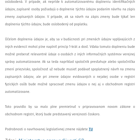
oslobodená. V prípade, ak nepríde k automatizovanému doplneniu identifikačných
údajov, zapísané osoby požiadajú o doplnenie týchto údajov podaním návrhu na zápis
zmeny zapísaných údajov. V prípade, ak sa návrh na zápis zmeny bude týkať len
doplnenia týchto údajov, bude oslobodený od poplatku.
Účelom doplnenia údajov je, aby sa v budúcnosti pri zmenách údajov vyplývajúcich z
iných evidencií mohol plne naplniť princíp 1-krát a dosť. Vďaka tomuto doplneniu bude
možné preberať relevantné údaje o osobách z iných informačných systémov verejnej
správy automatizovane. Ak sa teda napríklad spoločník presťahuje alebo spoločníčka
zmení priezvisko, spoločnosť už nebude musieť podávať spoplatnený návrh na zmenu
zapísaných údajov, ale pri zmene údajov evidovaných o nejakej osobe v registri
fyzických osôb bude možné spracovať zmenu údajov o nej aj v obchodnom registri
automatizovane.
Toto pravidlo by sa malo plne premietnuť v pripravovanom novom zákone o
obchodnom registri, ktorý bude predstavený verejnosti čoskoro.
Podrobnosti o navrhovanej legislatívnej zmene nájdete
TU