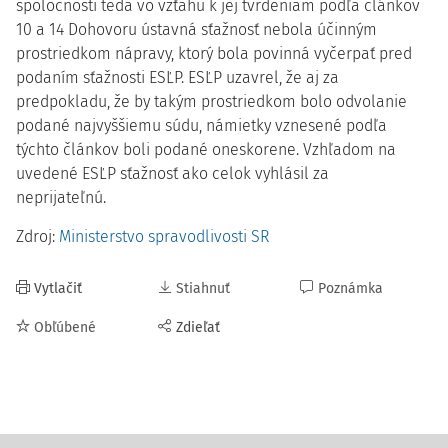
spoločnosti teda vo vzťahu k jej tvrdeniam podľa článkov
10 a 14 Dohovoru ústavná sťažnosť nebola účinným
prostriedkom nápravy, ktorý bola povinná vyčerpať pred
podaním sťažnosti ESĽP. ESĽP uzavrel, že aj za
predpokladu, že by takým prostriedkom bolo odvolanie
podané najvyššiemu súdu, námietky vznesené podľa
týchto článkov boli podané oneskorene. Vzhľadom na
uvedené ESĽP sťažnosť ako celok vyhlásil za
neprijateľnú.
Zdroj:
Ministerstvo spravodlivosti SR
Vytlačiť
Stiahnuť
Poznámka
Obľúbené
Zdieľať