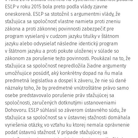
ESĽP v roku 2015 bola preto podľa vlády zjavne
oneskorená. ESĽP sa stotožnil s argumentmi vlády, že
sťažujúca sa spoločnosť vlastne namieta proti zneniu
zákona a proti zákonnej povinnosti zabezpečiť pre
program vysielaný v cudzom jazyku titulky v štátnom
jazyku alebo odvysielať následne identický program
v štátnom jazyku a proti pokute uloženej v súlade so
zákonom za porušenie tejto povinnosti. Poukázal na to, že
sťažujúca sa spoločnosť nepredložila žiadne argumenty
umožňujúce posúdiť, aký konkrétny dopad na ňu mala
predmetná legislatíva a dospel k záveru, že nie sú dané
náznaky toho, že by predmetné vnútroštátne právo samo
osebe predstavovalo porušenie práv sťažujúcej sa
spoločnosti, zaručených dotknutými ustanoveniami
Dohovoru. ESĽP súhlasil so záverom ústavného súdu, že
sťažujúca sa spoločnosť sa v ústavnej sťažnosti domáhala
vyriešenia otázky, vo vzťahu ku ktorej nemala oprávnenie
podať ústavnú sťažnosť. V prípade sťažujúcej sa