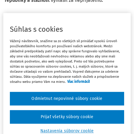
republiky a sťažnosť
vyhlásil za neprijateľnú
.
​Sťažujúca sa spoločnosť je súkromným vysielateľom
televíznej programovej služby v meste Štúrovo a 6. júla
Súhlas s cookies
2012 na svojej televíznej stanici odvysielala spravodajský
príspevok v maďarskom jazyku bez titulkov v slovenskom
Vážený návštevník, snažíme sa zo všetkých síl prinášať vysokú úroveň
jazyku alebo následného odvysielania príspevku
používateľského komfortu pri používaní našich webstránok. Medzi
základné predpoklady patrí napr. aby správne fungovalo vyhľadávanie,
v slovenskom jazyku. Rada pre vysielanie a retransmisiu
aby sme vás neobťažovali nevhodnou reklamou alebo aby sme mali
(RVR) následne začala voči sťažujúcej sa spoločnosti
dostatok podnetov, ako web vylepšovať. Preto od Vás potrebujeme
správne konanie a 26. februára 2013 rozhodla, že
súhlas so spracovaním súborov cookies, t. j. malých súborov, ktoré sa
dočasne ukladajú vo vašom prehliadači. Vopred ďakujeme za udelenie
sťažujúca sa spoločnosť v tejto súvislosti porušila
súhlasu. Dáta využijeme na zlepšovanie našich služieb a prispôsobenie
povinnosť ustanovenú v § 16 ods. 3 písm. e) zákona č.
obsahu webu priamo Vám na mieru.
Viac informácií
308/2000 Z. z. o vysielaní a retransmisii a za toto
porušenie jej uložila pokutu vo výške 165 EUR. Rozhodnutie
Odmietnut nepovinné súbory cookie
RVR 21. mája 2014 potvrdil Najvyšší súd Slovenskej
republiky. Sťažujúca sa spoločnosť sa obrátila na Ústavný
súd Slovenskej republiky, ktorý 14. apríla 2015 jej ústavnú
Prijať všetky súbory cookie
sťažnosť odmietol. V sťažnosti podanej ESĽP sťažujúca sa
Nastavenia súborov cookie
spoločnosť namietala porušenie svojho práva na