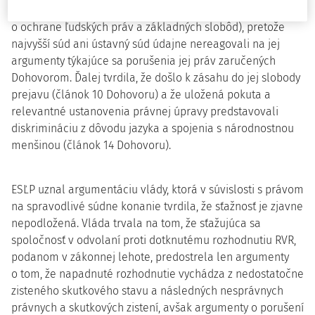
spravodlivé súdne konanie (článok 6 ods. 1 Dohovoru
o ochrane ľudských práv a základných slobôd), pretože
najvyšší súd ani ústavný súd údajne nereagovali na jej
argumenty týkajúce sa porušenia jej práv zaručených
Dohovorom. Ďalej tvrdila, že došlo k zásahu do jej slobody
prejavu (článok 10 Dohovoru) a že uložená pokuta a
relevantné ustanovenia právnej úpravy predstavovali
diskrimináciu z dôvodu jazyka a spojenia s národnostnou
menšinou (článok 14 Dohovoru).
ESĽP uznal argumentáciu vlády, ktorá v súvislosti s právom
na spravodlivé súdne konanie tvrdila, že sťažnosť je zjavne
nepodložená. Vláda trvala na tom, že sťažujúca sa
spoločnosť v odvolaní proti dotknutému rozhodnutiu RVR,
podanom v zákonnej lehote, predostrela len argumenty
o tom, že napadnuté rozhodnutie vychádza z nedostatočne
zisteného skutkového stavu a následných nesprávnych
právnych a skutkových zistení, avšak argumenty o porušení