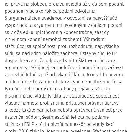
jej práva na slobodu prejavu uviedla až v ďalšom podaní,
podanom viac ako rok po podaní odvolania.
S argumentáciou uvedenou v odvolaní sa najvyšší súd
vysporiadal a argumentami uvedenými v ďalšom podaní
sa v dôsledku uplatňovania koncentračnej zásady
v civilnom konaní nemohol zaoberať. Výhradami
sťažujúcej sa spoločnosti proti rozhodnutiu najvyššieho
súdu sa následne náležite zaoberal ústavný súd. ESĽP
dospel k záveru, že odpoveď vnútroštátnych súdov na
argumenty sťažujúcej sa spoločnosti nemožno považovať
za nezlučiteľnú s požiadavkami článku 6 ods. 1 Dohovoru
a túto námietku zamietol ako zjavne nepodloženú. Čo sa
týka údajného porušenia slobody prejavu a zákazu
diskriminácie, vláda tvrdila, že sťažujúca sa spoločnosť
vlastne namieta proti zneniu príslušnej právnej úpravy
a keďže takúto námietku nebola oprávnená vzniesť pred
ústavným súdom, šesťmesačná lehota na podanie
sťažnosti ESĽP začala plynúť najneskôr od vtedy, keď
v roku 2010 získala licenciu na vysielanie. Sťažnosť podaná