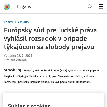
Legalis
Menu
Domov
Aktuality
Európsky súd pre ľudské práva
vyhlásil rozsudok v prípade
týkajúcom sa slobody prejavu
Vydané
:
22. 9. 2021
5 minút čítania
Štrasburg.
Európsky súd pre ľudské práva (ESĽP) vyhlásil rozsudok v prípade
Ringier Axel Springer Slovakia, a. s. (č. 4) proti Slovenskej republike, v ktorom
konštatoval porušenie práva na slobodu prejavu podľa článku 10 Dohovoru.
V
júli
2012 sťažujúca sa spoločnosť v rámci svojej audiovizuálnej mediálnej služby
poskytla v rubrike „Celebrity“ program s názvom „[X.] na [názov hudobnej ceny]: Chcel
Súhlas s cookies
šokovať, keď ďakoval za rastlinku?“. Vo februári 2014 Rada pre vysielanie a