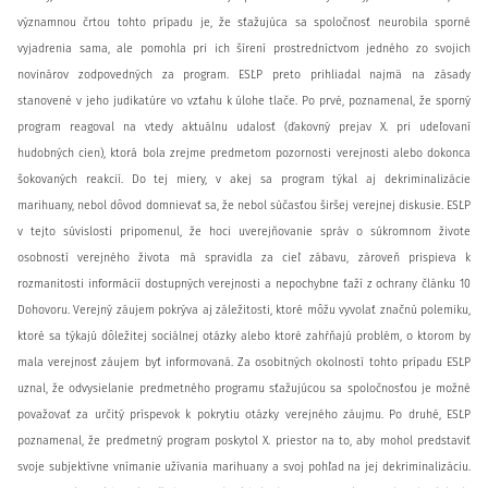
významnou črtou tohto prípadu je, že sťažujúca sa spoločnosť neurobila sporné
vyjadrenia sama, ale pomohla pri ich šírení prostredníctvom jedného zo svojich
novinárov zodpovedných za program. ESĽP preto prihliadal najmä na zásady
stanovené v jeho judikatúre vo vzťahu k úlohe tlače. Po prvé, poznamenal, že sporný
program reagoval na vtedy aktuálnu udalosť (ďakovný prejav X. pri udeľovaní
hudobných cien), ktorá bola zrejme predmetom pozornosti verejnosti alebo dokonca
šokovaných reakcií. Do tej miery, v akej sa program týkal aj dekriminalizácie
marihuany, nebol dôvod domnievať sa, že nebol súčasťou širšej verejnej diskusie. ESĽP
v tejto súvislosti pripomenul, že hoci uverejňovanie správ o súkromnom živote
osobností verejného života má spravidla za cieľ zábavu, zároveň prispieva k
rozmanitosti informácií dostupných verejnosti a nepochybne ťaží z ochrany článku 10
Dohovoru. Verejný záujem pokrýva aj záležitosti, ktoré môžu vyvolať značnú polemiku,
ktoré sa týkajú dôležitej sociálnej otázky alebo ktoré zahŕňajú problém, o ktorom by
mala verejnosť záujem byť informovaná. Za osobitných okolností tohto prípadu ESĽP
uznal, že odvysielanie predmetného programu sťažujúcou sa spoločnosťou je možné
považovať za určitý príspevok k pokrytiu otázky verejného záujmu. Po druhé, ESĽP
poznamenal, že predmetný program poskytol X. priestor na to, aby mohol predstaviť
svoje subjektívne vnímanie užívania marihuany a svoj pohľad na jej dekriminalizáciu.