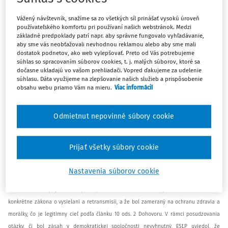
retransmisiu (RVR) uložila sťažujúcej sa spoločnosti pokutu vo výške 500 eur za
Vážený návštevník, snažíme sa zo všetkých síl prinášať vysokú úroveň
porušenie povinnosti podľa § 19 ods. 1 písm. e) zákona č. 308/2000 Z. z. o vysielaní a
používateľského komfortu pri používaní našich webstránok. Medzi
retransmisii s odôvodnením, že uvedený program svojím obsahom a spôsobom
základné predpoklady patrí napr. aby správne fungovalo vyhľadávanie,
aby sme vás neobťažovali nevhodnou reklamou alebo aby sme mali
spracovania otvorene propagoval užívanie omamných látok. Sťažujúca sa spoločnosť
dostatok podnetov, ako web vylepšovať. Preto od Vás potrebujeme
sa proti rozhodnutiu odvolala na Najvyšší súd Slovenskej republiky. Ten v decembri
súhlas so spracovaním súborov cookies, t. j. malých súborov, ktoré sa
dočasne ukladajú vo vašom prehliadači. Vopred ďakujeme za udelenie
2013 odvolaniu vyhovel, rozhodnutie RVR zrušil a vec jej vrátil na ďalšie konanie. Vo
súhlasu. Dáta využijeme na zlepšovanie našich služieb a prispôsobenie
februári 2014 vydala RVR vo veci nové rozhodnutie, ktorým opätovne udelila sťažujúcej
obsahu webu priamo Vám na mieru.
Viac informácií
sa spoločnosti pokutu 500 eur za porušenie § 19 ods. 1 zákona o vysielaní a
retransmisii. Sťažujúca sa spoločnosť sa voči rozhodnutiu opätovne odvolala na
Odmietnut nepovinné súbory cookie
najvyšší súd, ktorý vo februári 2015 rozhodnutie RVR potvrdil. Sťažujúca sa spoločnosť
sa následne obrátila na Ústavný súd Slovenskej republiky, ktorý jej sťažnosť zamietol
ako zjavne neopodstatnenú. Sťažujúca sa spoločnosť podala sťažnosť na ESĽP.
Prijať všetky súbory cookie
ESĽP vo svojom rozsudku uviedol, že účastníci konania nespochybnili, že došlo k
Nastavenia súborov cookie
zásahu do práva sťažujúcej sa spoločnosti na slobodu prejavu. Na základe skutkových
okolností tohto prípadu akceptoval, že zásah bol uskutočnený na základe zákona –
konkrétne zákona o vysielaní a retransmisii, a že bol zameraný na ochranu zdravia a
morálky, čo je legitímny cieľ podľa článku 10 ods. 2 Dohovoru. V rámci posudzovania
otázky, či bol zásah v demokratickej spoločnosti nevyhnutný, ESĽP uviedol, že