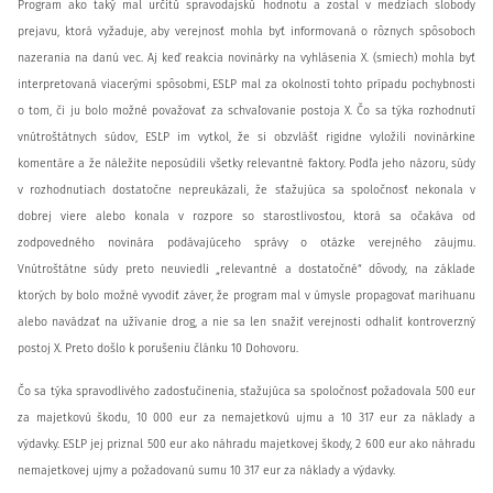
Program ako taký mal určitú spravodajskú hodnotu a zostal v medziach slobody
prejavu, ktorá vyžaduje, aby verejnosť mohla byť informovaná o rôznych spôsoboch
nazerania na danú vec. Aj keď reakcia novinárky na vyhlásenia X. (smiech) mohla byť
interpretovaná viacerými spôsobmi, ESĽP mal za okolností tohto prípadu pochybnosti
o tom, či ju bolo možné považovať za schvaľovanie postoja X. Čo sa týka rozhodnutí
vnútroštátnych súdov, ESĽP im vytkol, že si obzvlášť rigidne vyložili novinárkine
komentáre a že náležite neposúdili všetky relevantné faktory. Podľa jeho názoru, súdy
v rozhodnutiach dostatočne nepreukázali, že sťažujúca sa spoločnosť nekonala v
dobrej viere alebo konala v rozpore so starostlivosťou, ktorá sa očakáva od
zodpovedného novinára podávajúceho správy o otázke verejného záujmu.
Vnútroštátne súdy preto neuviedli „relevantné a dostatočné“ dôvody, na základe
ktorých by bolo možné vyvodiť záver, že program mal v úmysle propagovať marihuanu
alebo navádzať na užívanie drog, a nie sa len snažiť verejnosti odhaliť kontroverzný
postoj X. Preto došlo k porušeniu článku 10 Dohovoru.
Čo sa týka spravodlivého zadosťučinenia, sťažujúca sa spoločnosť požadovala 500 eur
za majetkovú škodu, 10 000 eur za nemajetkovú ujmu a 10 317 eur za náklady a
výdavky. ESĽP jej priznal 500 eur ako náhradu majetkovej škody, 2 600 eur ako náhradu
nemajetkovej ujmy a požadovanú sumu 10 317 eur za náklady a výdavky.