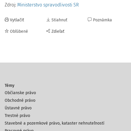
Zdroj:
Ministerstvo spravodlivosti SR
Vytlačiť
Stiahnuť
Poznámka
Obľúbené
Zdieľať
Témy
Občianske právo
Obchodné právo
Ústavné právo
Trestné právo
Stavebné a pozemkové právo, kataster nehnuteľností
Pracovné právo