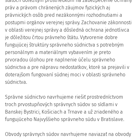
štátoch dôležitým prostriedkom na zabezpečenie ochrany
práv a právom chránených záujmov fyzických aj
právnických osôb pred nezákonnými rozhodnutiami a
postupmi orgánov verejnej správy. Zachovanie zákonnosti
v oblasti verejnej správy a dôsledná ochrana jednotlivca
je dôležitou črtou právneho štátu. Vytvorenie dobre
fungujúcej štruktúry správneho súdnictva s potrebným
personálnym a materiálnym vybavením je preto
prvoradou úlohou pre naplnenie účelu správneho
súdnictva a pre nápravu nedostatkov, ktoré sa prejavili v
doterajšom fungovaní súdnej moci v oblasti správneho
súdnictva.
Správne súdnictvo navrhujeme riešiť prostredníctvom
troch prvostupňových správnych súdov so sídlami v
Banskej Bystrici, Košiciach a Trnave a už zriadeného a
fungujúceho Najvyššieho správneho súdu v Bratislave.
Obvody správnych súdov navrhujeme naviazať na obvody