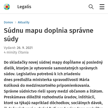
Legalis
Menu
Domov
Aktuality
Súdnu mapu doplnia správne
súdy
Vydané
:
26. 9. 2021
4 minúty čítania
Do skladačky novej súdnej mapy dopĺňame aj posledný
dielik, ktorým je vytvorenie samostatných správnych
súdov. Legislatívu potrebnú k ich zriadeniu
dnes predložila ministerka spravodlivosti Mária
Kolíková do medzirezortného pripomienkovania.
Správne súdnictvo rieši spory medzi občanom a štátom.
Preskúmava dôležité rozhodnutia úradov, inštitúcií,
ktoré sa týkajú napríklad dôchodkov, sociálnych dávok,