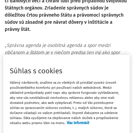
či daňových vecí a chráni ľudí pred prípadnou svojvôľou
štátnych orgánov. Zriadenie správnych súdov je
dôležitou črtou právneho štátu a právomoci správnych
súdov sú zásadné pre návrat dôvery v inštitúcie a
právny štát.
„
Správna agenda je osobitná agenda a spor medzi
občanom a štátom je v niečom predsa len iný ako spor
medzi občanmi, s ktorými sa obraciame bežne na súdy.
Osobitne s ohľadom na minulosť, ktorú sme tu mali pred
Súhlas s cookies
rokom 1989 som presvedčená, že vybudovanie správneho
súdnictva dáva garanciu, že princípy právneho štátu
Vážený návštevník, snažíme sa zo všetkých síl prinášať vysokú úroveň
berieme veľmi vážne na ceste k demokracii a že práve
používateľského komfortu pri používaní našich webstránok. Medzi
základné predpoklady patrí napr. aby správne fungovalo vyhľadávanie,
spory medzi občanom a štátom majú vážnu váhu a v tejto
aby sme vás neobťažovali nevhodnou reklamou alebo aby sme mali
súvislosti je vybudovanie správneho súdnictva naozaj tou
dostatok podnetov, ako web vylepšovať. Preto od Vás potrebujeme
súhlas so spracovaním súborov cookies, t. j. malých súborov, ktoré sa
najlepšou cestou,“
uviedla ministerka spravodlivosti Mária
dočasne ukladajú vo vašom prehliadači. Vopred ďakujeme za udelenie
Kolíková.
súhlasu. Dáta využijeme na zlepšovanie našich služieb a prispôsobenie
obsahu webu priamo Vám na mieru.
Viac informácií
Návrh zákona o zriadení správnych súdov je súčasťou