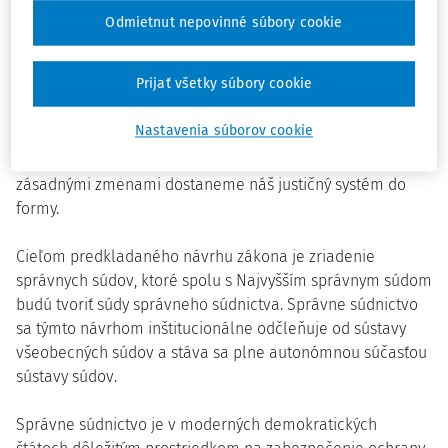
širšieho celku, ktorým je reforma súdnej mapy. Jej cieľom
Odmietnut nepovinné súbory cookie
je, aby ľudia mali rýchlejšie a kvalitnejšie súdne
rozhodnutia, a zároveň, aby sudcovia a zamestnanci
Prijať všetky súbory cookie
súdov mali lepšie podmienky na prácu a rozhodovanie.
Reforma súdnej mapy je súčasťou reforiem podporených z
Nastavenia súborov cookie
Plánu obnovy a odolnosti
v oblasti spravodlivosti, a
zároveň dôležitým krokom, vďaka ktorému spolu s ďalšími
zásadnými zmenami dostaneme náš justičný systém do
formy.
Cieľom predkladaného návrhu zákona je zriadenie
správnych súdov, ktoré spolu s Najvyšším správnym súdom
budú tvoriť súdy správneho súdnictva. Správne súdnictvo
sa týmto návrhom inštitucionálne odčleňuje od sústavy
všeobecných súdov a stáva sa plne autonómnou súčasťou
sústavy súdov.
Správne súdnictvo je v moderných demokratických