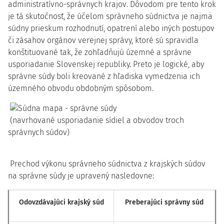
administratívno-správnych krajov. Dôvodom pre tento krok
je tá skutočnosť, že účelom správneho súdnictva je najmä
súdny prieskum rozhodnutí, opatrení alebo iných postupov
či zásahov orgánov verejnej správy, ktoré sú spravidla
konštituované tak, že zohľadňujú územné a správne
usporiadanie Slovenskej republiky. Preto je logické, aby
správne súdy boli kreované z hľadiska vymedzenia ich
územného obvodu obdobným spôsobom.
(navrhované usporiadanie sídiel a obvodov troch
správnych súdov)
Prechod výkonu správneho súdnictva z krajských súdov
na správne súdy je upravený nasledovne:
Odovzdávajúci krajský súd
Preberajúci správny súd