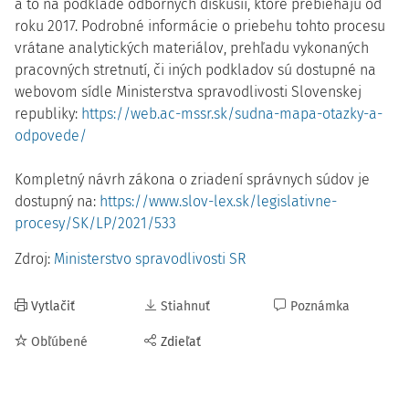
a to na podklade odborných diskusií, ktoré prebiehajú od
roku 2017. Podrobné informácie o priebehu tohto procesu
vrátane analytických materiálov, prehľadu vykonaných
pracovných stretnutí, či iných podkladov sú dostupné na
webovom sídle Ministerstva spravodlivosti Slovenskej
republiky:
https://web.ac-mssr.sk/sudna-mapa-otazky-a-
odpovede/
Kompletný návrh zákona o zriadení správnych súdov je
dostupný na:
https://www.slov-lex.sk/legislativne-
procesy/SK/LP/2021/533
Zdroj:
Ministerstvo spravodlivosti SR
Vytlačiť
Stiahnuť
Poznámka
Obľúbené
Zdieľať