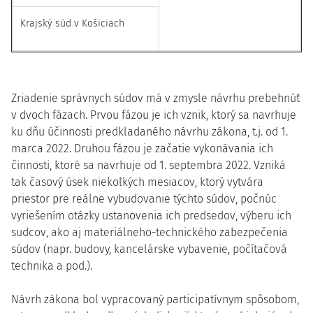
Krajský súd v Košiciach
​Zriadenie správnych súdov má v zmysle návrhu prebehnúť
v dvoch fázach. Prvou fázou je ich vznik, ktorý sa navrhuje
ku dňu účinnosti predkladaného návrhu zákona, t.j. od 1.
marca 2022. Druhou fázou je začatie vykonávania ich
činnosti, ktoré sa navrhuje od 1. septembra 2022. Vzniká
tak časový úsek niekoľkých mesiacov, ktorý vytvára
priestor pre reálne vybudovanie týchto súdov, počnúc
vyriešením otázky ustanovenia ich predsedov, výberu ich
sudcov, ako aj materiálneho-technického zabezpečenia
súdov (napr. budovy, kancelárske vybavenie, počítačová
technika a pod.).
Návrh zákona bol vypracovaný participatívnym spôsobom,