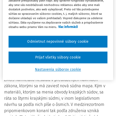
základné predpoklady patrí napr. aby správne fungovalo vyhľadávanie,
zákonu o okresných súdoch. Hovorca Ministerstva
aby sme vás neobťažovali nevhodnou reklamou alebo aby sme mali
spravodlivosti (MS) SR Peter Bubla to pre TASR uviedol v
dostatok podnetov, ako web vylepšovať. Preto od Vás potrebujeme
súhlas so spracovaním súborov cookies, t. j. malých súborov, ktoré sa
reakcii na Združenie miest a obcí Slovenska (ZMOS),
dočasne ukladajú vo vašom prehliadači. Vopred ďakujeme za udelenie
ktoré namietalo nesúlad v materiáloch.
súhlasu. Dáta využijeme na zlepšovanie našich služieb a prispôsobenie
obsahu webu priamo Vám na mieru.
Viac informácií
"
Ak neprejde zákon o krajských súdoch, ale prejde zákon
Odmietnut nepovinné súbory cookie
o okresných súdoch, zostane osem krajských súdov, a
preto zákon o okresných súdoch počíta s ôsmimi krajskými
súdmi. Ak prejdú oba zákony, tak zákon o krajských súdoch
Prijať všetky súbory cookie
zredukuje počet krajských súdov na štyri, a teda prepíše
zákon o okresných súdoch, ktorý hovorí o ôsmich krajských
Nastavenia súborov cookie
súdoch,
" vysvetlil Bubla.
ZMOS namietalo nesúlad v predložených návrhoch
zákona, ktorými sa má zaviesť nová súdna mapa. Kým v
materiáli, ktorým sa menia obvody krajských súdov, sa
ráta so štyrmi krajskými súdmi, v inom legislatívnom
návrhu sa podľa nich píše o ôsmich. V medzirezortnom
pripomienkovom konaní tak podľa združenia vzniká