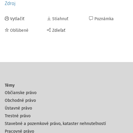
Zdroj
Vytlačiť
Stiahnuť
Poznámka
Obľúbené
Zdieľať
Témy
Občianske právo
Obchodné právo
Ústavné právo
Trestné právo
Stavebné a pozemkové právo, kataster nehnuteľností
Pracovné právo