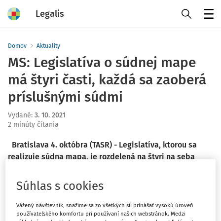
Legalis
Menu
Domov
Aktuality
MS: Legislatíva o súdnej mape
má štyri časti, každá sa zaoberá
príslušnými súdmi
Vydané
:
3. 10. 2021
2 minúty čítania
Bratislava 4. októbra (TASR) - Legislatíva, ktorou sa
realizuje súdna mapa, je rozdelená na štyri na seba
nadväzujúce časti. Zákon o okresných súdoch rieši len
okresné súdy, navrhuje ich 30, avšak nedotýka sa
Súhlas s cookies
krajských súdov, a preto ich počet v tomto návrhu
zákona zostáva zachovaný. Zákon o krajských súdoch
Vážený návštevník, snažíme sa zo všetkých síl prinášať vysokú úroveň
používateľského komfortu pri používaní našich webstránok. Medzi
zavádza štyri krajské súdy, pričom je nadstavbou k