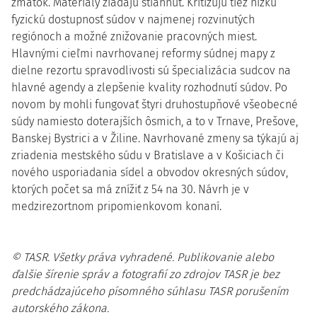
zmätok. Materiály žiadajú stiahnuť. Kritizujú tiež nízku
fyzickú dostupnosť súdov v najmenej rozvinutých
regiónoch a možné znižovanie pracovných miest.
Hlavnými cieľmi navrhovanej reformy súdnej mapy z
dielne rezortu spravodlivosti sú špecializácia sudcov na
hlavné agendy a zlepšenie kvality rozhodnutí súdov. Po
novom by mohli fungovať štyri druhostupňové všeobecné
súdy namiesto doterajších ôsmich, a to v Trnave, Prešove,
Banskej Bystrici a v Žiline. Navrhované zmeny sa týkajú aj
zriadenia mestského súdu v Bratislave a v Košiciach či
nového usporiadania sídel a obvodov okresných súdov,
ktorých počet sa má znížiť z 54 na 30. Návrh je v
medzirezortnom pripomienkovom konaní.
© TASR. Všetky práva vyhradené. Publikovanie alebo
ďalšie šírenie správ a fotografií zo zdrojov TASR je bez
predchádzajúceho písomného súhlasu TASR porušením
autorského zákona.