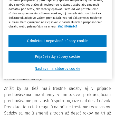
základné predpoklady patrí napr. aby správne fungovalo vyhľadávanie,
Vyplýva to z novely Trestného zákona, ktorú v stredu
aby sme vás neobťažovali nevhodnou reklamou alebo aby sme mali
schválili poslanci Národnej rady (NR) SR. Zaviesť sa má
dostatok podnetov, ako web vylepšovať. Preto od Vás potrebujeme
súhlas so spracovaním súborov cookies, t. j. malých súborov, ktoré sa
tiež možnosť takzvaného ochranného liečenia.
dočasne ukladajú vo vašom prehliadači. Vopred ďakujeme za udelenie
Novelizáciu predložila skupina koaličných poslancov z
súhlasu. Dáta využijeme na zlepšovanie našich služieb a prispôsobenie
obsahu webu priamo Vám na mieru.
Viac informácií
OĽANO, Sme rodina a Za ľudí.
Odmietnut nepovinné súbory cookie
V prípade zavedenia novej skutkovej podstaty
prechovávania marihuany má byť horná hranica trestu
jeden rok vtedy, ak pôjde o množstvo, ktoré zodpovedá
Prijať všetky súbory cookie
najviac trojnásobku obvykle jednorazovej dávky na
použitie, a to pre osobnú spotrebu. Horná hranica dva roky
Nastavenia súborov cookie
má platiť pre množstvo, ktoré zodpovedá najviac
desaťnásobku dávky.
Znížiť by sa tiež mali trestné sadzby aj v prípade
prechovávania marihuany v množstve prekračujúcom
prechovávanie pre vlastnú spotrebu, čiže nad desať dávok.
Predkladatelia tak reagujú na prísne trestanie recidivistov.
Sadzby sa majú zmeniť z troch až desať rokov na tri až