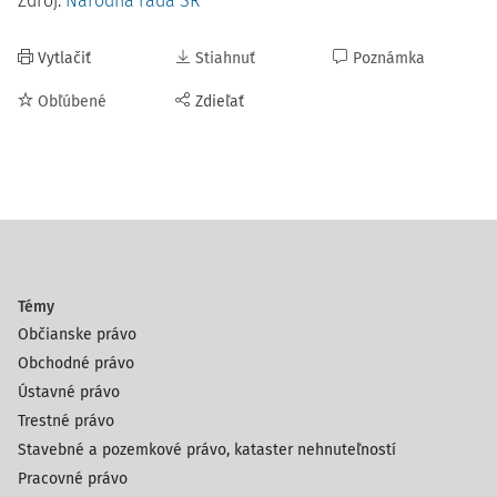
Zdroj:
Národná rada SR
Vytlačiť
Stiahnuť
Poznámka
Obľúbené
Zdieľať
Témy
Občianske právo
Obchodné právo
Ústavné právo
Trestné právo
Stavebné a pozemkové právo, kataster nehnuteľností
Pracovné právo