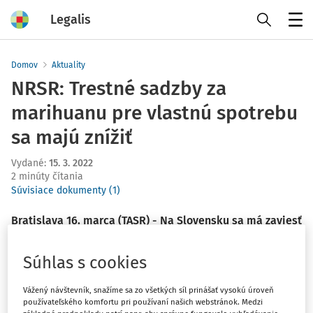
Legalis
Menu
Domov
Aktuality
NRSR: Trestné sadzby za
marihuanu pre vlastnú spotrebu
sa majú znížiť
Vydané
:
15. 3. 2022
2 minúty čítania
Súvisiace dokumenty (1)
Bratislava 16. marca (TASR) - Na Slovensku sa má zaviesť
osobitná skutková podstata prechovávania omamnej
alebo psychotropnej látky z rastlín rodu konopa pre
Súhlas s cookies
vlastnú spotrebu za zachovania súčasných
množstevných limitov. Horná hranica trestnej sadzby má
Vážený návštevník, snažíme sa zo všetkých síl prinášať vysokú úroveň
používateľského komfortu pri používaní našich webstránok. Medzi
byť v takomto prípade jeden, respektíve dva roky.