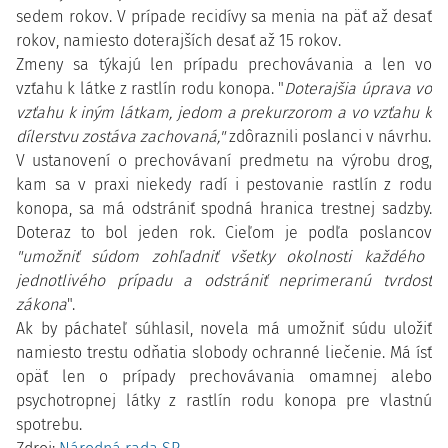
sedem rokov. V prípade recidívy sa menia na päť až desať
rokov, namiesto doterajších desať až 15 rokov.
Zmeny sa týkajú len prípadu prechovávania a len vo
vzťahu k látke z rastlín rodu konopa. "
Doterajšia úprava vo
vzťahu k iným látkam, jedom a prekurzorom a vo vzťahu k
dílerstvu zostáva zachovaná,"
zdôraznili poslanci v návrhu.
V ustanovení o prechovávaní predmetu na výrobu drog,
kam sa v praxi niekedy radí i pestovanie rastlín z rodu
konopa, sa má odstrániť spodná hranica trestnej sadzby.
Doteraz to bol jeden rok. Cieľom je podľa poslancov
"umožniť súdom zohľadniť všetky okolnosti každého
jednotlivého prípadu a odstrániť neprimeranú tvrdosť
zákona
".
Ak by páchateľ súhlasil, novela má umožniť súdu uložiť
namiesto trestu odňatia slobody ochranné liečenie. Má ísť
opäť len o prípady prechovávania omamnej alebo
psychotropnej látky z rastlín rodu konopa pre vlastnú
spotrebu.