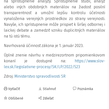
na sprístupnenie analýzy. Sprístupnenie štúdií, analýz
alebo iných obdobných materiálov na žiadosť posilní
transparentnosť a umožní lepšiu kontrolu účelnosti
vynaloženia verejných prostriedkov zo strany verejnosti.
Navyše, ich sprístupnenie môže prispieť k širšej odbornej i
laickej debate a zamedziť vzniku duplicitných materiálov
na tú istú tému.
Navrhovaná účinnosť zákona je 1. január 2023.
Úplné znenie návrhu v medzirezortnom pripomienkovom
konaní je dostupné na:
https://www.slov-
lex.sk/legislativne-procesy/SK/LP/2022/523
Zdroj:
Ministerstvo spravodlivosti SR
Vytlačiť
Stiahnuť
Poznámka
Obľúbené
Zdieľať