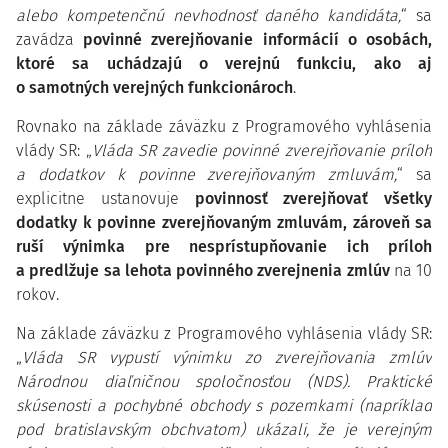
alebo kompetenčnú nevhodnosť daného kandidáta,
“ sa
zavádza
povinné zverejňovanie informácií o osobách,
ktoré sa uchádzajú o verejnú funkciu, ako aj
o samotných verejných funkcionároch
.
Rovnako na základe záväzku z Programového vyhlásenia
vlády SR: „
Vláda SR zavedie povinné zverejňovanie príloh
a dodatkov k povinne zverejňovaným zmluvám,
“ sa
explicitne ustanovuje
povinnosť zverejňovať všetky
dodatky k povinne zverejňovaným zmluvám, zároveň sa
ruší výnimka pre nesprístupňovanie ich príloh
a predlžuje sa lehota povinného zverejnenia zmlúv
na 10
rokov.
Na základe záväzku z Programového vyhlásenia vlády SR:
„
Vláda SR vypustí výnimku zo zverejňovania zmlúv
Národnou diaľničnou spoločnosťou (NDS). Praktické
skúsenosti a pochybné obchody s pozemkami (napríklad
pod bratislavským obchvatom) ukázali, že je verejným