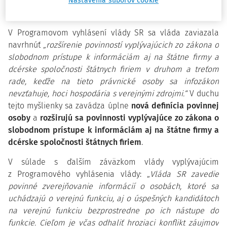
osobami vrátane územnej samosprávy, s mimovládnym
Nastavenia súborov cookie
sektorom, či napr. poslancami parlamentu.
V Programovom vyhlásení vlády SR sa vláda zaviazala
navrhnúť
„rozšírenie povinností vyplývajúcich zo zákona o
slobodnom prístupe k informáciám aj na štátne firmy a
dcérske spoločnosti štátnych firiem v druhom a treťom
rade, keďže na tieto právnické osoby sa infozákon
nevzťahuje, hoci hospodária s verejnými zdrojmi.“
V duchu
tejto myšlienky sa zavádza úplne
nová definícia povinnej
osoby
a
rozširujú sa povinnosti vyplývajúce zo zákona o
slobodnom prístupe k informáciám aj na štátne firmy a
dcérske spoločnosti štátnych firiem
.
V súlade s ďalším záväzkom vlády vyplývajúcim
z Programového vyhlásenia vlády: „
Vláda SR zavedie
povinné zverejňovanie informácií o osobách, ktoré sa
uchádzajú o verejnú funkciu, aj o úspešných kandidátoch
na verejnú funkciu bezprostredne po ich nástupe do
funkcie. Cieľom je včas odhaliť hroziaci konflikt záujmov