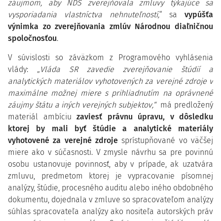
záujmom, aby NDS zverejňovala zmluvy týkajúce sa
vysporiadania vlastníctva nehnuteľností,
“ sa
vypúšťa
výnimka zo zverejňovania zmlúv Národnou diaľničnou
spoločnosťou
.
V súvislosti so záväzkom z Programového vyhlásenia
vlády: „
Vláda SR zavedie zverejňovanie štúdií a
analytických materiálov vyhotovených za verejné zdroje v
maximálne možnej miere s prihliadnutím na oprávnené
záujmy štátu a iných verejných subjektov,“
má predložený
materiál ambíciu
zaviesť právnu úpravu, v dôsledku
ktorej by mali byť štúdie a analytické materiály
vyhotovené za verejné zdroje
sprístupňované vo väčšej
miere ako v súčasnosti. V zmysle návrhu sa pre povinnú
osobu ustanovuje povinnosť, aby v prípade, ak uzatvára
zmluvu, predmetom ktorej je vypracovanie písomnej
analýzy, štúdie, procesného auditu alebo iného obdobného
dokumentu, dojednala v zmluve so spracovateľom analýzy
súhlas spracovateľa analýzy ako nositeľa autorských práv