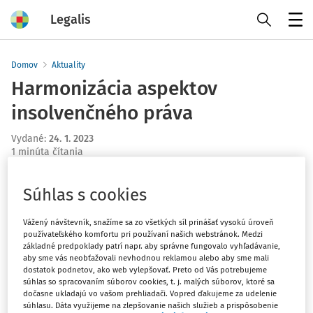
Legalis
Menu
Domov
Aktuality
Harmonizácia aspektov
insolvenčného práva
Vydané
:
24. 1. 2023
1 minúta čítania
Dňa 7.12.2022 zverejnila Európska komisia
návrh smernice
,
Súhlas s cookies
ktorou sa harmonizujú určité aspekty insolvenčného práva
(COM(2022) 702 final). Návrh upravuje 5 hlavných
Vážený návštevník, snažíme sa zo všetkých síl prinášať vysokú úroveň
okruhov a ďalšie čiastkové otázky. Medzi hlavné okruhy
používateľského komfortu pri používaní našich webstránok. Medzi
patria odporovacie žaloby, vyhľadávanie majetku
základné predpoklady patrí napr. aby správne fungovalo vyhľadávanie,
aby sme vás neobťažovali nevhodnou reklamou alebo aby sme mali
patriaceho do konkurzu, predpripravený predaj podniku
dostatok podnetov, ako web vylepšovať. Preto od Vás potrebujeme
v konkurze (tzv. pre-pack), povinnosť štatutárnych orgánov
súhlas so spracovaním súborov cookies, t. j. malých súborov, ktoré sa
dočasne ukladajú vo vašom prehliadači. Vopred ďakujeme za udelenie
podať návrh na konkurz a ich zodpovednosť a napokon
súhlasu. Dáta využijeme na zlepšovanie našich služieb a prispôsobenie