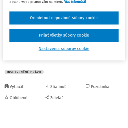
úprava konkurzu mikropodnikov.
obsahu webu priamo Vám na mieru.
Viac informácií
Ministerstvo spravodlivosti pripravuje k návrhu Predbežné
Odmietnut nepovinné súbory cookie
stanovisko Slovenskej republiky a usporiada k nemu
i pracovné stretnutie s expertmi z akademickej obce
a právnej praxe. Po schválení návrhu Predbežného
Prijať všetky súbory cookie
stanoviska ministrom bude možnosť pripomienkovať
stanovisko v medzirezortnom pripomienkovom konaní.
Nastavenia súborov cookie
Zdroj:
Ministerstvo spravodlivosti SR
INSOLVENČNÉ PRÁVO
Vytlačiť
Stiahnuť
Poznámka
Obľúbené
Zdieľať