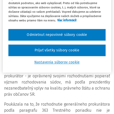
súdnej moci. TASR o tom informoval prezidentkin
dostatok podnetov, ako web vylepšovať. Preto od Vás potrebujeme
súhlas so spracovaním súborov cookies, t. j. malých súborov, ktoré sa
hovorca Martin Strižinec.
dočasne ukladajú vo vašom prehliadači. Vopred ďakujeme za udelenie
súhlasu. Dáta využijeme na zlepšovanie našich služieb a prispôsobenie
obsahu webu priamo Vám na mieru.
Viac informácií
Nezávislosť súdnej moci je podľa Čaputovej potrebné
strážiť.
"O to viac v mladej demokracii, akou je Slovensko.
Odmietnut nepovinné súbory cookie
Zákonné dôvody relativizácie rozhodovacej činnosti súdov
preto musia byť reštriktívne, jasné a vyvážené. V prípade
terajšieho znenia paragrafu 363 takáto proporcionalita
Prijať všetky súbory cookie
chýba,
" zdôraznila.
Nastavenia súborov cookie
Oslabenie hlasu súdov rozhodujúcich v konkrétnych
veciach tým, že iný orgán verejnej moci - generálny
prokurátor - je oprávnený svojimi rozhodnutiami popierať
význam rozhodovania súdov, má podľa prezidentky
nezanedbateľný vplyv na kvalitu právneho štátu a ochranu
práv občanov SR.
Poukázala na to, že rozhodnutie generálneho prokurátora
podľa paragrafu 363 Trestného poriadku nie je