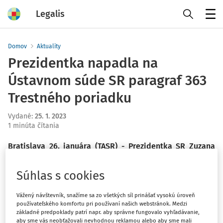
Legalis
Menu
Domov
Aktuality
Prezidentka napadla na
Ústavnom súde SR paragraf 363
Trestného poriadku
Vydané
:
25. 1. 2023
1 minúta čítania
Bratislava 26. januára (TASR) - Prezidentka SR Zuzana
Čaputová podala vo štvrtok na Ústavný súd SR návrh na
začatie konania o súlade paragrafu 363 Trestného
Súhlas s cookies
poriadku s Ústavou SR a medzinárodnými dohovormi.
Argumentuje, že terajšie znenie paragrafu a právomoci,
Vážený návštevník, snažíme sa zo všetkých síl prinášať vysokú úroveň
používateľského komfortu pri používaní našich webstránok. Medzi
ktorými na jeho základe disponuje generálny
základné predpoklady patrí napr. aby správne fungovalo vyhľadávanie,
prokurátor, zasahujú neprimerane do nezávislosti
aby sme vás neobťažovali nevhodnou reklamou alebo aby sme mali