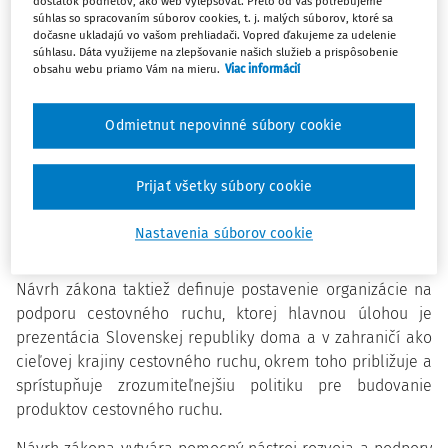
dostatok podnetov, ako web vylepšovať. Preto od Vás potrebujeme
harmonizácia legislatívneho rámca s aktuálnymi
súhlas so spracovaním súborov cookies, t. j. malých súborov, ktoré sa
dočasne ukladajú vo vašom prehliadači. Vopred ďakujeme za udelenie
potrebami sektora cestovného ruchu. Navrhovaná právna
súhlasu. Dáta využijeme na zlepšovanie našich služieb a prispôsobenie
úprava reaguje na potrebu reštartu sektora cestovného
obsahu webu priamo Vám na mieru.
Viac informácií
ruchu v dôsledku následkov nepriaznivej situácie spojenej
s ochorením COVID-19, následkami vojny na Ukrajine,
Odmietnut nepovinné súbory cookie
energetickou krízou a infláciou.
Cieľom pripravovaného návrhu zákona je aj zvýšenie
Prijať všetky súbory cookie
konkurencieschopnosti slovenských regiónov v oblasti
destinačného manažmentu; ďalej sa upravuje proces a
Nastavenia súborov cookie
termíny v súvislosti s poskytovaním dotácie.
Návrh zákona taktiež definuje postavenie organizácie na
podporu cestovného ruchu, ktorej hlavnou úlohou je
prezentácia Slovenskej republiky doma a v zahraničí ako
cieľovej krajiny cestovného ruchu, okrem toho približuje a
sprístupňuje zrozumiteľnejšiu politiku pre budovanie
produktov cestovného ruchu.