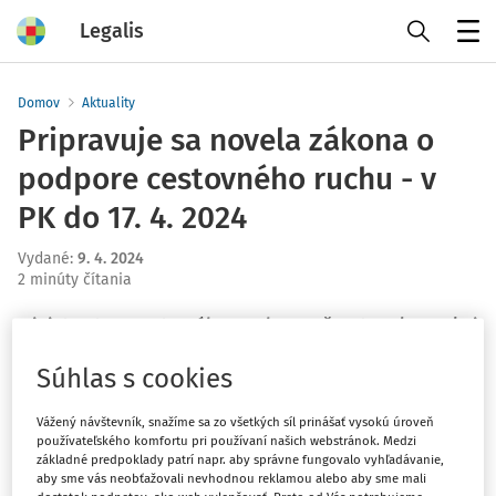
Legalis
Menu
Domov
Aktuality
Pripravuje sa novela zákona o
podpore cestovného ruchu - v
PK do 17. 4. 2024
Vydané
:
9. 4. 2024
2 minúty čítania
Ministerstvo cestovného ruchu a športu Slovenskej
republiky zverejnilo predbežnú informáciu k
Súhlas s cookies
pripravovanému návrhu zákona, ktorým sa mení a
dopĺňa zákon č. 91/2010 Z. z. o podpore cestovného
Vážený návštevník, snažíme sa zo všetkých síl prinášať vysokú úroveň
ruchu v znení neskorších predpisov.
používateľského komfortu pri používaní našich webstránok. Medzi
základné predpoklady patrí napr. aby správne fungovalo vyhľadávanie,
aby sme vás neobťažovali nevhodnou reklamou alebo aby sme mali
Cieľom pripravovaného návrhu zákona je úprava a