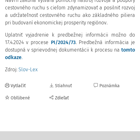
Návrh zákona vytvára pomocný nástroj rozvoja a podpory
cestovného ruchu s cieľom zdynamizovať a posilniť rozvoj
a udržateľnosť cestovného ruchu ako základného piliera
pri budovaní ekonomickej prosperity regiónov.
Uplatniť vyjadrenie k predbežnej informácii možno do
17.4.2024 v procese
PI/2024/73
. Predbežná informácia je
dostupná v sprievodnej dokumentácii k procesu na
tomto
odkaze
.
Zdroj:
Slov-Lex
Vytlačiť
Stiahnuť
Poznámka
Obľúbené
Zdieľať