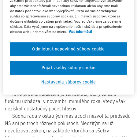
základné predpoklady patrí napr. aby správne fungovalo vyhľadávanie,
voľbách o post predsedu NS SR uchádzal neúspešne.
aby sme vás neobťažovali nevhodnou reklamou alebo aby sme mali
Súdna rada SR bude voliť predsedu NS SR 30. marca.
dostatok podnetov, ako web vylepšovať. Preto od Vás potrebujeme
súhlas so spracovaním súborov cookies, t. j. malých súborov, ktoré sa
dočasne ukladajú vo vašom prehliadači. Vopred ďakujeme za udelenie
súhlasu. Dáta využijeme na zlepšovanie našich služieb a prispôsobenie
Sudca NS SR Ivan Rumana sa bude o post predsedu
obsahu webu priamo Vám na mieru.
Viac informácií
uchádzať prvýkrát. „
Návrh kandidáta na predsedu NS SR,
podaný 12 členmi súdnej rady, zvolenými tak sudcami,
Odmietnut nepovinné súbory cookie
Národnou radou SR či vládou SR, vzišiel zo vzájomnej
diskusie medzi členmi súdnej rady po predchádzajúcej
neúspešnej voľbe predsedu NS SR s cieľom zabezpečiť
Prijať všetky súbory cookie
riadny chod a vedenie tohto významného ústavného
orgánu
,“ uviedla predsedníčka Súdnej rady SR Lenka
Nastavenia súborov cookie
Praženková.
Jeho protikandidátom je Ján Šikuta, ktorý sa už o
funkciu uchádzal v novembri minulého roka. Vtedy však
nezískal dostatočný počet hlasov.
Súdna rada v ostatných mesiacoch nezvolila predsedu
NS ani po troch rôznych pokusoch. Medzitým sa už
novelizoval zákon, na základe ktorého sa všetky