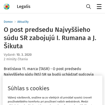
Legalis
Menu
Domov
Aktuality
O post predsedu Najvyššieho
súdu SR zabojujú I. Rumana a J.
Šikuta
Vydané
:
10. 3. 2020
2 minúty čítania
Bratislava 11. marca (TASR) - O post predsedu
Najvyššieho súdu (NS) SR sa budú uchádzať sudcovia
Ivan Rumana a Ján Šikuta. Súdna rada o tom informuje
na svojom webe. Rumanu navrhlo ako predsedu 12
Súhlas s cookies
členov súdnej rady, na úspešné zvolenie potrebuje 10
hlasov. Šikuta, ktorého navrhla Sudcovská rada
Vážený návštevník, snažíme sa zo všetkých síl prinášať vysokú úroveň
používateľského komfortu pri používaní našich webstránok. Medzi
Okresného súdu Bratislava III, sa v predchádzajúcich