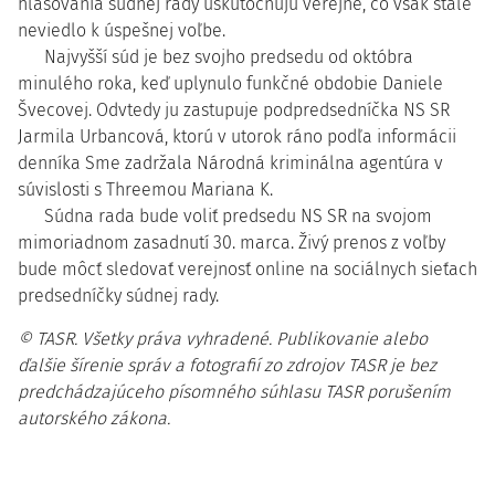
hlasovania súdnej rady uskutočňujú verejne, čo však stále
neviedlo k úspešnej voľbe.
Najvyšší súd je bez svojho predsedu od októbra
minulého roka, keď uplynulo funkčné obdobie Daniele
Švecovej. Odvtedy ju zastupuje podpredsedníčka NS SR
Jarmila Urbancová, ktorú v utorok ráno podľa informácii
denníka Sme zadržala Národná kriminálna agentúra v
súvislosti s Threemou Mariana K.
Súdna rada bude voliť predsedu NS SR na svojom
mimoriadnom zasadnutí 30. marca. Živý prenos z voľby
bude môcť sledovať verejnosť online na sociálnych sieťach
predsedníčky súdnej rady.
© TASR. Všetky práva vyhradené. Publikovanie alebo
ďalšie šírenie správ a fotografií zo zdrojov TASR je bez
predchádzajúceho písomného súhlasu TASR porušením
autorského zákona.