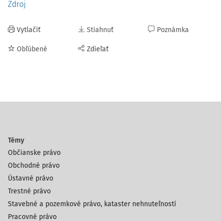
Zdroj
Vytlačiť
Stiahnuť
Poznámka
Obľúbené
Zdieľať
Témy
Občianske právo
Obchodné právo
Ústavné právo
Trestné právo
Stavebné a pozemkové právo, kataster nehnuteľností
Pracovné právo