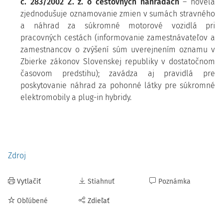
č. 283/2002 Z. z. o cestovných náhradách
– novela
zjednodušuje oznamovanie zmien v sumách stravného
a náhrad za súkromné motorové vozidlá pri
pracovných cestách (informovanie zamestnávateľov a
zamestnancov o zvýšení súm uverejnením oznamu v
Zbierke zákonov Slovenskej republiky v dostatočnom
časovom predstihu); zavádza aj pravidlá pre
poskytovanie náhrad za pohonné látky pre súkromné
elektromobily a plug-in hybridy.
Zdroj
Vytlačiť
Stiahnuť
Poznámka
Obľúbené
Zdieľať