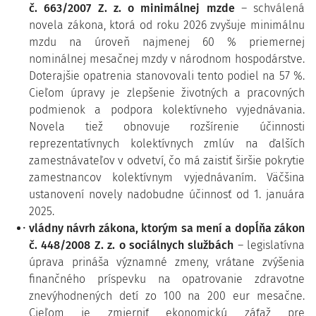
č. 663/2007 Z. z. o minimálnej mzde
– schválená
novela zákona, ktorá od roku 2026 zvyšuje minimálnu
mzdu na úroveň najmenej 60 % priemernej
nominálnej mesačnej mzdy v národnom hospodárstve.
Doterajšie opatrenia stanovovali tento podiel na 57 %.
Cieľom úpravy je zlepšenie životných a pracovných
podmienok a podpora kolektívneho vyjednávania.
Novela tiež obnovuje rozšírenie účinnosti
reprezentatívnych kolektívnych zmlúv na ďalších
zamestnávateľov v odvetví, čo má zaistiť širšie pokrytie
zamestnancov kolektívnym vyjednávaním. Väčšina
ustanovení novely nadobudne účinnosť od 1. januára
2025.
vládny návrh zákona, ktorým sa mení a dopĺňa zákon
č. 448/2008 Z. z. o sociálnych službách
– legislatívna
úprava prináša významné zmeny, vrátane zvýšenia
finančného príspevku na opatrovanie zdravotne
znevýhodnených detí zo 100 na 200 eur mesačne.
Cieľom je zmierniť ekonomickú záťaž pre