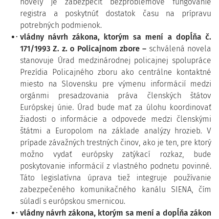
novely je zabezpečiť bezproblémové fungovanie
registra a poskytnúť dostatok času na prípravu
potrebných podmienok.
vládny návrh zákona, ktorým sa mení a dopĺňa č.
171/1993 Z. z. o Policajnom zbore –
schválená novela
stanovuje Úrad medzinárodnej policajnej spolupráce
Prezídia Policajného zboru ako centrálne kontaktné
miesto na Slovensku pre výmenu informácií medzi
orgánmi presadzovania práva členských štátov
Európskej únie. Úrad bude mať za úlohu koordinovať
žiadosti o informácie a odpovede medzi členskými
štátmi a Europolom na základe analýzy hrozieb. V
prípade závažných trestných činov, ako je ten, pre ktorý
možno vydať európsky zatýkací rozkaz, bude
poskytovanie informácií z vlastného podnetu povinné.
Táto legislatívna úprava tiež integruje používanie
zabezpečeného komunikačného kanálu SIENA, čím
súladí s európskou smernicou.
vládny návrh zákona, ktorým sa mení a dopĺňa zákon