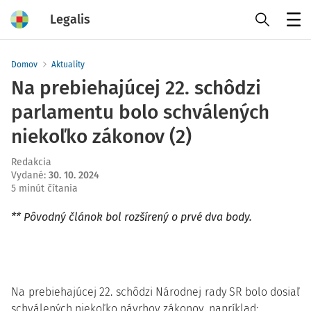
Legalis
Menu
Domov
Aktuality
Na prebiehajúcej 22. schôdzi
parlamentu bolo schválených
niekoľko zákonov (2)
Redakcia
Vydané
:
30. 10. 2024
5 minút čítania
** Pôvodný článok bol rozšírený o prvé dva body.
Na prebiehajúcej 22. schôdzi Národnej rady SR bolo dosiaľ
schválených niekoľko návrhov zákonov, napríklad: