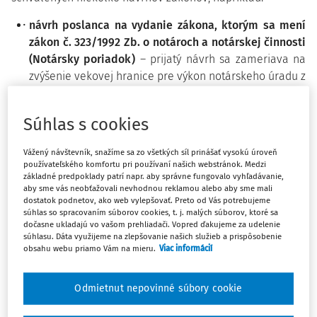
návrh poslanca na vydanie zákona, ktorým sa mení
zákon č. 323/1992 Zb. o notároch a notárskej činnosti
(Notársky poriadok)
– prijatý návrh sa zameriava na
zvýšenie vekovej hranice pre výkon notárskeho úradu z
67 na 70 rokov a zosúlaďuje vekový limit pre výkon
notárskeho úradu so susednými krajinami EÚ, kde už
Súhlas s cookies
platí veková hranica 70 rokov. Zmena zákona bude
účinná od 1. decembra 2024.
Vážený návštevník, snažíme sa zo všetkých síl prinášať vysokú úroveň
vládny návrh zákona, ktorým sa mení a dopĺňa zákon
používateľského komfortu pri používaní našich webstránok. Medzi
č. 182/1993 Z. z. o vlastníctve bytov a nebytových
základné predpoklady patrí napr. aby správne fungovalo vyhľadávanie,
aby sme vás neobťažovali nevhodnou reklamou alebo aby sme mali
priestorov
– vďaka prijatej novele môžu vlastníci bytov
dostatok podnetov, ako web vylepšovať. Preto od Vás potrebujeme
a nebytových priestorov hlasovať na schôdzi vlastníkov
súhlas so spracovaním súborov cookies, t. j. malých súborov, ktoré sa
dočasne ukladajú vo vašom prehliadači. Vopred ďakujeme za udelenie
alebo na písomnom hlasovaní aj elektronicky. Prijatý
súhlasu. Dáta využijeme na zlepšovanie našich služieb a prispôsobenie
zákon nadobudne účinnosť 1. januára 2025.
obsahu webu priamo Vám na mieru.
Viac informácií
vládny návrh zákona o niektorých opatreniach
súvisiacich s riadením kótovanej spoločnosti
. Prijatý
Odmietnut nepovinné súbory cookie
zákon upravuje pravidlá pre vyvážené zastúpenie
mužov a žien vo vrcholových orgánoch kótovaných