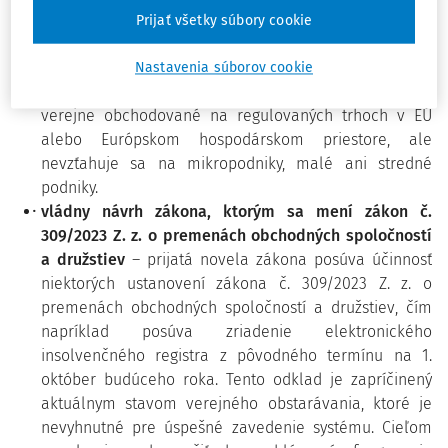
spoločností na Slovensku, pričom kladie dôraz na
Prijať všetky súbory cookie
zlepšenie rodovej rovnosti a rovnováhy v riadiacich
pozíciách. Zákon sa vzťahuje na veľké kótované
Nastavenia súborov cookie
spoločnosti so sídlom na Slovensku, ktorých akcie sú
verejne obchodované na regulovaných trhoch v EÚ
alebo Európskom hospodárskom priestore, ale
nevzťahuje sa na mikropodniky, malé ani stredné
podniky.
vládny návrh zákona, ktorým sa mení zákon č.
309/2023 Z. z. o premenách obchodných spoločností
a družstiev
– prijatá novela zákona posúva účinnosť
niektorých ustanovení zákona č. 309/2023 Z. z. o
premenách obchodných spoločností a družstiev, čím
napríklad posúva zriadenie elektronického
insolvenčného registra z pôvodného termínu na 1.
október budúceho roka. Tento odklad je zapríčinený
aktuálnym stavom verejného obstarávania, ktoré je
nevyhnutné pre úspešné zavedenie systému. Cieľom