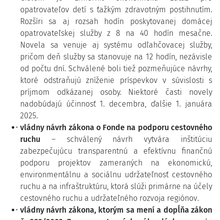
opatrovateľov detí s ťažkým zdravotným postihnutím.
Rozšíri sa aj rozsah hodín poskytovanej domácej
opatrovateľskej služby z 8 na 40 hodín mesačne.
Novela sa venuje aj systému odľahčovacej služby,
pričom deň služby sa stanovuje na 12 hodín, nezávisle
od počtu dní. Schválené boli tiež pozmeňujúce návrhy,
ktoré odstraňujú zníženie príspevkov v súvislosti s
príjmom odkázanej osoby. Niektoré časti novely
nadobúdajú účinnosť 1. decembra, ďalšie 1. januára
2025.
vládny návrh zákona o Fonde na podporu cestovného
ruchu
– schválený návrh vytvára inštitúciu
zabezpečujúcu transparentnú a efektívnu finančnú
podporu projektov zameraných na ekonomickú,
environmentálnu a sociálnu udržateľnosť cestovného
ruchu a na infraštruktúru, ktorá slúži primárne na účely
cestovného ruchu a udržateľného rozvoja regiónov.
vládny návrh zákona, ktorým sa mení a dopĺňa zákon