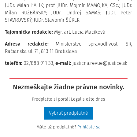
JUDr. Milan ĽALÍK; prof. JUDr. Mojmír MAMOJKA, CSc.; JUDr.
Milan RUŽBÁRSKY; JUDr. Ondrej SAMAŠ; JUDr. Peter
STAVROVSKÝ; JUDr. Slavomír ŠÚREK
Tajomníčka redakcie:
Mgr. art. Lucia Macíková
Adresa redakcie:
Ministerstvo spravodlivosti SR,
Račianska ul. 71, 813 11 Bratislava
telefón:
02/888 911 33,
e-mail:
justicna.revue@justice.sk
Nezmeškajte žiadne právne novinky.
Predplaťte si portál Legalis ešte dnes
Vybrať predplatné
Máte už predplatné?
Prihláste sa