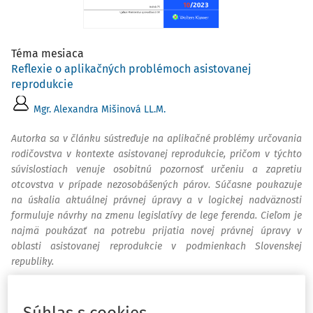
Téma mesiaca
Reflexie o aplikačných problémoch asistovanej
reprodukcie
Mgr. Alexandra Mišinová LL.M.
Autorka sa v článku sústreďuje na aplikačné problémy určovania
rodičovstva v kontexte asistovanej reprodukcie, pričom v týchto
súvislostiach venuje osobitnú pozornosť určeniu a zapretiu
otcovstva v prípade nezosobášených párov. Súčasne poukazuje
na úskalia aktuálnej právnej úpravy a v logickej nadväznosti
formuluje návrhy na zmenu legislatívy de lege ferenda. Cieľom je
najmä poukázať na potrebu prijatia novej právnej úpravy v
oblasti asistovanej reprodukcie v podmienkach Slovenskej
republiky.
Články
Spoluvlastník nehnuteľnosti a formálna publicita