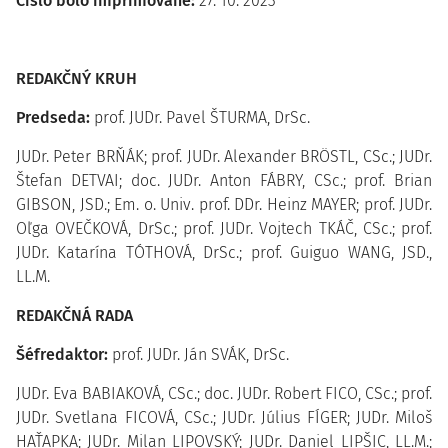
Číslo bolo imprimované:
27. 10. 2023
REDAKČNÝ KRUH
Predseda:
prof. JUDr. Pavel ŠTURMA, DrSc.
JUDr. Peter BRŇÁK; prof. JUDr. Alexander BRÖSTL, CSc.; JUDr.
Štefan DETVAI; doc. JUDr. Anton FÁBRY, CSc.; prof. Brian
GIBSON, JSD.; Em. o. Univ. prof. DDr. Heinz MAYER; prof. JUDr.
Oľga OVEČKOVÁ, DrSc.; prof. JUDr. Vojtech TKÁČ, CSc.; prof.
JUDr. Katarína TÓTHOVÁ, DrSc.; prof. Guiguo WANG, JSD.,
LL.M.
REDAKČNÁ RADA
Šéfredaktor:
prof. JUDr. Ján SVÁK, DrSc.
JUDr. Eva BABIAKOVÁ, CSc.; doc. JUDr. Robert FICO, CSc.; prof.
JUDr. Svetlana FICOVÁ, CSc.; JUDr. Július FÍGER; JUDr. Miloš
HAŤAPKA; JUDr. Milan LIPOVSKÝ; JUDr. Daniel LIPŠIC, LL.M.;