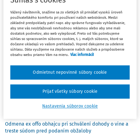
Súhlas s cookies
katastra nehnuteľností
Vážený návštevník, snažíme sa zo všetkých síl prinášať vysokú úroveň
Mgr. Ľubomíra Šoltysová
používateľského komfortu pri používaní našich webstránok. Medzi
základné predpoklady patrí napr. aby správne fungovalo vyhľadávanie,
Kapitálový podvod
aby sme vás neobťažovali nevhodnou reklamou alebo aby sme mali
dostatok podnetov, ako web vylepšovať. Preto od Vás potrebujeme
súhlas so spracovaním súborov cookies, t. j. malých súborov, ktoré sa
doc. et doc. JUDr. Ján Šanta PhD., LL.M., MBA, MSc.
,
Mgr. Ivo Šanta
dočasne ukladajú vo vašom prehliadači. Vopred ďakujeme za udelenie
MBA
súhlasu. Dáta využijeme na zlepšovanie našich služieb a prispôsobenie
obsahu webu priamo Vám na mieru.
Viac informácií
Absencia stáleho bydliska ako dôvod útekovej väzby?
Mgr. Jakub Andreánsky
Odmietnut nepovinné súbory cookie
Diskusia
Prijať všetky súbory cookie
Problematika dodatočného povolenia stavby na území
Slovenskej republiky
Nastavenia súborov cookie
JUDr. Viera Jakušová PhD.
Odmena ex offo obhajcu pri schválení dohody o vine a
treste súdom pred podaním obžaloby