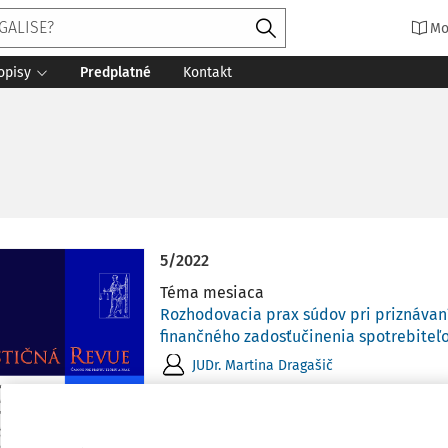
Mo
opisy
Predplatné
Kontakt
5/2022
Téma mesiaca
Rozhodovacia prax súdov pri priznáva
finančného zadosťučinenia spotrebite
JUDr. Martina Dragašič
Autorka sa v príspevku venuje problemat
súdov v konaniach o priznanie finančnéh
ust.§ 3 ods.5 zákona o ochrane spotrebiteľ