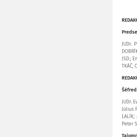
REDAK
Preds
JUDr. 
DOBRÍK,
JSD.; E
TKÁČ, C
REDAK
Šéfred
JUDr. E
Július 
ĽALÍK;
Peter 
Tajomn