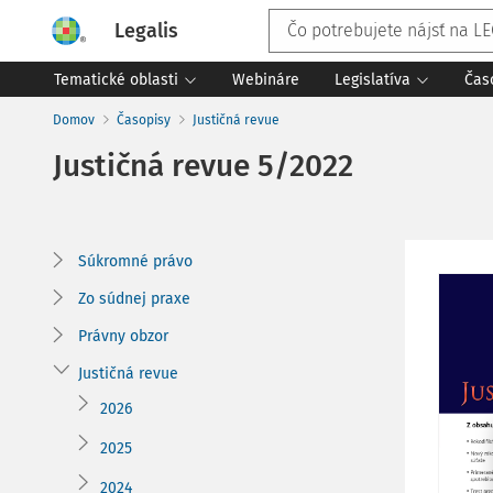
Legalis
Tematické oblasti
Webináre
Legislatíva
Čas
Domov
Časopisy
Justičná revue
Justičná revue
5/2022
Súkromné právo
Zo súdnej praxe
Právny obzor
Justičná revue
2026
2025
2024