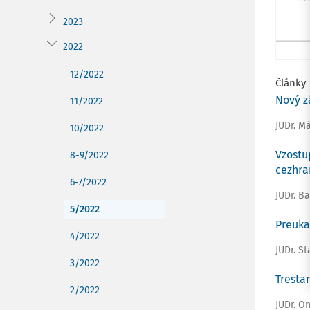
2023
2022
12/2022
Články
Nový z
11/2022
JUDr. M
10/2022
Vzostu
8-9/2022
cezhra
6-7/2022
JUDr. B
5/2022
Preuka
4/2022
JUDr. S
3/2022
Tresta
2/2022
JUDr. O