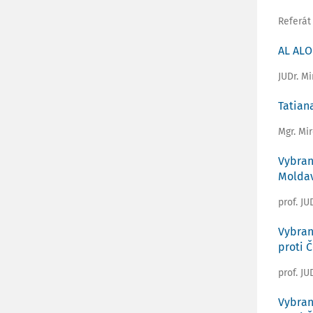
Referát
AL ALO
JUDr. M
Tatian
Mgr. Mi
Vybran
Molda
prof. JU
Vybran
proti 
prof. JU
Vybran