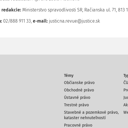
 redakcie:
Ministerstvo spravodlivosti SR, Račianska ul. 71, 813 
:
02/888 911 33,
e-mail:
justicna.revue@justice.sk
Témy
Ty
Občianske právo
Čl
Obchodné právo
Pr
Ústavné právo
Ju
Trestné právo
Ak
Stavebné a pozemkové právo,
We
kataster nehnuteľností
Pracovné právo