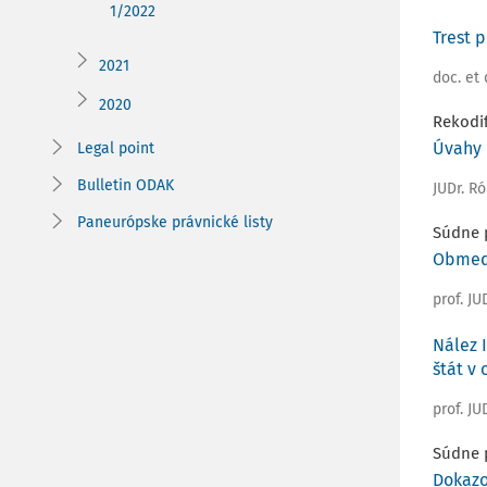
1/2022
Trest 
2021
doc. et 
2020
Rekodi
Úvahy 
Legal point
Bulletin ODAK
JUDr. R
Paneurópske právnické listy
Súdne 
Obmedz
prof. JU
Nález 
štát v 
prof. JU
Súdne 
Dokazo