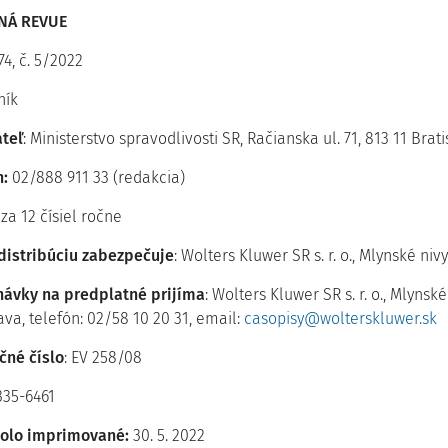
ČNÁ REVUE
74, č. 5/2022
ník
teľ
: Ministerstvo spravodlivosti SR, Račianska ul. 71, 813 11 Bra
n:
02/888 911 33 (redakcia)
za 12 čísiel ročne
 distribúciu zabezpečuje
: Wolters Kluwer SR s. r. o., Mlynské niv
ávky na predplatné prijíma
: Wolters Kluwer SR s. r. o., Mlynské
ava, telefón: 02/58 10 20 31, email:
casopisy@wolterskluwer.sk
čné číslo
: EV 258/08
335-6461
bolo imprimované:
30. 5. 2022