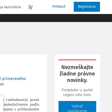
Prihlásiť
Registrácia
ja kancelária
Nezmeškajte
žiadne právne
ní primeraného
novinky.
ľom
Predplaťte si portál
Legalis ešte dnes
ike rozhodovacej praxe
o zadosťučinenia podľa
Vybrať
a, najmä s prihliadnutím
predplatné