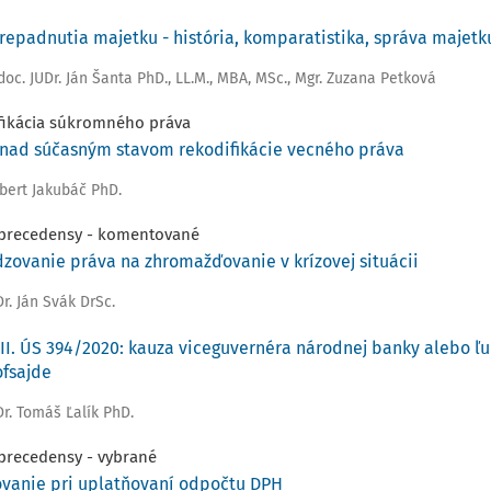
prepadnutia majetku - história, komparatistika, správa majetk
doc. JUDr. Ján Šanta PhD., LL.M., MBA, MSc.
,
Mgr. Zuzana Petková
fikácia súkromného práva
nad súčasným stavom rekodifikácie vecného práva
óbert Jakubáč PhD.
precedensy - komentované
ovanie práva na zhromažďovanie v krízovej situácii
Dr. Ján Svák DrSc.
III. ÚS 394/2020: kauza viceguvernéra národnej banky alebo ľ
ofsajde
Dr. Tomáš Ľalík PhD.
precedensy - vybrané
vanie pri uplatňovaní odpočtu DPH