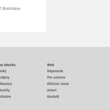
11 Bratislava
py obsahu
Web
ánky
Nápoveda
edpisy
Pre autorov
dikatúra
Kľúčové slová
tuality
Autori
bináre
Kontakt