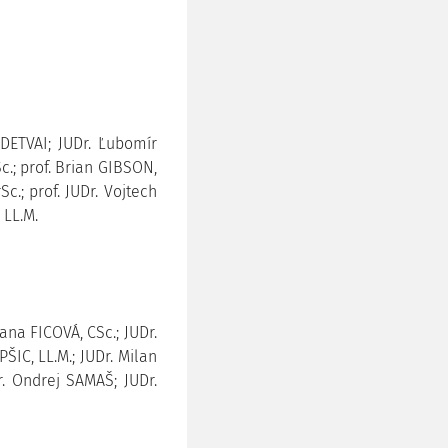
 DETVAI; JUDr. Ľubomír
c.; prof. Brian GIBSON,
c.; prof. JUDr. Vojtech
 LL.M.
lana FICOVÁ, CSc.; JUDr.
ŠIC, LL.M.; JUDr. Milan
r. Ondrej SAMAŠ; JUDr.