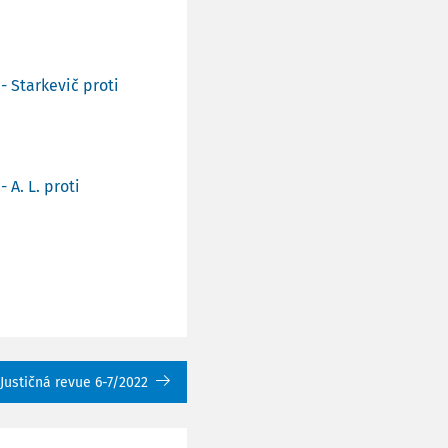
- Starkevič proti
 A. L. proti
Justičná revue 6-7/2022