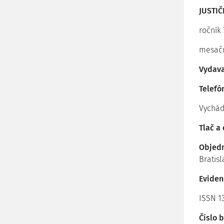
JUSTI
ročník 
mesač
Vydava
Telefó
Vychád
Tlač a
Objedn
Bratisl
Eviden
ISSN 1
Číslo 