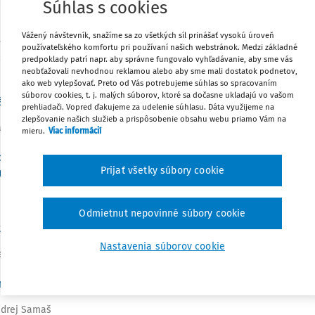
Súhlas s cookies
na určenie výšky primeraného finančného za
Vážený návštevník, snažíme sa zo všetkých síl prinášať vysokú úroveň
používateľského komfortu pri používaní našich webstránok. Medzi základné
predpoklady patrí napr. aby správne fungovalo vyhľadávanie, aby sme vás
neobťažovali nevhodnou reklamou alebo aby sme mali dostatok podnetov,
ako web vylepšovať. Preto od Vás potrebujeme súhlas so spracovaním
súborov cookies, t. j. malých súborov, ktoré sa dočasne ukladajú vo vašom
ákon o ochrane hospodárskej súťaže - starý zákon v novom šat
prehliadači. Vopred ďakujeme za udelenie súhlasu. Dáta využijeme na
zlepšovanie našich služieb a prispôsobenie obsahu webu priamo Vám na
ária T. Patakyová PhD.
mieru.
Viac informácií
p cezhraničných premien spoločností (od rozsudku Polbud po
Prijať všetky súbory cookie
ničných premenách) (2. časť)
arbora Grambličková PhD., LL.M.
,
Mgr. Richard Macko
Odmietnut nepovinné súbory cookie
zovanie odosielateľa emailu v civilnom súdnom konaní
Nastavenia súborov cookie
tanislav Demčák LL.M.
nie za marihuanu bude miernejšie
ndrej Samaš