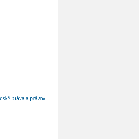
u
udské práva a právny