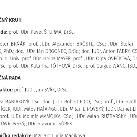
ČNÝ KRUH
eda:
prof. JUDr. Pavel ŠTURMA, DrSc.
Peter BRŇÁK; prof. JUDr. Alexander BRÖSTL, CSc.; JUDr. Štefan
 PhD.; doc. JUDr. Ján DRGONEC, DrSc.; doc. JUDr. Anton FÁBRY, CS
m. o. Univ. prof. DDr. Heinz MAYER; prof. JUDr. Oľga OVEČKOVÁ, DrS
Sc.; prof. JUDr. Katarína TÓTHOVÁ, DrSc.; prof. Guiguo WANG, JSD.,
ČNÁ RADA
aktor:
prof. JUDr. Ján SVÁK, DrSc.
va BABIAKOVÁ, CSc.; doc. JUDr. Robert FICO, CSc.; prof. JUDr. Svet
FÍGER; JUDr. Miloš HAŤAPKA; JUDr. Milan LIPOVSKÝ; JUDr. Daniel LIP
 prof. JUDr. Mojmír MAMOJKA, CSc.; JUDr. Milan RUŽBÁRSKY; JUD
STAVROVSKÝ; JUDr. Slavomír ŠÚREK
íčka redakcie:
Mgr. art. Lucia Macíková