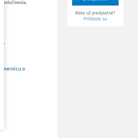
dosťučinenia.
Máte už predplatné?
Prihláste sa
e?
 smernicu o