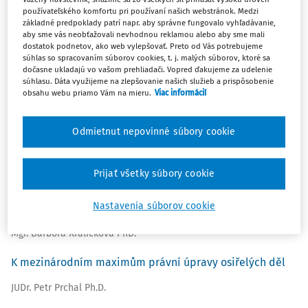
používateľského komfortu pri používaní našich webstránok. Medzi
základné predpoklady patrí napr. aby správne fungovalo vyhľadávanie,
aby sme vás neobťažovali nevhodnou reklamou alebo aby sme mali
dostatok podnetov, ako web vylepšovať. Preto od Vás potrebujeme
Slobodný softvér a softvér s voľným kódom
súhlas so spracovaním súborov cookies, t. j. malých súborov, ktoré sa
dočasne ukladajú vo vašom prehliadači. Vopred ďakujeme za udelenie
JUDr. Ing. Miroslav Chlipala PhD.
,
doc. JUDr. Daniela Gregušová
súhlasu. Dáta využijeme na zlepšovanie našich služieb a prispôsobenie
obsahu webu priamo Vám na mieru.
Viac informácií
CSc.
Výnimky a obmedzenia autorského práva z pohľadu
Odmietnut nepovinné súbory cookie
knižníc vo svetle zmien autorského zákona
doc. JUDr. Renáta Bačárová PhD., LL.M
Prijať všetky súbory cookie
Kolektívna správa práv versus súťažné právo z hľadiska
Nastavenia súborov cookie
najnovších legislatívnych snáh na úrovni Európskej únie
Mgr. Barbora Králičková PhD.
K mezinárodním maximům právní úpravy osiřelých děl
JUDr. Petr Prchal Ph.D.