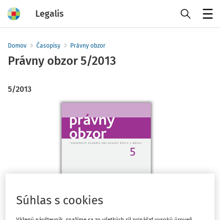
Legalis
Menu
Domov
Časopisy
Právny obzor
Právny obzor
5/2013
5/2013
Súhlas s cookies
Vážený návštevník, snažíme sa zo všetkých síl prinášať vysokú úroveň