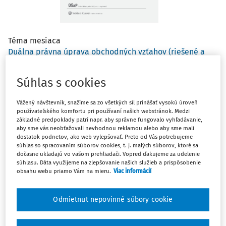
Téma mesiaca
Duálna právna úprava obchodných vzťahov (riešené a
otvorené otázky)
Súhlas s cookies
prof. JUDr. Oľga Ovečková DrSc.
Vážený návštevník, snažíme sa zo všetkých síl prinášať vysokú úroveň
Články
používateľského komfortu pri používaní našich webstránok. Medzi
základné predpoklady patrí napr. aby správne fungovalo vyhľadávanie,
Ústavnoprávne požiadavky prípustnosti obmedzenia
aby sme vás neobťažovali nevhodnou reklamou alebo aby sme mali
práva na informácie držané štátom
dostatok podnetov, ako web vylepšovať. Preto od Vás potrebujeme
súhlas so spracovaním súborov cookies, t. j. malých súborov, ktoré sa
Mgr. Lukáš Lapšanský PhD.
dočasne ukladajú vo vašom prehliadači. Vopred ďakujeme za udelenie
súhlasu. Dáta využijeme na zlepšovanie našich služieb a prispôsobenie
obsahu webu priamo Vám na mieru.
Viac informácií
O podobách verejnej správy
JUDr. Peter Kukliš CSc.
Odmietnut nepovinné súbory cookie
Intersexuálne športovkyne ako hnacia sila
transnacionálnej ochrany ľudských práv