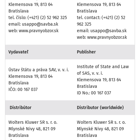
Klemensova 19, 813 64
Klemensova 19, 813 64
Bratislava
Bratislava
tel. číslo: (+421) (2) 52 962 325
tel. contact: (+421) (2) 52
email: usappo@savba.sk
962 325
web: www.pravnyobzor.sk
email: usappo@savba.sk
web: www.pravnyobzor.sk
Vydavateľ
Publisher
Institute of State and Law
Ústav štátu a práva SAV, v. v. i.
of SAS, v. v. i.
Klemensova 19, 813 64
Klemensova 19, 813 64
Bratislava
Bratislava
IČO: 00 167 037
ID No.: 00 167 037
Distribútor
Distributor (worldwide)
Wolters Kluwer SR s. r. o.
Wolters Kluwer SR s. r. o.
Mlynské Nivy 48, 821 09
Mlynské Nivy 48, 821 09
Bratislava
Bratislava