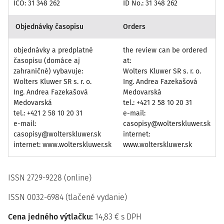
IČO: 31 348 262
ID No.: 31 348 262
Objednávky časopisu
Orders
objednávky a predplatné
the review can be ordered
časopisu (domáce aj
at:
zahraničné) vybavuje:
Wolters Kluwer SR s. r. o.
Wolters Kluwer SR s. r. o.
Ing. Andrea Fazekašová
Ing. Andrea Fazekašová
Medovarská
Medovarská
tel.: +421 2 58 10 20 31
tel.: +421 2 58 10 20 31
e-mail:
e-mail:
casopisy@wolterskluwer.sk
casopisy@wolterskluwer.sk
internet:
internet: www.wolterskluwer.sk
www.wolterskluwer.sk
ISSN 2729-9228 (online)
ISSN 0032-6984 (tlačené vydanie)
Cena jedného výtlačku:
14,83
€
s DPH