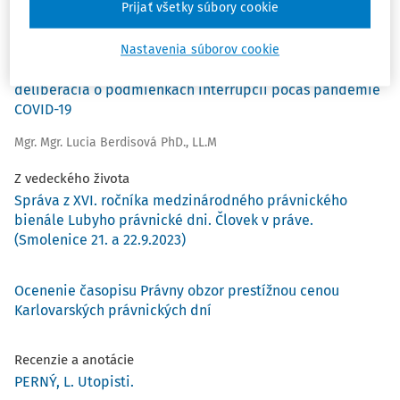
Prijať všetky súbory cookie
prof. JUDr. Ján Svák DrSc.
Nastavenia súborov cookie
Umelé ukončenie tehotenstva v kríze: parlamentná
deliberácia o podmienkach interrupcií počas pandémie
COVID-19
Mgr. Mgr. Lucia Berdisová PhD., LL.M
Z vedeckého života
Správa z XVI. ročníka medzinárodného právnického
bienále Lubyho právnické dni. Človek v práve.
(Smolenice 21. a 22.9.2023)
Ocenenie časopisu Právny obzor prestížnou cenou
Karlovarských právnických dní
Recenzie a anotácie
PERNÝ, L. Utopisti.