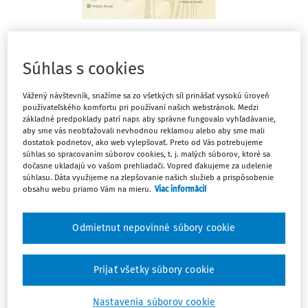
Quis custodem custodiet - bumerang slovenského
ústavného práva (Časť prvá)
Súhlas s cookies
doc. JUDr. Ján Drgonec DrSc.
Vážený návštevník, snažíme sa zo všetkých síl prinášať vysokú úroveň
používateľského komfortu pri používaní našich webstránok. Medzi
25. výročie Ústavného súdu Slovenskej republiky
základné predpoklady patrí napr. aby správne fungovalo vyhľadávanie,
aby sme vás neobťažovali nevhodnou reklamou alebo aby sme mali
dostatok podnetov, ako web vylepšovať. Preto od Vás potrebujeme
prof. JUDr. Tomáš Ľalík PhD.
súhlas so spracovaním súborov cookies, t. j. malých súborov, ktoré sa
dočasne ukladajú vo vašom prehliadači. Vopred ďakujeme za udelenie
Spornosť skutkovej otázky a prípustnosť dovolania
súhlasu. Dáta využijeme na zlepšovanie našich služieb a prispôsobenie
obsahu webu priamo Vám na mieru.
Viac informácií
Najvyšší súd SR
,
Najvyšší súd SR - senát
Eventuálny petit
Odmietnut nepovinné súbory cookie
Najvyšší súd SR
,
Najvyšší súd SR - senát
Prijať všetky súbory cookie
Právomoc prezidenta v procese menovania sudcov
Ústavného súdu SR. Ústavná zvyklosť
Nastavenia súborov cookie