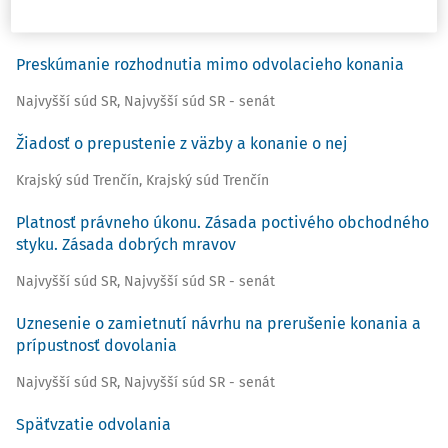
Ústavný súd SR
,
Ústavný súd SR - senát
Preskúmanie rozhodnutia mimo odvolacieho konania
Najvyšší súd SR
,
Najvyšší súd SR - senát
Žiadosť o prepustenie z väzby a konanie o nej
Krajský súd Trenčín
,
Krajský súd Trenčín
Platnosť právneho úkonu. Zásada poctivého obchodného
styku. Zásada dobrých mravov
Najvyšší súd SR
,
Najvyšší súd SR - senát
Uznesenie o zamietnutí návrhu na prerušenie konania a
prípustnosť dovolania
Najvyšší súd SR
,
Najvyšší súd SR - senát
Späťvzatie odvolania