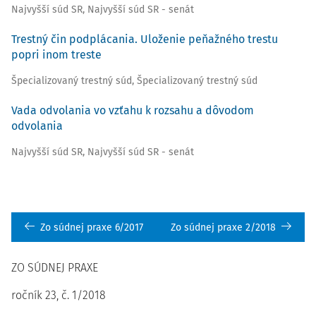
Najvyšší súd SR
,
Najvyšší súd SR - senát
Trestný čin podplácania. Uloženie peňažného trestu
popri inom treste
Špecializovaný trestný súd
,
Špecializovaný trestný súd
Vada odvolania vo vzťahu k rozsahu a dôvodom
odvolania
Najvyšší súd SR
,
Najvyšší súd SR - senát
Zo súdnej praxe 6/2017
Zo súdnej praxe 2/2018
ZO SÚDNEJ PRAXE
ročník 23, č. 1/2018