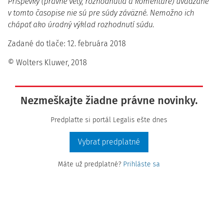
Príspevky (právne vety, rozhodnutia a komentáre) uvádzané
v tomto časopise nie sú pre súdy záväzné. Nemožno ich
chápať ako úradný výklad rozhodnutí súdu.
Zadané do tlače: 12. februára 2018
© Wolters Kluwer, 2018
Nezmeškajte žiadne právne novinky.
Predplaťte si portál Legalis ešte dnes
Vybrať predplatné
Máte už predplatné?
Prihláste sa