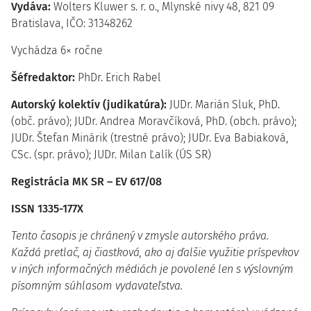
Vydáva:
Wolters Kluwer s. r. o., Mlynské nivy 48, 821 09
Bratislava, IČO: 31348262
Vychádza 6× ročne
Šéfredaktor:
PhDr. Erich Rabel
Autorský kolektív (judikatúra):
JUDr. Marián Sluk, PhD.
(obč. právo); JUDr. Andrea Moravčíková, PhD. (obch. právo);
JUDr. Štefan Minárik (trestné právo); JUDr. Eva Babiaková,
CSc. (spr. právo); JUDr. Milan Ľalík (ÚS SR)
Registrácia MK SR – EV 617/08
ISSN 1335-177X
Tento časopis je chránený v zmysle autorského práva.
Každá pretlač, aj čiastková, ako aj ďalšie využitie príspevkov
v iných informačných médiách je povolené len s výslovným
písomným súhlasom vydavateľstva.