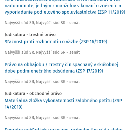
nadobudnutej jedným z manželov v konaní o zrušenie a
vyporiadanie podielového spoluvlastníctva (ZSP 11/2019)
Najvyšší súd SR
,
Najvyšší súd SR - senát
Judikatúra - trestné právo
Sťažnosť proti rozhodnutiu o väzbe (ZSP 16/2019)
Najvyšší súd SR
,
Najvyšší súd SR - senát
Právo na obhajobu / Trestný čin spáchaný v skúšobnej
dobe podmienečného odsúdenia (ZSP 17/2019)
Najvyšší súd SR
,
Najvyšší súd SR - senát
Judikatúra - obchodné právo
Materiálna zložka vykonateľnosti žalobného petitu (ZSP
14/2019)
Najvyšší súd SR
,
Najvyšší súd SR - senát
Popretie pohľadávky priznanej rozhodnutím súdu alebo