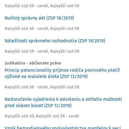
Najvyšší súd SR - senát
,
Najvyšší súd SR
Nulitný správny akt (ZSP 18/2019)
Najvyšší súd SR - senát
,
Najvyšší súd SR
Náležitosti správneho rozhodnutia (ZSP 19/2019)
Najvyšší súd SR - senát
,
Najvyšší súd SR
Judikatúra - občianske právo
Princíp potencionality príjmov rodiča povinného platiť
výživné na maloleté dieťa (ZSP 13/2019)
Najvyšší súd SR - senát
,
Najvyšší súd SR
Nedoručenie vyjadrenia k odvolaniu a odňatie možnosti
pred súdom konať (ZSP 12/2019)
Najvyšší súd SR
,
Najvyšší súd SR - senát
Vznik bezpodielového spoluvlastníctva manželov k veci