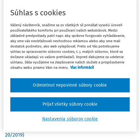
Súhlas s cookies
Názory odborníkov
Vážený návštevník, snažíme sa zo všetkých síl prinášať vysokú úroveň
Judikatúra ESĽP k výkonu práva styku rodiča s maloletým
používateľského komfortu pri používaní našich webstránok. Medzi
základné predpoklady patrí napr. aby správne fungovalo vyhľadávanie,
a jej zohľadnenie v slovenskej legislatíve a právnej praxi
aby sme vás neobťažovali nevhodnou reklamou alebo aby sme mali
(1.)
dostatok podnetov, ako web vylepšovať. Preto od Vás potrebujeme
súhlas so spracovaním súborov cookies, t. j. malých súborov, ktoré sa
JUDr. Róbert Dobrovodský PhD., LL.M
,
JUDr. Marica Pirošíková
dočasne ukladajú vo vašom prehliadači. Vopred ďakujeme za udelenie
súhlasu. Dáta využijeme na zlepšovanie našich služieb a prispôsobenie
obsahu webu priamo Vám na mieru.
Viac informácií
Ústavné právo procesné na novom právnom základe (1.)
Časť prvá: Úpravy, ktoré v zákone sú
Odmietnut nepovinné súbory cookie
doc. JUDr. Ján Drgonec DrSc.
Judikatúra - správne právo
Prijať všetky súbory cookie
Daňové konanie (DPH) / Dôkazné bremeno a spravodlivý
proces / Informácia získaná v rámci medzinárodnej
Nastavenia súborov cookie
výmeny daňových informácií nie je dôkazným
prostriedkom bez zapojenia daňového subjektu (ZSP
20/2019)