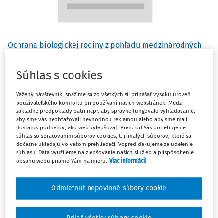
Ochrana biologickej rodiny z pohľadu medzinárodných
ľudsko-právnych štandardov
Súhlas s cookies
JUDr. Marica Pirošíková
Civilný mimosporový proces a jeho hodnotové
Vážený návštevník, snažíme sa zo všetkých síl prinášať vysokú úroveň
používateľského komfortu pri používaní našich webstránok. Medzi
nastavenie
základné predpoklady patrí napr. aby správne fungovalo vyhľadávanie,
aby sme vás neobťažovali nevhodnou reklamou alebo aby sme mali
doc. JUDr. Alexandra Kotrecová PhD., LL.M.
,
doc. JUDr. Romana
dostatok podnetov, ako web vylepšovať. Preto od Vás potrebujeme
Smyčková PhD.
súhlas so spracovaním súborov cookies, t. j. malých súborov, ktoré sa
dočasne ukladajú vo vašom prehliadači. Vopred ďakujeme za udelenie
Základné procesné práva v správnom konaní a ústavnosť
súhlasu. Dáta využijeme na zlepšovanie našich služieb a prispôsobenie
obsahu webu priamo Vám na mieru.
Viac informácií
zmeny správneho rozhodnutia k horšiemu v odvolacom
konaní
Odmietnut nepovinné súbory cookie
doc. JUDr. Ján Drgonec DrSc.
Čo prináša nový "Civilný sporový poriadok"?