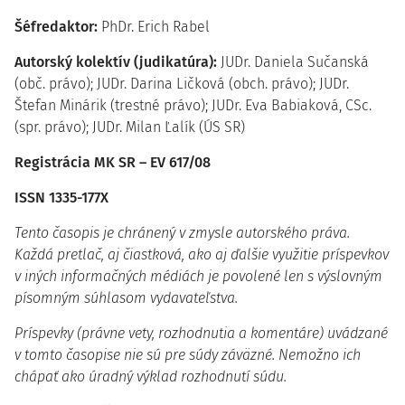
Šéfredaktor:
PhDr. Erich Rabel
Autorský kolektív (judikatúra):
JUDr. Daniela Sučanská
(obč. právo); JUDr. Darina Ličková (obch. právo); JUDr.
Štefan Minárik (trestné právo); JUDr. Eva Babiaková, CSc.
(spr. právo); JUDr. Milan Ľalík (ÚS SR)
Registrácia MK SR – EV 617/08
ISSN 1335-177X
Tento časopis je chránený v zmysle autorského práva.
Každá pretlač, aj čiastková, ako aj ďalšie využitie príspevkov
v iných informačných médiách je povolené len s výslovným
písomným súhlasom vydavateľstva.
Príspevky (právne vety, rozhodnutia a komentáre) uvádzané
v tomto časopise nie sú pre súdy záväzné. Nemožno ich
chápať ako úradný výklad rozhodnutí súdu.