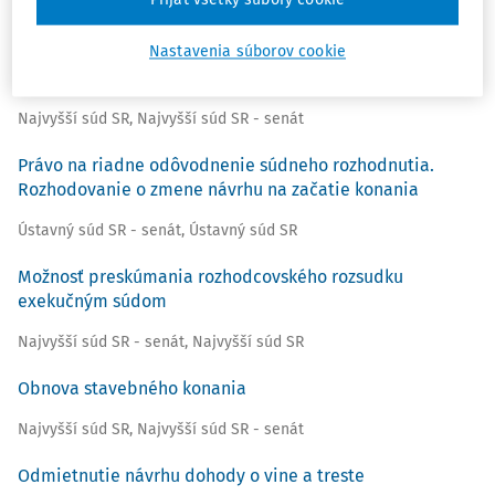
Prijať všetky súbory cookie
Redakcia časopisu ZSP
,
Redakcia časopisu ZSP
Nastavenia súborov cookie
Právna pomoc osobám v materiálnej núdzi
Najvyšší súd SR
,
Najvyšší súd SR - senát
Právo na riadne odôvodnenie súdneho rozhodnutia.
Rozhodovanie o zmene návrhu na začatie konania
Ústavný súd SR - senát
,
Ústavný súd SR
Možnosť preskúmania rozhodcovského rozsudku
exekučným súdom
Najvyšší súd SR - senát
,
Najvyšší súd SR
Obnova stavebného konania
Najvyšší súd SR
,
Najvyšší súd SR - senát
Odmietnutie návrhu dohody o vine a treste