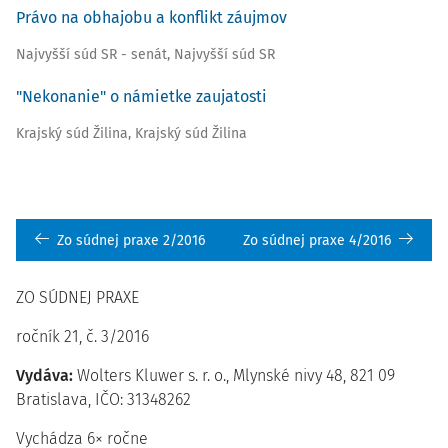
Právo na obhajobu a konflikt záujmov
Najvyšší súd SR - senát
,
Najvyšší súd SR
"Nekonanie" o námietke zaujatosti
Krajský súd Žilina
,
Krajský súd Žilina
Zo súdnej praxe 2/2016
Zo súdnej praxe 4/2016
ZO SÚDNEJ PRAXE
ročník 21, č. 3/2016
Vydáva:
Wolters Kluwer s. r. o., Mlynské nivy 48, 821 09
Bratislava, IČO: 31348262
Vychádza 6× ročne