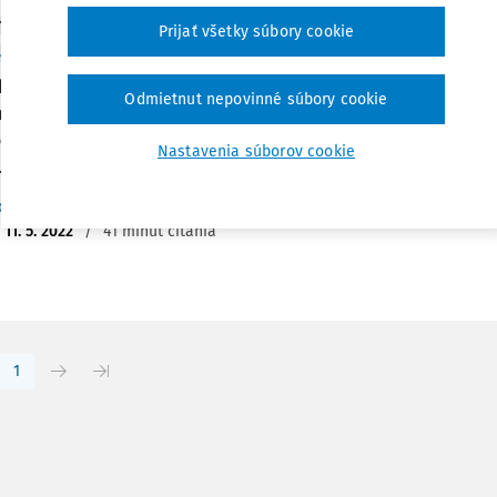
Y
Prijať všetky súbory cookie
ktorej aktuálnej trestnej činnosti spojenej s vi
kladanom príspevku sa venujeme ďalším aspektom trestnej čin
Odmietnut nepovinné súbory cookie
lnymi menami, konkrétne vo svetovom meradle, a naznačujeme
vania, čím reagujeme na niektoré nesprávne úvahy o úplnej 
Nastavenia súborov cookie
..
c. et doc. JUDr. Ján Šanta PhD., LL.M., MBA, MSc.
,
Mgr. Ivo Šanta MBA
,
Bc
:
11. 5. 2022
/
41 minút čítania
1