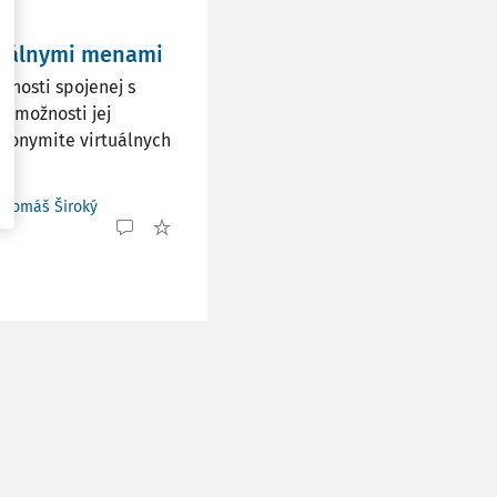
rtuálnymi menami
nosti spojenej s
 možnosti jej
anonymite virtuálnych
. Tomáš Široký