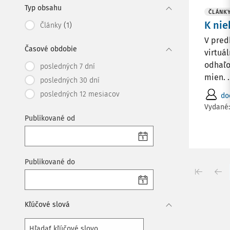
Typ obsahu
ČLÁNK
K nie
(1)
Články
V pred
Časové obdobie
virtuá
odhaľo
posledných 7 dní
mien. .
posledných 30 dní
posledných 12 mesiacov
do
Vydané
Publikované od
Publikované do
Kľúčové slová