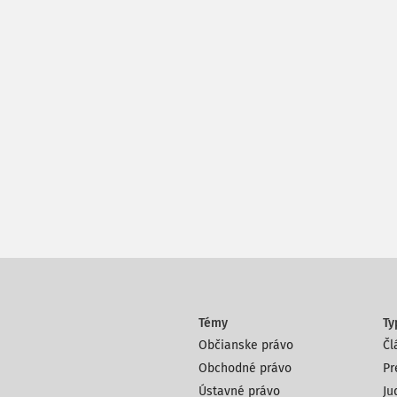
Témy
Ty
Občianske právo
Čl
Obchodné právo
Pr
Ústavné právo
Ju