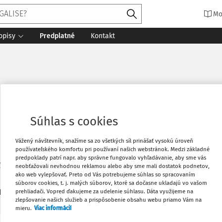
Mo
opisy
Predplatné
Kontakt
Súhlas s cookies
Vážený návštevník, snažíme sa zo všetkých síl prinášať vysokú úroveň
používateľského komfortu pri používaní našich webstránok. Medzi základné
predpoklady patrí napr. aby správne fungovalo vyhľadávanie, aby sme vás
akulta Trnavskej univerzity v Trnave
neobťažovali nevhodnou reklamou alebo aby sme mali dostatok podnetov,
ako web vylepšovať. Preto od Vás potrebujeme súhlas so spracovaním
súborov cookies, t. j. malých súborov, ktoré sa dočasne ukladajú vo vašom
1
prehliadači. Vopred ďakujeme za udelenie súhlasu. Dáta využijeme na
daných dokumentov:
Zoradiť
zlepšovanie našich služieb a prispôsobenie obsahu webu priamo Vám na
mieru.
Viac informácií