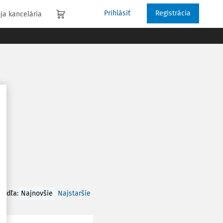
Prihlásiť
Registrácia
ja kancelária
 podľa
:
Najnovšie
Najstaršie