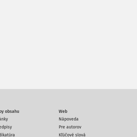
py obsahu
Web
ánky
Nápoveda
edpisy
Pre autorov
dikatúra
Kľúčové slová