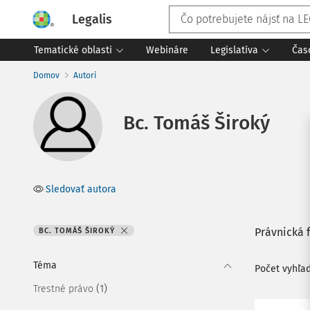
Legalis
Tematické oblasti
Webináre
Legislatíva
Čas
Domov
Autori
Bc. Tomáš Široký
Sledovať autora
Právnická f
BC. TOMÁŠ ŠIROKÝ
Téma
Počet vyhľa
(1)
Trestné právo