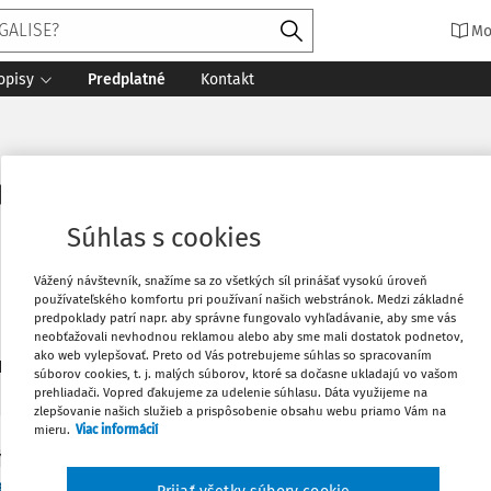
Mo
opisy
Predplatné
Kontakt
talová, CSc.
Súhlas s cookies
Vážený návštevník, snažíme sa zo všetkých síl prinášať vysokú úroveň
používateľského komfortu pri používaní našich webstránok. Medzi základné
predpoklady patrí napr. aby správne fungovalo vyhľadávanie, aby sme vás
neobťažovali nevhodnou reklamou alebo aby sme mali dostatok podnetov,
ako web vylepšovať. Preto od Vás potrebujeme súhlas so spracovaním
1
daných dokumentov:
Zoradiť
súborov cookies, t. j. malých súborov, ktoré sa dočasne ukladajú vo vašom
prehliadači. Vopred ďakujeme za udelenie súhlasu. Dáta využijeme na
zlepšovanie našich služieb a prispôsobenie obsahu webu priamo Vám na
mieru.
Viac informácií
Y
 reči a veľké súdne procesy podľa justiniánskyc