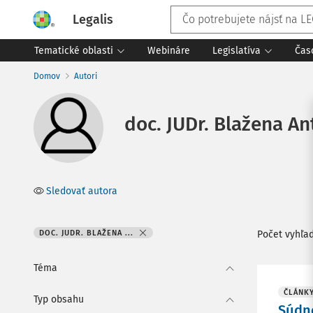
Legalis
Tematické oblasti
Webináre
Legislatíva
Čas
Domov
Autori
doc. JUDr. Blažena An
Sledovať autora
DOC. JUDR. BLAŽENA ...
Počet vyhľa
Téma
ČLÁNK
Typ obsahu
Súdne