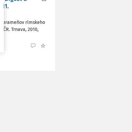
 11.
ých prameňov rímskeho
 ČR. Trnava, 2010,
ia