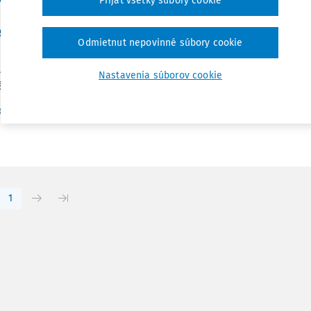
Prijať všetky súbory cookie
 prameňov rímskeho práva. Zborník príspevkov z
rencie právnych romanistov SR a ČR.
Odmietnut nepovinné súbory cookie
reči a veľké súdne procesy podľa justiniánskych Digest a in
 Zborník príspevkov z 11. konferencie právnych romanistov SR a
Nastavenia súborov cookie
án doc....
Vydané:
30. 9. 2011
/
9 minút čítan
c. JUDr. Blažena Antalová CSc.
1