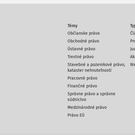
Témy
Ty
Občianske právo
Čl
Obchodné právo
Pr
Ústavné právo
Ju
Trestné právo
Ak
Stavebné a pozemkové právo,
We
kataster nehnuteľností
Pracovné právo
Finančné právo
Správne právo a správne
súdnictvo
Medzinárodné právo
Právo EÚ