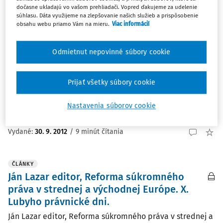
dočasne ukladajú vo vašom prehliadači. Vopred ďakujeme za udelenie
súhlasu. Dáta využijeme na zlepšovanie našich služieb a prispôsobenie
obsahu webu priamo Vám na mieru.
Viac informácií
ČLÁNKY
Jurčová, M. - Pavelková, B. - Nevolná, Z. -
Olšovská, A. - Smyčková, R., Zastúpenie v
Odmietnut nepovinné súbory cookie
súkromnom práve.
Jurčová, M. - Pavelková, B. - Nevolná, Z. - Olšovská, A. -
Prijať všetky súbory cookie
Smyčková, R., Zastúpenie v súkromnom práve. Praha: C.
H. Beck, 2012, 272 s. Katarína Kirstová Platná úprava...
Nastavenia súborov cookie
doc. JUDr. Katarína Kirstová CSc.
Vydané:
30. 9. 2012
/
9 minút čítania
ČLÁNKY
Ján Lazar editor, Reforma súkromného
práva v strednej a východnej Európe. X.
Lubyho právnické dni.
Ján Lazar editor, Reforma súkromného práva v strednej a