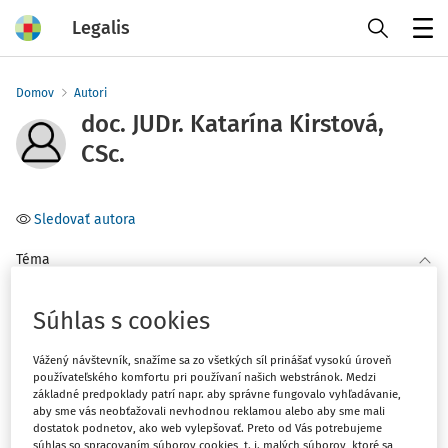
Legalis
Menu
Domov
Autori
doc. JUDr. Katarína Kirstová,
CSc.
Sledovať autora
Téma
Filter
Súhlas s cookies
Vážený návštevník, snažíme sa zo všetkých síl prinášať vysokú úroveň
2
používateľského komfortu pri používaní našich webstránok. Medzi
Počet vyhľadaných dokumentov:
základné predpoklady patrí napr. aby správne fungovalo vyhľadávanie,
aby sme vás neobťažovali nevhodnou reklamou alebo aby sme mali
Zoradiť podľa
:
dostatok podnetov, ako web vylepšovať. Preto od Vás potrebujeme
Najnovšie
Najstaršie
súhlas so spracovaním súborov cookies, t. j. malých súborov, ktoré sa