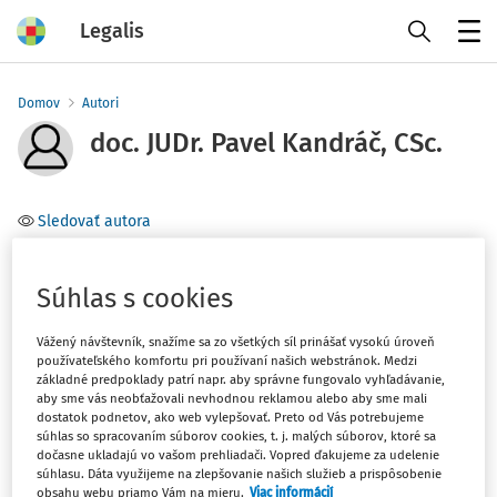
Legalis
Menu
Domov
Autori
doc. JUDr. Pavel Kandráč, CSc.
Sledovať autora
Téma
Súhlas s cookies
Filter
Vážený návštevník, snažíme sa zo všetkých síl prinášať vysokú úroveň
používateľského komfortu pri používaní našich webstránok. Medzi
základné predpoklady patrí napr. aby správne fungovalo vyhľadávanie,
1
aby sme vás neobťažovali nevhodnou reklamou alebo aby sme mali
Počet vyhľadaných dokumentov:
dostatok podnetov, ako web vylepšovať. Preto od Vás potrebujeme
súhlas so spracovaním súborov cookies, t. j. malých súborov, ktoré sa
Zoradiť podľa
:
dočasne ukladajú vo vašom prehliadači. Vopred ďakujeme za udelenie
Najnovšie
Najstaršie
súhlasu. Dáta využijeme na zlepšovanie našich služieb a prispôsobenie
obsahu webu priamo Vám na mieru.
Viac informácií