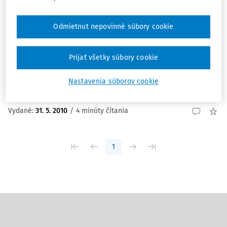
ČLÁNKY
Za Otakarom Motejlom
Odmietnut nepovinné súbory cookie
Za Otakarom Motejlom doc. JUDr. Pavel Kandráč CSc
verejný ochranca práv Slovenskej republiky Vždy, keď
Prijať všetky súbory cookie
skončí život človeka, zasiahne nás smútok a do očí sa
tlačia slzy. O to...
Nastavenia súborov cookie
doc. JUDr. Pavel Kandráč CSc.
Vydané:
31. 5. 2010
/
4 minúty čítania
1