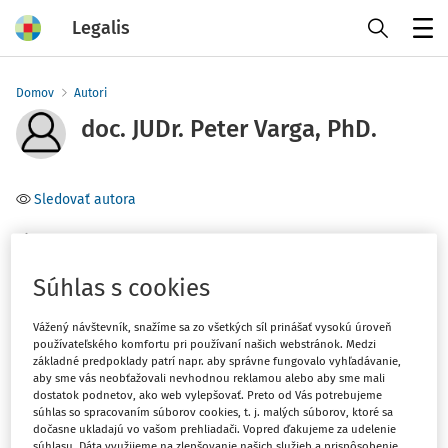
Legalis
Menu
Domov
Autori
doc. JUDr. Peter Varga, PhD.
Sledovať autora
Téma
(1)
Právo EÚ
Súhlas s cookies
Vážený návštevník, snažíme sa zo všetkých síl prinášať vysokú úroveň
Filter
používateľského komfortu pri používaní našich webstránok. Medzi
základné predpoklady patrí napr. aby správne fungovalo vyhľadávanie,
aby sme vás neobťažovali nevhodnou reklamou alebo aby sme mali
1
Počet vyhľadaných dokumentov:
dostatok podnetov, ako web vylepšovať. Preto od Vás potrebujeme
súhlas so spracovaním súborov cookies, t. j. malých súborov, ktoré sa
dočasne ukladajú vo vašom prehliadači. Vopred ďakujeme za udelenie
Zoradiť podľa
:
súhlasu. Dáta využijeme na zlepšovanie našich služieb a prispôsobenie