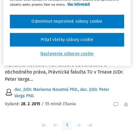
Najnovšie
Najstaršie
obsahu webu priamo Vám na mieru.
Viac informácií
ČLÁNKY
Odmietnut nepovinné súbory cookie
Vplyv úniového práva na medzinárodný
rámec právnej úpravy zodpovednostných
Prijať všetky súbory cookie
vzťahov jadrového práva
Vplyv úniového práva na medzinárodný rámec právnej
Nastavenia súborov cookie
úpravy zodpovednostných vzťahov jadrového práva JUDr.
Marianna Novotná PhD. Katedra občianskeho a
obchodného práva, Právnická fakulta TU v Trnave JUDr.
Peter Varga...
doc. JUDr. Marianna Novotná PhD.
,
doc. JUDr. Peter
Varga PhD.
Vydané:
28. 2. 2015
/
55 minút čítania
1