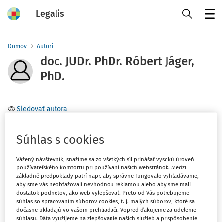
Legalis
Menu
Domov
Autori
doc. JUDr. PhDr. Róbert Jáger,
PhD.
Sledovať autora
Téma
Súhlas s cookies
Filter
Vážený návštevník, snažíme sa zo všetkých síl prinášať vysokú úroveň
používateľského komfortu pri používaní našich webstránok. Medzi
základné predpoklady patrí napr. aby správne fungovalo vyhľadávanie,
aby sme vás neobťažovali nevhodnou reklamou alebo aby sme mali
1
Počet vyhľadaných dokumentov:
dostatok podnetov, ako web vylepšovať. Preto od Vás potrebujeme
súhlas so spracovaním súborov cookies, t. j. malých súborov, ktoré sa
Zoradiť podľa
:
dočasne ukladajú vo vašom prehliadači. Vopred ďakujeme za udelenie
súhlasu. Dáta využijeme na zlepšovanie našich služieb a prispôsobenie
Najnovšie
Najstaršie