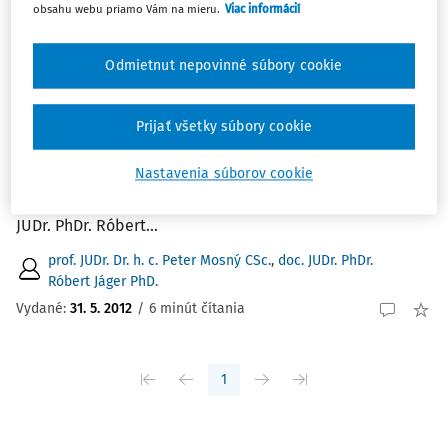
obsahu webu priamo Vám na mieru.
Viac informácií
ČLÁNKY
Odmietnut nepovinné súbory cookie
Martin Skaloš, Slovenské a
československé dejiny štátu a práva v
rokoch 1945 - 1989.
Prijať všetky súbory cookie
Martin Skaloš, Slovenské a československé dejiny štátu a
Nastavenia súborov cookie
práva v rokoch 1945 - 1989. Právnická fakulta UMB,
Banská Bystrica, 428 strán Prof. JUDr. Peter Mosný CSc.
JUDr. PhDr. Róbert...
prof. JUDr. Dr. h. c. Peter Mosný CSc.
,
doc. JUDr. PhDr.
Róbert Jáger PhD.
Vydané:
31. 5. 2012
/
6 minút čítania
1