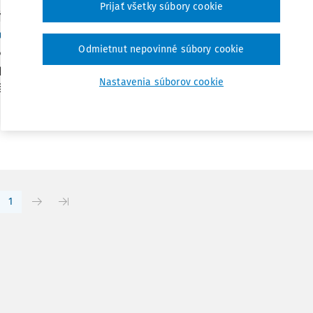
Prijať všetky súbory cookie
Y
ľko úvah o súčasných štandardoch tvorby práva
Odmietnut nepovinné súbory cookie
odľa ustanovení článku 10 ods. 2 Ústavy Poľskej republiky 1) j
ho parlamentu zákonodarstvo. V oblasti tvorby zákonov sa vša
Nastavenia súborov cookie
 nezrovnalosti, ktoré...
Vydané:
28. 6. 2023
/
36 minút
. hab. Maciej Serowaniec prof. UMK
1