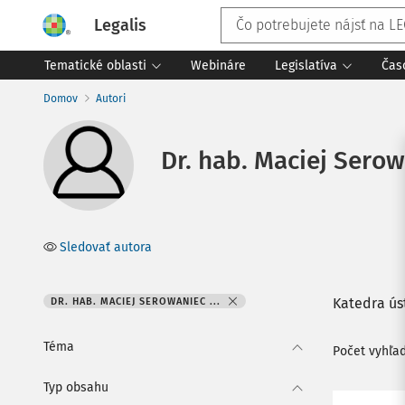
Legalis
Tematické oblasti
Webináre
Legislatíva
Čas
Domov
Autori
Dr. hab. Maciej Serow
Sledovať autora
Katedra ús
DR. HAB. MACIEJ SEROWANIEC ...
Téma
Počet vyhľa
Typ obsahu