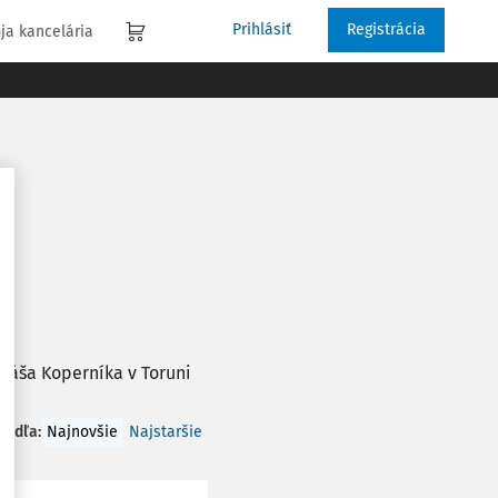
Prihlásiť
Registrácia
ja kancelária
uláša Koperníka v Toruni
 podľa
:
Najnovšie
Najstaršie