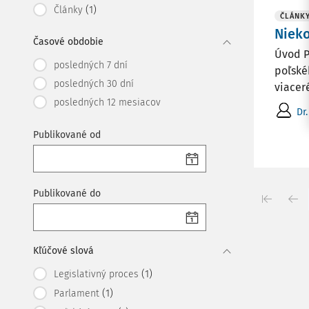
(1)
Články
ČLÁNK
Nieko
Časové obdobie
Úvod P
posledných 7 dní
poľské
posledných 30 dní
viaceré
posledných 12 mesiacov
Dr
Publikované od
Publikované do
Kľúčové slová
(1)
Legislativný proces
(1)
Parlament