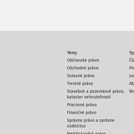
Témy
Ty
Občianske právo
Čl
Obchodné právo
Pr
Ústavné právo
Ju
Trestné právo
Ak
Stavebné a pozemkové právo,
We
kataster nehnuteľností
Pracovné právo
Finančné právo
Správne právo a správne
súdnictvo
Medzinárodné právo