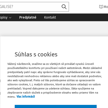
Mo
opisy
Predplatné
Kontakt
aniec, prof. UMK
Súhlas s cookies
Vážený návštevník, snažíme sa zo všetkých síl prinášať vysokú úroveň
používateľského komfortu pri používaní našich webstránok. Medzi základné
predpoklady patrí napr. aby správne fungovalo vyhľadávanie, aby sme vás
neobťažovali nevhodnou reklamou alebo aby sme mali dostatok podnetov,
ako web vylepšovať. Preto od Vás potrebujeme súhlas so spracovaním
tavného práva, Fakulta práva a administratívy Univerzity Mik
súborov cookies, t. j. malých súborov, ktoré sa dočasne ukladajú vo vašom
prehliadači. Vopred ďakujeme za udelenie súhlasu. Dáta využijeme na
zlepšovanie našich služieb a prispôsobenie obsahu webu priamo Vám na
1
daných dokumentov:
Zoradiť
mieru.
Viac informácií