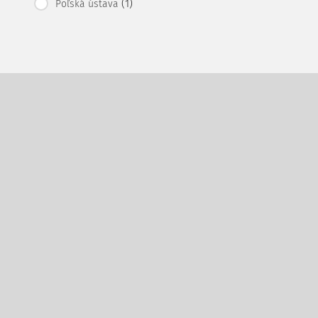
(1)
Poľská ústava