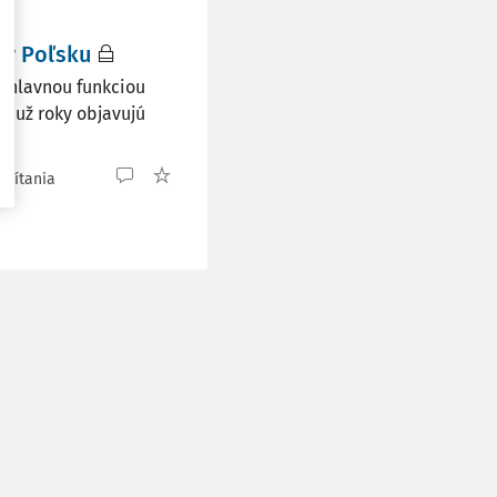
 v Poľsku
e hlavnou funkciou
k už roky objavujú
 čítania