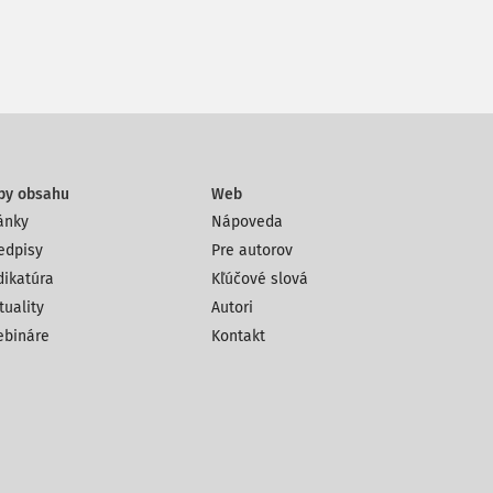
py obsahu
Web
ánky
Nápoveda
edpisy
Pre autorov
dikatúra
Kľúčové slová
tuality
Autori
bináre
Kontakt