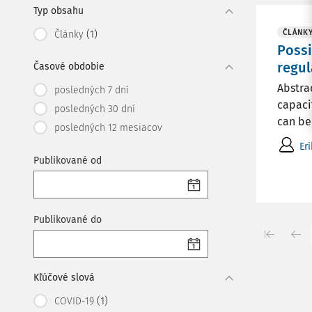
Typ obsahu
(1)
ČLÁNK
Články
Possi
regul
Časové obdobie
Abstra
posledných 7 dní
capacit
posledných 30 dní
can be 
posledných 12 mesiacov
Er
Publikované od
Publikované do
Kľúčové slová
(1)
COVID-19