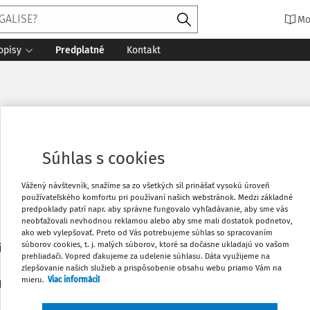
Mo
opisy
Predplatné
Kontakt
Súhlas s cookies
Vážený návštevník, snažíme sa zo všetkých síl prinášať vysokú úroveň
používateľského komfortu pri používaní našich webstránok. Medzi základné
predpoklady patrí napr. aby správne fungovalo vyhľadávanie, aby sme vás
neobťažovali nevhodnou reklamou alebo aby sme mali dostatok podnetov,
partment at the Ministry of Human Resources of Hungary, PhD 
ako web vylepšovať. Preto od Vás potrebujeme súhlas so spracovaním
súborov cookies, t. j. malých súborov, ktoré sa dočasne ukladajú vo vašom
iversity
prehliadači. Vopred ďakujeme za udelenie súhlasu. Dáta využijeme na
zlepšovanie našich služieb a prispôsobenie obsahu webu priamo Vám na
mieru.
Viac informácií
1
daných dokumentov:
Zoradiť