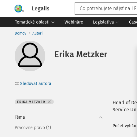
Legalis
Tematické oblasti
Webináre
Legislatíva
Čas
Domov
Autori
Erika Metzker
Sledovať autora
Head of De
ERIKA METZKER
Service Un
Téma
Počet vyhľa
(1)
Pracovné právo