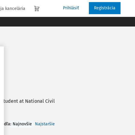
Prihlásiť
Registrácia
ja kancelária
student at National Civil
 podľa
:
Najnovšie
Najstaršie