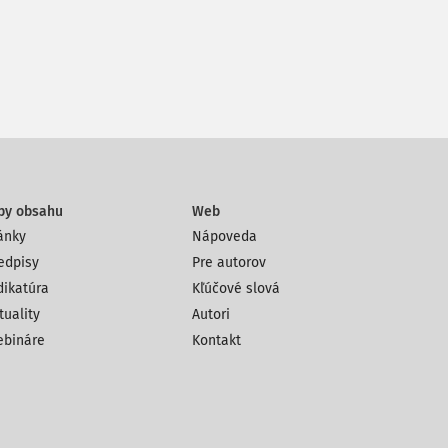
py obsahu
Web
ánky
Nápoveda
edpisy
Pre autorov
dikatúra
Kľúčové slová
tuality
Autori
bináre
Kontakt