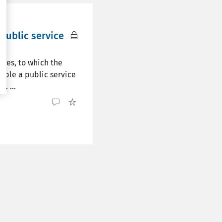
public service
nges, to which the
xible a public service
. ...