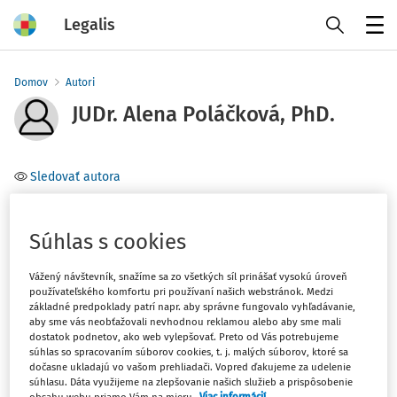
Legalis
Menu
Domov
Autori
JUDr. Alena Poláčková, PhD.
Sledovať autora
Téma
Súhlas s cookies
Filter
Vážený návštevník, snažíme sa zo všetkých síl prinášať vysokú úroveň
používateľského komfortu pri používaní našich webstránok. Medzi
základné predpoklady patrí napr. aby správne fungovalo vyhľadávanie,
1
Počet vyhľadaných dokumentov:
aby sme vás neobťažovali nevhodnou reklamou alebo aby sme mali
dostatok podnetov, ako web vylepšovať. Preto od Vás potrebujeme
Zoradiť podľa
:
súhlas so spracovaním súborov cookies, t. j. malých súborov, ktoré sa
dočasne ukladajú vo vašom prehliadači. Vopred ďakujeme za udelenie
Najnovšie
Najstaršie
súhlasu. Dáta využijeme na zlepšovanie našich služieb a prispôsobenie
obsahu webu priamo Vám na mieru.
Viac informácií