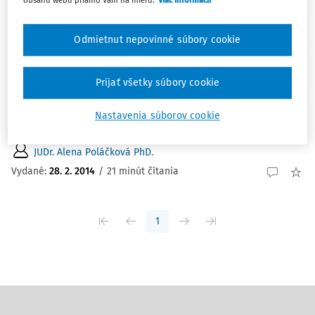
ČLÁNKY
Quo vadis slovenská justícia, alebo
Odmietnut nepovinné súbory cookie
skôr...kam ťa ženú politické hry?
QUO VADIS SLOVENSKÁ JUSTÍCIA, alebo skôr ... kam ta
Prijať všetky súbory cookie
ženú politické hry? (k pripravovanému návrhu novely
ústavy o zmenách v justícii) V ostatnom čase sme
Nastavenia súborov cookie
svedkami opätovného a veľmi...
JUDr. Alena Poláčková PhD.
Vydané:
28. 2. 2014
/
21 minút čítania
1