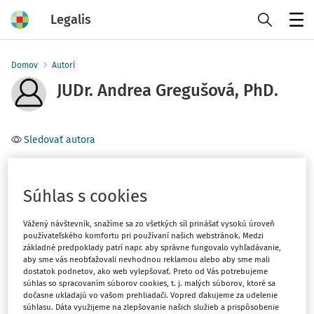
Legalis
Menu
Domov
Autori
JUDr. Andrea Gregušová, PhD.
Sledovať autora
Téma
Súhlas s cookies
Filter
Vážený návštevník, snažíme sa zo všetkých síl prinášať vysokú úroveň
používateľského komfortu pri používaní našich webstránok. Medzi
základné predpoklady patrí napr. aby správne fungovalo vyhľadávanie,
1
Počet vyhľadaných dokumentov:
aby sme vás neobťažovali nevhodnou reklamou alebo aby sme mali
dostatok podnetov, ako web vylepšovať. Preto od Vás potrebujeme
Zoradiť podľa
:
súhlas so spracovaním súborov cookies, t. j. malých súborov, ktoré sa
dočasne ukladajú vo vašom prehliadači. Vopred ďakujeme za udelenie
Najnovšie
Najstaršie
súhlasu. Dáta využijeme na zlepšovanie našich služieb a prispôsobenie