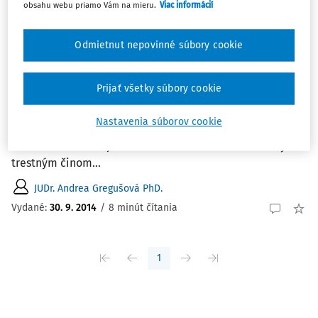
obsahu webu priamo Vám na mieru.
Viac informácií
ČLÁNKY
Medzinárodná vedecká konferencia
Odmietnut nepovinné súbory cookie
Restoratívna justícia a alternatívne tresty
v teoretických súvislostiach
Prijať všetky súbory cookie
Medzinárodná vedecká konferencia Restoratívna justícia
a alternatívne tresty v teoretických súvislostiach Mgr.
Nastavenia súborov cookie
Andrea Gregušová "Restoratívna justícia je proces
snažiaci sa o čo najväčšiu mieru uzdravenia a obnovy
trestným činom...
JUDr. Andrea Gregušová PhD.
Vydané:
30. 9. 2014
/
8 minút čítania
1