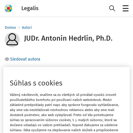
Legalis
Menu
Domov
Autori
JUDr. Antonín Hedrlín, Ph.D.
Sledovať autora
Téma
Súhlas s cookies
Filter
Vážený návštevník, snažíme sa zo všetkých síl prinášať vysokú úroveň
používateľského komfortu pri používaní našich webstránok. Medzi
základné predpoklady patrí napr. aby správne fungovalo vyhľadávanie,
1
Počet vyhľadaných dokumentov:
aby sme vás neobťažovali nevhodnou reklamou alebo aby sme mali
dostatok podnetov, ako web vylepšovať. Preto od Vás potrebujeme
Zoradiť podľa
:
súhlas so spracovaním súborov cookies, t. j. malých súborov, ktoré sa
dočasne ukladajú vo vašom prehliadači. Vopred ďakujeme za udelenie
Najnovšie
Najstaršie
súhlasu. Dáta využijeme na zlepšovanie našich služieb a prispôsobenie