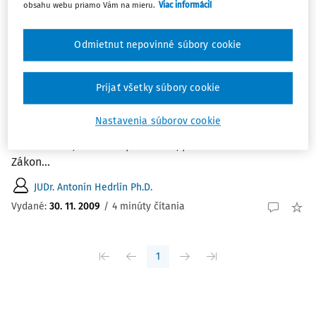
obsahu webu priamo Vám na mieru.
Viac informácií
ČLÁNKY
Zdeněk Vaníček, Zákon o elektronických
Odmietnut nepovinné súbory cookie
komunikacích, komentář. Praha: Linde,
2008
Prijať všetky súbory cookie
Zdeněk Vaníček, Zákon o elektronických komunikacích,
komentář. Praha: Linde, 2008 JUDr. Antonín Hedrlín PhD.
Nastavenia súborov cookie
advokát Na sklonku roku 2008 vydalo nakladatelství
Linde Praha, akciová společnost, publikaci s názvem
Zákon...
JUDr. Antonín Hedrlín Ph.D.
Vydané:
30. 11. 2009
/
4 minúty čítania
1