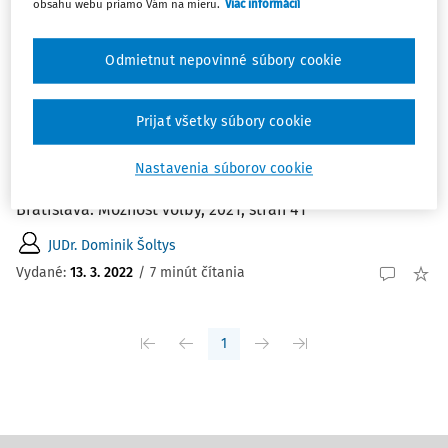
obsahu webu priamo Vám na mieru.
Viac informácií
Zoradiť podľa
:
Najnovšie
Najstaršie
Odmietnut nepovinné súbory cookie
ČLÁNKY
Prijať všetky súbory cookie
Magdaléna Musilová: Vybraná judikatúra
ESĽP v prípadoch domáceho násilia, ktoré
Nastavenia súborov cookie
skončili úmrtím
Bratislava: Možnosť voľby, 2021, strán 41
JUDr. Dominik Šoltys
Vydané:
13. 3. 2022
/
7 minút čítania
1