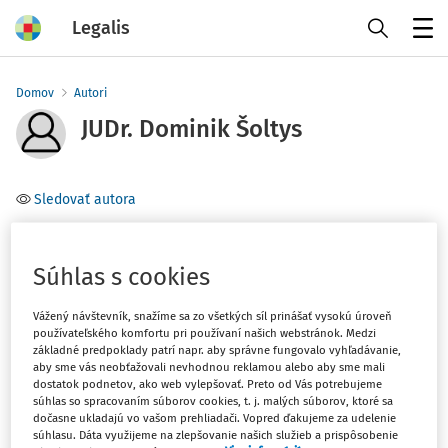
Legalis
Menu
Domov
Autori
JUDr. Dominik Šoltys
Sledovať autora
Právnická fakulta Univerzity Pavla Jozefa Šafárika v
Košiciach, Ústav teórie práva Gustava Radbrucha
Súhlas s cookies
Téma
Vážený návštevník, snažíme sa zo všetkých síl prinášať vysokú úroveň
používateľského komfortu pri používaní našich webstránok. Medzi
základné predpoklady patrí napr. aby správne fungovalo vyhľadávanie,
aby sme vás neobťažovali nevhodnou reklamou alebo aby sme mali
Filter
dostatok podnetov, ako web vylepšovať. Preto od Vás potrebujeme
súhlas so spracovaním súborov cookies, t. j. malých súborov, ktoré sa
dočasne ukladajú vo vašom prehliadači. Vopred ďakujeme za udelenie
1
súhlasu. Dáta využijeme na zlepšovanie našich služieb a prispôsobenie
Počet vyhľadaných dokumentov: