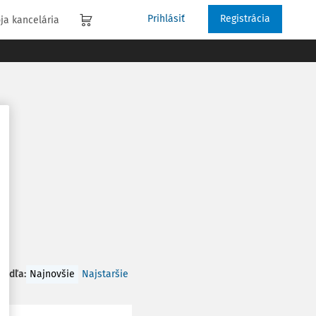
Prihlásiť
Registrácia
ja kancelária
 podľa
:
Najnovšie
Najstaršie