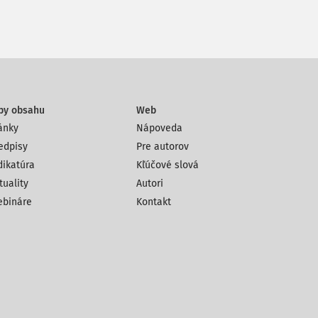
py obsahu
Web
ánky
Nápoveda
edpisy
Pre autorov
dikatúra
Kľúčové slová
tuality
Autori
bináre
Kontakt