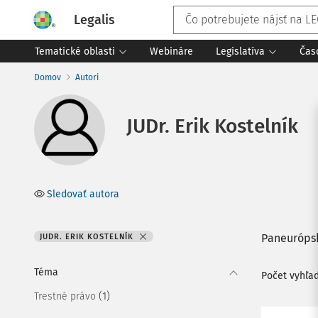
Legalis
Tematické oblasti
Webináre
Legislatíva
Čas
Domov
Autori
JUDr. Erik Kostelník
Sledovať autora
Paneurópsk
JUDR. ERIK KOSTELNÍK
Téma
Počet vyhľa
(1)
Trestné právo