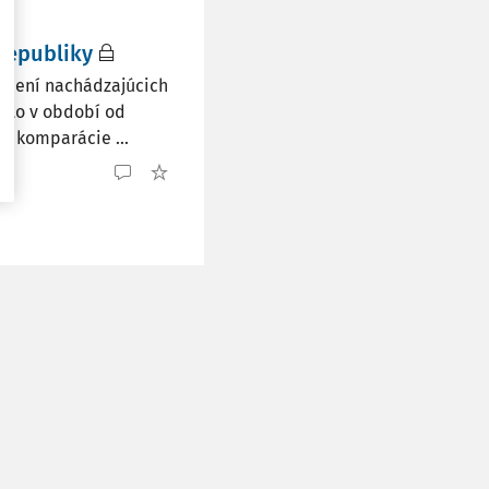
 republiky
iadení nachádzajúcich
a to v období od
m komparácie ...