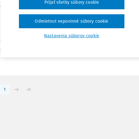
Prijať všetky súbory cookie
Y
 trestného činu vlastizrady na území Slovenskej
Odmietnut nepovinné súbory cookie
ia Článok približuje vývoj trestnoprávnej ochrany štátnych zr
území Slovenska, prostredníctvom trestného činu vlastizrady, 
Nastavenia súborov cookie
o-Uhorskej monarchie po súčasný platný stav. Prostredníctvo
Vydané:
14. 6. 2022
/
18 minút čítania
r. Erik Kostelník
1