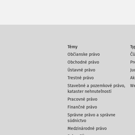
Témy
Ty
Občianske právo
Čl
Obchodné právo
Pr
Ústavné právo
Ju
Trestné právo
Ak
Stavebné a pozemkové právo,
We
kataster nehnuteľností
Pracovné právo
Finančné právo
Správne právo a správne
súdnictvo
Medzinárodné právo