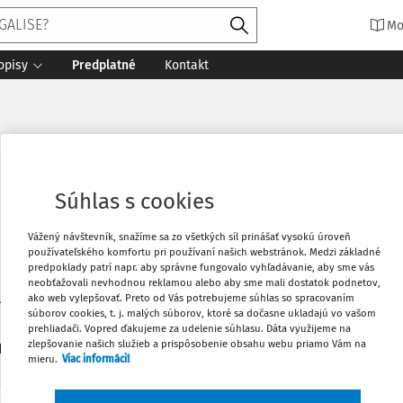
Mo
opisy
Predplatné
Kontakt
Súhlas s cookies
Vážený návštevník, snažíme sa zo všetkých síl prinášať vysokú úroveň
používateľského komfortu pri používaní našich webstránok. Medzi základné
predpoklady patrí napr. aby správne fungovalo vyhľadávanie, aby sme vás
neobťažovali nevhodnou reklamou alebo aby sme mali dostatok podnetov,
ako web vylepšovať. Preto od Vás potrebujeme súhlas so spracovaním
a vysoká škola, Fakulta práva, Ústav verejného práva
súborov cookies, t. j. malých súborov, ktoré sa dočasne ukladajú vo vašom
prehliadači. Vopred ďakujeme za udelenie súhlasu. Dáta využijeme na
zlepšovanie našich služieb a prispôsobenie obsahu webu priamo Vám na
1
daných dokumentov:
Zoradiť
mieru.
Viac informácií