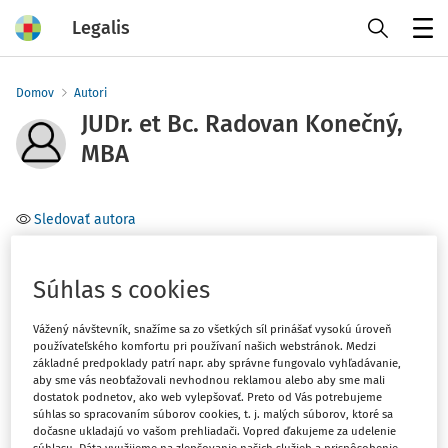
Legalis
Menu
Domov
Autori
JUDr. et Bc. Radovan Konečný,
MBA
Sledovať autora
Vysoká škola bezpečnostného manažérstva v Košiciach,
interný doktorand
Súhlas s cookies
Vážený návštevník, snažíme sa zo všetkých síl prinášať vysokú úroveň
Téma
používateľského komfortu pri používaní našich webstránok. Medzi
základné predpoklady patrí napr. aby správne fungovalo vyhľadávanie,
aby sme vás neobťažovali nevhodnou reklamou alebo aby sme mali
Filter
dostatok podnetov, ako web vylepšovať. Preto od Vás potrebujeme
súhlas so spracovaním súborov cookies, t. j. malých súborov, ktoré sa
dočasne ukladajú vo vašom prehliadači. Vopred ďakujeme za udelenie