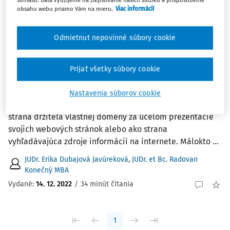
súhlasu. Dáta využijeme na zlepšovanie našich služieb a prispôsobenie
1
Počet vyhľadaných dokumentov:
obsahu webu priamo Vám na mieru.
Viac informácií
Zoradiť podľa
:
Najnovšie
Najstaršie
Odmietnut nepovinné súbory cookie
ČLÁNKY
Prijať všetky súbory cookie
Doména.sk &amp; doména.eu
Anotácia V dnešnom virtuálnom svete 21. storočia sa
Nastavenia súborov cookie
väčšina z nás stretla s pojmom doména, a to buď ako
strana držiteľa vlastnej domény za účelom prezentácie
svojich webových stránok alebo ako strana
vyhľadávajúca zdroje informácií na internete. Málokto ...
JUDr. Erika Dubajová Javúreková
,
JUDr. et Bc. Radovan
Konečný MBA
Vydané:
14. 12. 2022
/
34 minút čítania
1