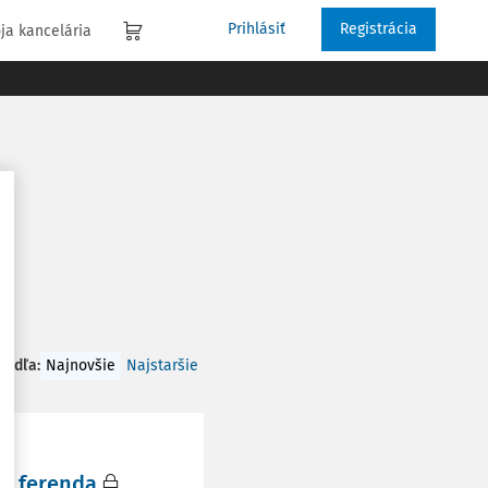
Prihlásiť
Registrácia
ja kancelária
 podľa
:
Najnovšie
Najstaršie
e ferenda