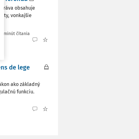
 práva obsahuje
lity, vonkajšie
5 minút čítania
ens de lege
zákon ako základný
ulačnú funkciu.