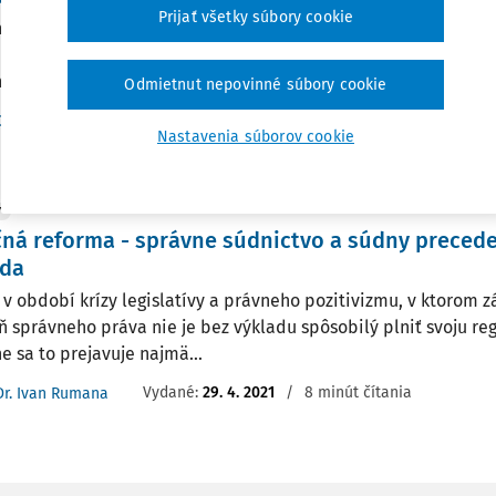
Prijať všetky súbory cookie
sky zákonník(ďalej aj "OZ") ako základný prameň súkromného
medzery, ktoré treba legislatívne odstrániť. Ide o tzv. externa
tné súvislosti aplikácie zákona, ktoré sa prejavujú až v...
Odmietnut nepovinné súbory cookie
Vydané:
12. 10. 2022
/
Dr. Ivan Rumana
,
JUDr. Zdenka Halabrínová
Nastavenia súborov cookie
Y
čná reforma - správne súdnictvo a súdny preced
nda
 v období krízy legislatívy a právneho pozitivizmu, v ktorom 
 správneho práva nie je bez výkladu spôsobilý plniť svoju reg
e sa to prejavuje najmä...
Vydané:
29. 4. 2021
/
8 minút čítania
Dr. Ivan Rumana