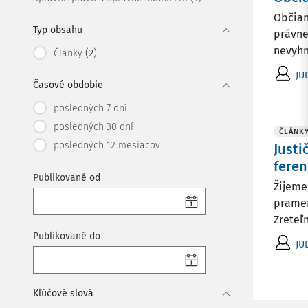
Občian
Typ obsahu
právne 
nevyhnu
(2)
Články
JU
Časové obdobie
posledných 7 dní
posledných 30 dní
ČLÁNK
posledných 12 mesiacov
Justi
fere
Publikované od
Žijeme
prameň
Zreteľn
Publikované do
JU
Kľúčové slová