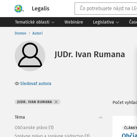
Legalis
Tematické oblasti
Webináre
Legislatíva
Čas
Domov
Autori
JUDr. Ivan Rumana
Sledovať autora
JUDR. IVAN RUMANA
Počet vyhľa
Téma
(1)
Občianske právo
ČLÁNK
Občia
(1)
Správne právo a správne súdnictvo