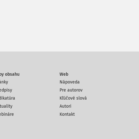
py obsahu
Web
ánky
Nápoveda
edpisy
Pre autorov
dikatúra
Kľúčové slová
tuality
Autori
bináre
Kontakt