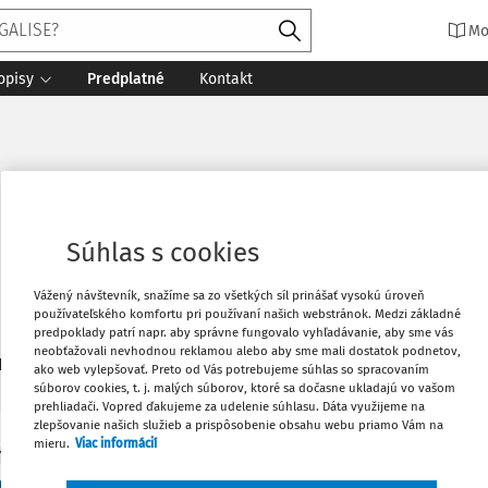
Mo
opisy
Predplatné
Kontakt
Súhlas s cookies
Vážený návštevník, snažíme sa zo všetkých síl prinášať vysokú úroveň
používateľského komfortu pri používaní našich webstránok. Medzi základné
predpoklady patrí napr. aby správne fungovalo vyhľadávanie, aby sme vás
neobťažovali nevhodnou reklamou alebo aby sme mali dostatok podnetov,
2
daných dokumentov:
Zoradiť
ako web vylepšovať. Preto od Vás potrebujeme súhlas so spracovaním
súborov cookies, t. j. malých súborov, ktoré sa dočasne ukladajú vo vašom
prehliadači. Vopred ďakujeme za udelenie súhlasu. Dáta využijeme na
zlepšovanie našich služieb a prispôsobenie obsahu webu priamo Vám na
mieru.
Viac informácií
Y
nskoprávne súdnictvo a súdny precedens de leg