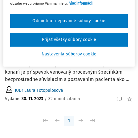
Zoradiť podľa
:
obsahu webu priamo Vám na mieru.
Viac informácií
Najnovšie
Najstaršie
Odmietnut nepovinné súbory cookie
ČLÁNKY
Osobitosti postavenia pacienta ako strany
sporu v civilnom sporovom konaní
Prijať všetky súbory cookie
Príspevok sa zaoberá postavením pacienta ako strany
Nastavenia súborov cookie
civilného sporového konania a v nadväznosti na
osobitosti postavenia pacienta v civilnom sporovom
konaní je príspevok venovaný procesným špecifikám
bezprostredne súvisiacim s postavením pacienta ako ...
JUDr Laura Fotopulosová
Vydané:
30. 11. 2023
/
32 minút čítania
1