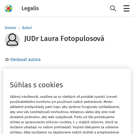
Legalis
Menu
Domov
Autori
JUDr Laura Fotopulosová
Sledovať autora
Právnická fakulta Univerzity Komenského v Bratislave
Súhlas s cookies
Téma
Vážený návštevník, snažíme sa zo všetkých síl prinášať vysokú úroveň
používateľského komfortu pri používaní našich webstránok. Medzi
Filter
základné predpoklady patrí napr. aby správne fungovalo vyhľadávanie,
aby sme vás neobťažovali nevhodnou reklamou alebo aby sme mali
dostatok podnetov, ako web vylepšovať. Preto od Vás potrebujeme
súhlas so spracovaním súborov cookies, t. j. malých súborov, ktoré sa
1
Počet vyhľadaných dokumentov:
dočasne ukladajú vo vašom prehliadači. Vopred ďakujeme za udelenie
súhlasu. Dáta využijeme na zlepšovanie našich služieb a prispôsobenie