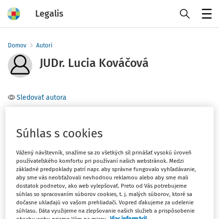
Legalis
Menu
Domov
Autori
JUDr. Lucia Kováčová
Sledovať autora
Téma
Súhlas s cookies
Filter
Vážený návštevník, snažíme sa zo všetkých síl prinášať vysokú úroveň
používateľského komfortu pri používaní našich webstránok. Medzi
základné predpoklady patrí napr. aby správne fungovalo vyhľadávanie,
1
Počet vyhľadaných dokumentov:
aby sme vás neobťažovali nevhodnou reklamou alebo aby sme mali
dostatok podnetov, ako web vylepšovať. Preto od Vás potrebujeme
Zoradiť podľa
:
súhlas so spracovaním súborov cookies, t. j. malých súborov, ktoré sa
dočasne ukladajú vo vašom prehliadači. Vopred ďakujeme za udelenie
Najnovšie
Najstaršie
súhlasu. Dáta využijeme na zlepšovanie našich služieb a prispôsobenie
obsahu webu priamo Vám na mieru.
Viac informácií