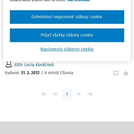
ČLÁNKY
Huber, P. Rome II regulation: Pocket
Odmietnut nepovinné súbory cookie
Commentary.
Huber, P. Rome II regulation: Pocket Commentary.
Prijať všetky súbory cookie
München: Sellier. European Law Publishers, 2011, 470 s.
Mgr. Lucia Kováčová Po prijatí nariadenia Európskeho
Nastavenia súborov cookie
parlamentu a Rady (ES) č. 864/2007 zo...
JUDr. Lucia Kováčová
Vydané:
31. 3. 2012
/
6 minút čítania
1