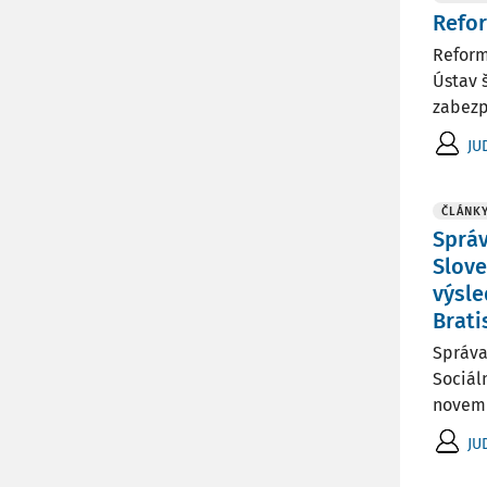
Refor
Reform
Ústav 
zabezp
JU
ČLÁNK
Správ
Slove
výsle
Brati
Správa
Sociál
novemb
JU