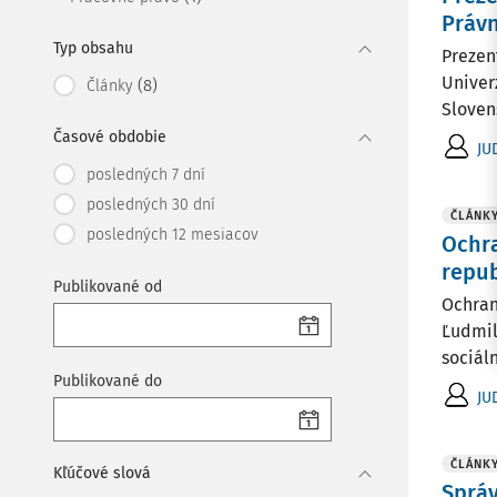
Právn
Typ obsahu
Prezen
Univerz
(8)
Články
Slovens
Časové obdobie
JU
posledných 7 dní
posledných 30 dní
ČLÁNK
posledných 12 mesiacov
Ochra
repub
Publikované od
Ochran
Ľudmil
sociál
Publikované do
JU
ČLÁNK
Kľúčové slová
Správ