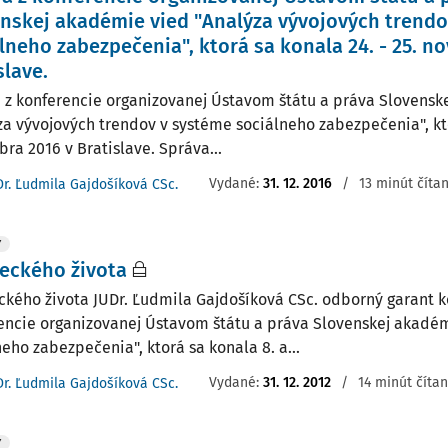
nskej akadémie vied "Analýza vývojových trendo
lneho zabezpečenia", ktorá sa konala 24. - 25. n
slave.
 z konferencie organizovanej Ústavom štátu a práva Slovensk
za vývojových trendov v systéme sociálneho zabezpečenia", kto
ra 2016 v Bratislave. Správa...
Vydané:
31. 12. 2016
/
13 minút číta
Dr. Ľudmila Gajdošíková CSc.
Y
eckého života
ckého života JUDr. Ľudmila Gajdošíková CSc. odborný garant k
encie organizovanej Ústavom štátu a práva Slovenskej akadémi
eho zabezpečenia", ktorá sa konala 8. a...
Vydané:
31. 12. 2012
/
14 minút čítan
Dr. Ľudmila Gajdošíková CSc.
Y