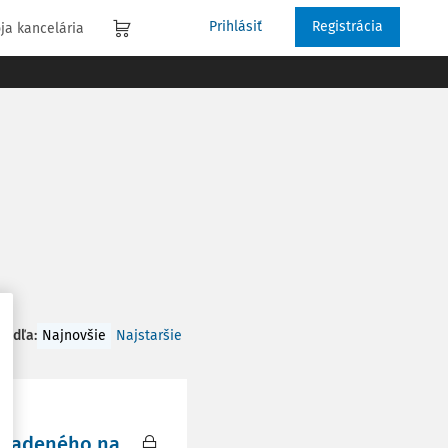
Prihlásiť
Registrácia
ja kancelária
 podľa
:
Najnovšie
Najstaršie
zriadeného na