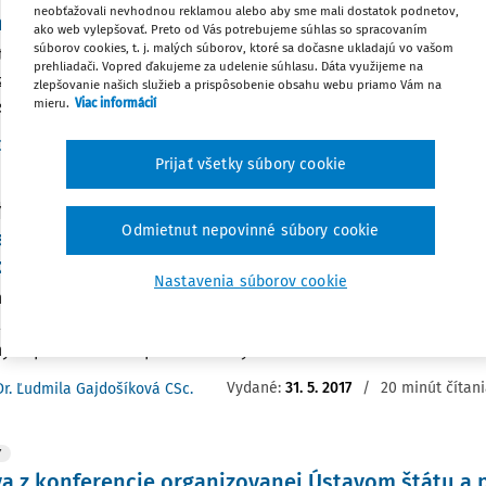
neobťažovali nevhodnou reklamou alebo aby sme mali dostatok podnetov,
ickej fakulte Univerzity P. J. Šafárika v Košiciach.
ako web vylepšovať. Preto od Vás potrebujeme súhlas so spracovaním
súborov cookies, t. j. malých súborov, ktoré sa dočasne ukladajú vo vašom
tácia Ústavu teórie práva Gustava Radbrucha zriadeného na P
prehliadači. Vopred ďakujeme za udelenie súhlasu. Dáta využijeme na
ity P. J. Šafárika v Košiciach. JUDr. Ľudmila Gajdošíková CSc. 
zlepšovanie našich služieb a prispôsobenie obsahu webu priamo Vám na
mieru.
Viac informácií
kej akadémie vied, Bratislava. V...
Vydané:
31. 7. 2017
/
3 minúty čítani
Dr. Ľudmila Gajdošíková CSc.
Prijať všetky súbory cookie
Y
Odmietnut nepovinné súbory cookie
na sociálnych práv v konaní pred Ústavným sú
liky.
Nastavenia súborov cookie
a sociálnych práv v konaní pred Ústavným súdom Slovenskej r
a Gajdošíková CSc. Ústav štátu a práva SAV, Bratislava. GAJDO
nych práv v konaní pred Ústavným...
Vydané:
31. 5. 2017
/
20 minút čítan
Dr. Ľudmila Gajdošíková CSc.
Y
a z konferencie organizovanej Ústavom štátu a 