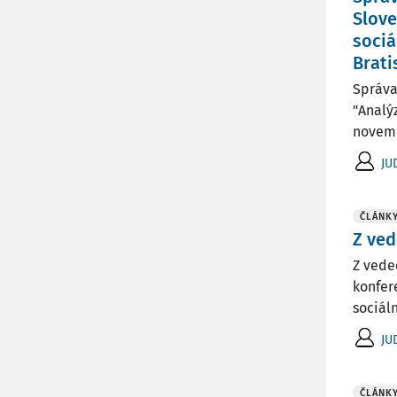
Slove
sociá
Brati
Správa
"Analý
novemb
JU
ČLÁNK
Z ved
Z vede
konfer
sociáln
JU
ČLÁNK