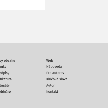
py obsahu
Web
ánky
Nápoveda
edpisy
Pre autorov
dikatúra
Kľúčové slová
tuality
Autori
bináre
Kontakt