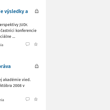
ie výsledky a
erspektívy JUDr.
Účastníci konferencie
iálne ...
nia
práva
ej akadémie vied.
októbra 2008 v
nia