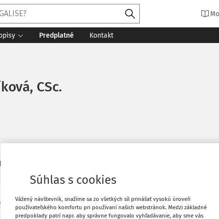
Mo
opisy
Predplatné
Kontakt
ková, CSc.
8
daných dokumentov:
Zoradiť
Súhlas s cookies
Vážený návštevník, snažíme sa zo všetkých síl prinášať vysokú úroveň
Y
používateľského komfortu pri používaní našich webstránok. Medzi základné
ntácia Ústavu teórie práva Gustava Radbrucha 
predpoklady patrí napr. aby správne fungovalo vyhľadávanie, aby sme vás