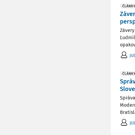
ČLÁNK
Záver
persp
Závery
Ľudmil
opakov
JU
ČLÁNK
Správ
Slove
Správa
Modern
Bratis
JU