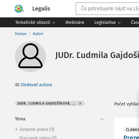
Legalis
Tematické oblasti
Webináre
Legislatíva
Čas
Domov
Autori
JUDr. Ľudmila Gajdoší
Sledovať autora
JUDR. ĽUDMILA GAJDOŠÍKOVÁ, ...
Počet vyhľa
Téma
(1)
Ústavné právo
ČLÁNK
Preze
(1)
Pracovné právo