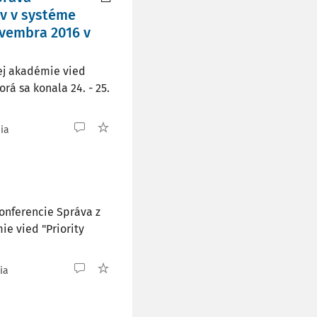
v v systéme
ovembra 2016 v
ej akadémie vied
rá sa konala 24. - 25.
nia
onferencie Správa z
e vied "Priority
ia