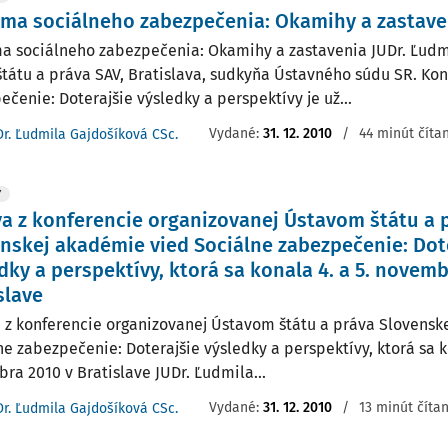
ma sociálneho zabezpečenia: Okamihy a zastave
a sociálneho zabezpečenia: Okamihy a zastavenia JUDr. Ľudm
štátu a práva SAV, Bratislava, sudkyňa Ústavného súdu SR. Ko
ečenie: Doterajšie výsledky a perspektívy je už...
Vydané:
31. 12. 2010
/
44 minút číta
Dr. Ľudmila Gajdošíková CSc.
Y
a z konferencie organizovanej Ústavom štátu a 
nskej akadémie vied Sociálne zabezpečenie: Dot
dky a perspektívy, ktorá sa konala 4. a 5. novemb
slave
 z konferencie organizovanej Ústavom štátu a práva Slovensk
ne zabezpečenie: Doterajšie výsledky a perspektívy, ktorá sa ko
ra 2010 v Bratislave JUDr. Ľudmila...
Vydané:
31. 12. 2010
/
13 minút číta
Dr. Ľudmila Gajdošíková CSc.