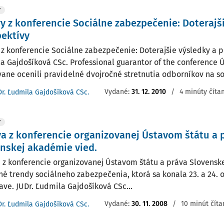
Y
y z konferencie Sociálne zabezpečenie: Doterajš
ektívy
 z konferencie Sociálne zabezpečenie: Doterajšie výsledky a p
a Gajdošíková CSc. Professional guarantor of the conference 
ane ocenili pravidelné dvojročné stretnutia odborníkov na soc
Vydané:
31. 12. 2010
/
4 minúty číta
Dr. Ľudmila Gajdošíková CSc.
Y
a z konferencie organizovanej Ústavom štátu a 
nskej akadémie vied.
 z konferencie organizovanej Ústavom štátu a práva Slovensk
é trendy sociálneho zabezpečenia, ktorá sa konala 23. a 24. 
lave. JUDr. Ľudmila Gajdošíková CSc...
Vydané:
30. 11. 2008
/
10 minút číta
Dr. Ľudmila Gajdošíková CSc.