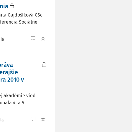
nia
ila Gajdošíková CSc.
nferencia Sociálne
nia
práva
erajšie
ra 2010 v
ej akadémie vied
nala 4. a 5.
nia