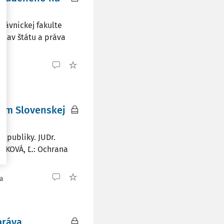
rávnickej fakulte
Ústav štátu a práva
a
dom Slovenskej
epubliky. JUDr.
ŠÍKOVÁ, Ľ.: Ochrana
ia
práva