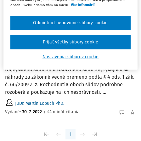
1
Počet vyhľadaných dokumentov:
obsahu webu priamo Vám na mieru.
Viac informácií
Zoradiť podľa
:
Najnovšie
Najstaršie
Odmietnut nepovinné súbory cookie
ČLÁNKY
Prijať všetky súbory cookie
Náhrada za zákonné vecné bremeno podľa
§ 4 ods. 1 zák. č. 66/2009 Z.z.; ako ďalej?
Nastavenia súborov cookie
Autor sa v článku zameriava na rozhodovaciu činnosť
Najvyššieho súdu SR a Ústavného súdu SR, týkajúcu sa
náhrady za zákonné vecné bremeno podľa § 4 ods. 1 zák.
č. 66/2009 Z. z. Rozhodnutia oboch súdov podrobne
rozoberá a poukazuje na ich nesprávnosti. ...
JUDr. Martin Lopuch PhD.
Vydané:
30. 7. 2022
/
44 minút čítania
1