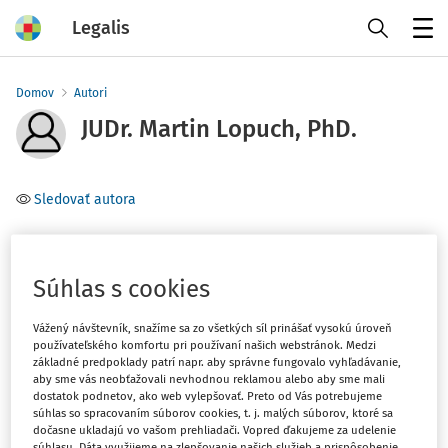
Legalis
Menu
Domov
Autori
JUDr. Martin Lopuch, PhD.
Sledovať autora
advokát
Súhlas s cookies
Téma
(1)
Občianske právo
Vážený návštevník, snažíme sa zo všetkých síl prinášať vysokú úroveň
používateľského komfortu pri používaní našich webstránok. Medzi
základné predpoklady patrí napr. aby správne fungovalo vyhľadávanie,
aby sme vás neobťažovali nevhodnou reklamou alebo aby sme mali
Filter
dostatok podnetov, ako web vylepšovať. Preto od Vás potrebujeme
súhlas so spracovaním súborov cookies, t. j. malých súborov, ktoré sa
dočasne ukladajú vo vašom prehliadači. Vopred ďakujeme za udelenie
súhlasu. Dáta využijeme na zlepšovanie našich služieb a prispôsobenie