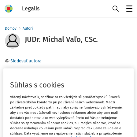
Legalis
Menu
Domov
Autori
JUDr. Michal Vaľo, CSc.
Sledovať autora
Téma
(1)
Súhlas s cookies
Trestné právo
Vážený návštevník, snažíme sa zo všetkých síl prinášať vysokú úroveň
Filter
používateľského komfortu pri používaní našich webstránok. Medzi
základné predpoklady patrí napr. aby správne fungovalo vyhľadávanie,
aby sme vás neobťažovali nevhodnou reklamou alebo aby sme mali
dostatok podnetov, ako web vylepšovať. Preto od Vás potrebujeme
1
Počet vyhľadaných dokumentov:
súhlas so spracovaním súborov cookies, t. j. malých súborov, ktoré sa
dočasne ukladajú vo vašom prehliadači. Vopred ďakujeme za udelenie
Zoradiť podľa
:
súhlasu. Dáta využijeme na zlepšovanie našich služieb a prispôsobenie