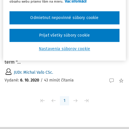
obsahu webu priamo Vám na mieru.
Viac informácií
Najnovšie
Najstaršie
Odmietnut nepovinné súbory cookie
ČLÁNKY
Trestnoprávna vina a zahladenie
odsúdenia
Prijať všetky súbory cookie
VAĽO, M.: Trestnoprávna vina a zahladenie odsúdenia.
Právny obzor, 103, 2020, č. 5, s. 372 - 386. Criminal guilt
Nastavenia súborov cookie
and expungement of conviction. The author defines the
term "...
JUDr. Michal Vaľo CSc.
Vydané:
6. 10. 2020
/
43 minút čítania
1