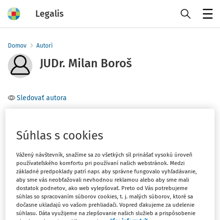
Legalis
Menu
Domov
Autori
JUDr. Milan Boroš
Sledovať autora
Téma
Súhlas s cookies
Filter
Vážený návštevník, snažíme sa zo všetkých síl prinášať vysokú úroveň
používateľského komfortu pri používaní našich webstránok. Medzi
základné predpoklady patrí napr. aby správne fungovalo vyhľadávanie,
1
Počet vyhľadaných dokumentov:
aby sme vás neobťažovali nevhodnou reklamou alebo aby sme mali
dostatok podnetov, ako web vylepšovať. Preto od Vás potrebujeme
Zoradiť podľa
:
súhlas so spracovaním súborov cookies, t. j. malých súborov, ktoré sa
dočasne ukladajú vo vašom prehliadači. Vopred ďakujeme za udelenie
Najnovšie
Najstaršie
súhlasu. Dáta využijeme na zlepšovanie našich služieb a prispôsobenie