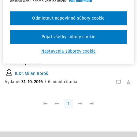
obsahu webu priamo Vám na mieru.
Viac informácií
ČLÁNKY
Rozpomienka na profesora Františka
Odmietnut nepovinné súbory cookie
Poláčka.
Rozpomienka na profesora Františka Poláčka. JUDr. Milan
Prijať všetky súbory cookie
Boroš externý doktorand na Právnickej fakulte Trnavskej
Univerzity v Trnave. Pred šesťdesiatimi rokmi zasiahla
Nastavenia súborov cookie
akademickú obec na bratislavskej právnickej fakulte
smutná správa...
JUDr. Milan Boroš
Vydané:
31. 10. 2016
/
6 minút čítania
1