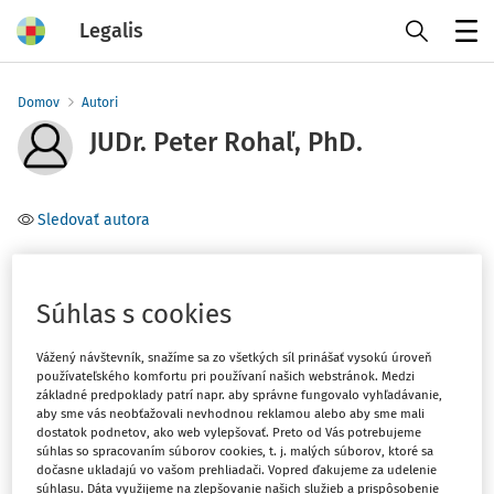
Legalis
Menu
Domov
Autori
JUDr. Peter Rohaľ, PhD.
Sledovať autora
Téma
(1)
Právo EÚ
Súhlas s cookies
Vážený návštevník, snažíme sa zo všetkých síl prinášať vysokú úroveň
Filter
používateľského komfortu pri používaní našich webstránok. Medzi
základné predpoklady patrí napr. aby správne fungovalo vyhľadávanie,
aby sme vás neobťažovali nevhodnou reklamou alebo aby sme mali
1
dostatok podnetov, ako web vylepšovať. Preto od Vás potrebujeme
Počet vyhľadaných dokumentov:
súhlas so spracovaním súborov cookies, t. j. malých súborov, ktoré sa
dočasne ukladajú vo vašom prehliadači. Vopred ďakujeme za udelenie
Zoradiť podľa
:
súhlasu. Dáta využijeme na zlepšovanie našich služieb a prispôsobenie