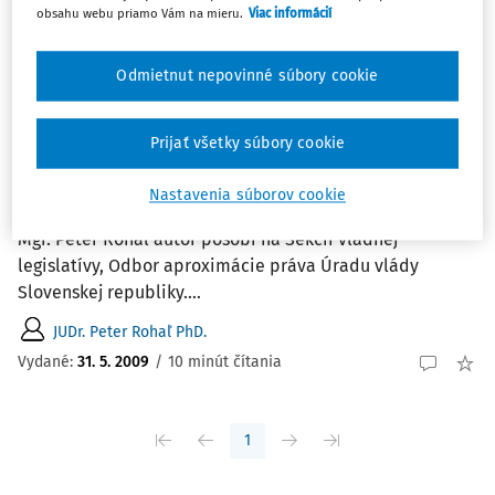
Najnovšie
Najstaršie
obsahu webu priamo Vám na mieru.
Viac informácií
ČLÁNKY
Odmietnut nepovinné súbory cookie
AD: Kumulatívna citácia publikačného
zdroja právnych aktov ES/EÚ v
Prijať všetky súbory cookie
multilinguálnom prostredí Európskej únie
AD: Kumulatívna citácia publikačného zdroja právnych
Nastavenia súborov cookie
aktov ES/EÚ v multilinguálnom prostredí Európskej únie
Mgr. Peter Rohaľ autor pôsobí na Sekcii vládnej
legislatívy, Odbor aproximácie práva Úradu vlády
Slovenskej republiky....
JUDr. Peter Rohaľ PhD.
Vydané:
31. 5. 2009
/
10 minút čítania
1