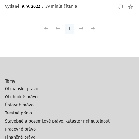
Vydané:
9. 9. 2022
/
39 minút čítania
1
Témy
Občianske právo
Obchodné právo
Ústavné právo
Trestné právo
Stavebné a pozemkové právo, kataster nehnuteľností
Pracovné právo
Finančné právo