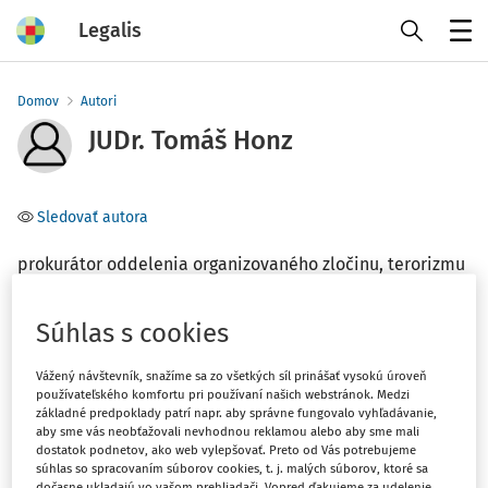
Legalis
Menu
Domov
Autori
JUDr. Tomáš Honz
Sledovať autora
prokurátor oddelenia organizovaného zločinu, terorizmu
a extrémistickej kriminality, odboru všeobecnej
kriminality Úradu špeciálnej prokuratúry GP SR a
Súhlas s cookies
doktorand Katedry trestného práva a kriminológie
Právnickej fakulty Trnavskej univerzity v Trnave
Vážený návštevník, snažíme sa zo všetkých síl prinášať vysokú úroveň
používateľského komfortu pri používaní našich webstránok. Medzi
základné predpoklady patrí napr. aby správne fungovalo vyhľadávanie,
Téma
aby sme vás neobťažovali nevhodnou reklamou alebo aby sme mali
dostatok podnetov, ako web vylepšovať. Preto od Vás potrebujeme
(1)
Trestné právo
súhlas so spracovaním súborov cookies, t. j. malých súborov, ktoré sa
dočasne ukladajú vo vašom prehliadači. Vopred ďakujeme za udelenie