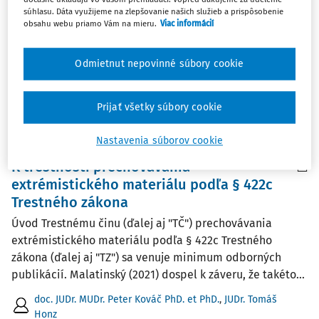
súhlasu. Dáta využijeme na zlepšovanie našich služieb a prispôsobenie
Filter
obsahu webu priamo Vám na mieru.
Viac informácií
Odmietnut nepovinné súbory cookie
1
Počet vyhľadaných dokumentov:
Zoradiť podľa
:
Prijať všetky súbory cookie
Najnovšie
Najstaršie
Nastavenia súborov cookie
ČLÁNKY
K trestnosti prechovávania
extrémistického materiálu podľa § 422c
Trestného zákona
Úvod Trestnému činu (ďalej aj "TČ") prechovávania
extrémistického materiálu podľa § 422c Trestného
zákona (ďalej aj "TZ") sa venuje minimum odborných
publikácií. Malatinský (2021) dospel k záveru, že takéto...
doc. JUDr. MUDr. Peter Kováč PhD. et PhD.
,
JUDr. Tomáš
Honz