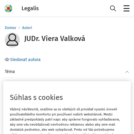
Legalis
Menu
Domov
Autori
JUDr. Viera Valková
Sledovať autora
Téma
Filter
Súhlas s cookies
2
Počet vyhľadaných dokumentov:
Vážený návštevník, snažíme sa zo všetkých síl prinášať vysokú úroveň
používateľského komfortu pri používaní našich webstránok. Medzi
Zoradiť podľa
:
základné predpoklady patrí napr. aby správne fungovalo vyhľadávanie,
aby sme vás neobťažovali nevhodnou reklamou alebo aby sme mali
Najnovšie
Najstaršie
dostatok podnetov, ako web vylepšovať. Preto od Vás potrebujeme