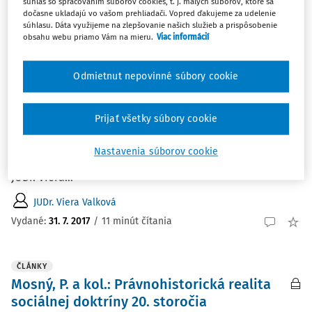
súhlas so spracovaním súborov cookies, t. j. malých súborov, ktoré sa
dočasne ukladajú vo vašom prehliadači. Vopred ďakujeme za udelenie
ČLÁNKY
súhlasu. Dáta využijeme na zlepšovanie našich služieb a prispôsobenie
Šošková, I., Manželstvo a
obsahu webu priamo Vám na mieru.
Viac informácií
manželskoprávne vzťahy vo svetle prvej
kodifikácie československého rodinného
Odmietnut nepovinné súbory cookie
práva 1949.
Šošková, I., Manželstvo a manželskoprávne vzťahy vo
Prijať všetky súbory cookie
svetle prvej kodifikácie československého rodinného
práva 1949. Banská Bystrica: Belianum - Vydavateľstvo
Nastavenia súborov cookie
Univerzity Mateja Bela, Právnická fakulta, 2016, 198 s.
JUDr. Viera...
JUDr. Viera Valková
Vydané:
31. 7. 2017
/
11 minút čítania
ČLÁNKY
Mosný, P. a kol.: Právnohistorická realita
sociálnej doktríny 20. storočia