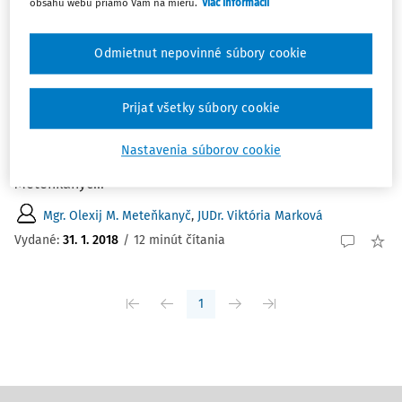
obsahu webu priamo Vám na mieru.
Viac informácií
ČLÁNKY
Správa z konferencie Právo a ekonómia -
Odmietnut nepovinné súbory cookie
výzvy a príležitosti.
Správa z konferencie Právo a ekonómia - výzvy a
Prijať všetky súbory cookie
príležitosti. Mgr. Viktória Marková Katedra právnych
dejín a právnej komparatistiky, Právnická fakulta
Nastavenia súborov cookie
Univerzity Komenského v Bratislave. Mgr. Olexij M.
Meteňkanyč...
Mgr. Olexij M. Meteňkanyč
,
JUDr. Viktória Marková
Vydané:
31. 1. 2018
/
12 minút čítania
1