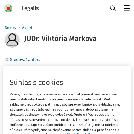
Legalis
Menu
Domov
Autori
JUDr. Viktória Marková
Sledovať autora
Téma
Súhlas s cookies
Filter
Vážený návštevník, snažíme sa zo všetkých síl prinášať vysokú úroveň
používateľského komfortu pri používaní našich webstránok. Medzi
základné predpoklady patrí napr. aby správne fungovalo vyhľadávanie,
1
Počet vyhľadaných dokumentov:
aby sme vás neobťažovali nevhodnou reklamou alebo aby sme mali
dostatok podnetov, ako web vylepšovať. Preto od Vás potrebujeme
Zoradiť podľa
:
súhlas so spracovaním súborov cookies, t. j. malých súborov, ktoré sa
dočasne ukladajú vo vašom prehliadači. Vopred ďakujeme za udelenie
Najnovšie
Najstaršie
súhlasu. Dáta využijeme na zlepšovanie našich služieb a prispôsobenie