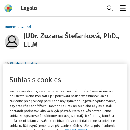
Legalis
Menu
Domov
Autori
JUDr. Zuzana Štefanková, PhD.,
LL.M
Sledovať autora
Téma
Súhlas s cookies
Filter
Vážený návštevník, snažíme sa zo všetkých síl prinášať vysokú úroveň
používateľského komfortu pri používaní našich webstránok. Medzi
základné predpoklady patrí napr. aby správne fungovalo vyhľadávanie,
aby sme vás neobťažovali nevhodnou reklamou alebo aby sme mali
1
Počet vyhľadaných dokumentov:
dostatok podnetov, ako web vylepšovať. Preto od Vás potrebujeme
súhlas so spracovaním súborov cookies, t. j. malých súborov, ktoré sa
Zoradiť podľa
:
dočasne ukladajú vo vašom prehliadači. Vopred ďakujeme za udelenie
súhlasu. Dáta využijeme na zlepšovanie našich služieb a prispôsobenie
Najnovšie
Najstaršie