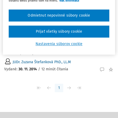
obsahu webu priamo Vám na mieru.
Viac informácií
ČLÁNKY
Odmietnut nepovinné súbory cookie
Trnavské právnické dni 2014
Trnavské právnické dni 2014 (správa z plenárneho
Prijať všetky súbory cookie
zasadnutia konferencie a z rokovania sekcie
medzinárodného a európskeho práva) Mgr. Zuzana
Nastavenia súborov cookie
Štefanková LL.M. PhD. odborný asistent Fakulta práva
Paneurópska vysoká škola...
JUDr. Zuzana Štefanková PhD., LL.M
Vydané:
30. 11. 2014
/
12 minút čítania
1