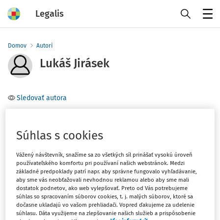
Legalis
Menu
Domov
Autori
Lukáš Jirásek
Sledovať autora
Téma
Súhlas s cookies
Filter
Vážený návštevník, snažíme sa zo všetkých síl prinášať vysokú úroveň
používateľského komfortu pri používaní našich webstránok. Medzi
základné predpoklady patrí napr. aby správne fungovalo vyhľadávanie,
1
Počet vyhľadaných dokumentov:
aby sme vás neobťažovali nevhodnou reklamou alebo aby sme mali
dostatok podnetov, ako web vylepšovať. Preto od Vás potrebujeme
Zoradiť podľa
:
súhlas so spracovaním súborov cookies, t. j. malých súborov, ktoré sa
dočasne ukladajú vo vašom prehliadači. Vopred ďakujeme za udelenie
Najnovšie
Najstaršie
súhlasu. Dáta využijeme na zlepšovanie našich služieb a prispôsobenie