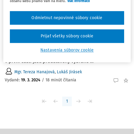
obsahu webu priamo Vám na mieru.
Viac informácií
ČLÁNKY
Mezinárodní mediační a negociační soutěže
Odmietnut nepovinné súbory cookie
jako významná součást kariérního růstu
Cílem tohoto textu je představit význam mezinárodních
Prijať všetky súbory cookie
mediačních a negociačních soutěží pro vlastní kariérní
rozvoj. Text je rozdělen do tří částí, přičemž každá
Nastavenia súborov cookie
pojednává o soutěžích ze specifického úhlu pohledu.
V první části jsou představeny vybrané ...
Mgr. Tereza Hanajová
,
Lukáš Jirásek
Vydané:
19. 3. 2024
/
18 minút čítania
1