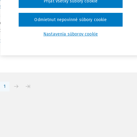
Prijať všetky súbory cookie
važovanie záujmov v slovenskom autorskom práv
isciplinárny pohľad na autorské právo, význam vedeckej prác
Odmietnut nepovinné súbory cookie
v v slovenskom autorskom práve JUDr. et Mgr. Marián Kropaj 
kej fakulte Trnavskej univerzity v Trnave...
Nastavenia súborov cookie
Vydané:
31. 7. 2010
/
Dr. Mgr. Marián Kropaj PhD.
,
Mária Martišová
1