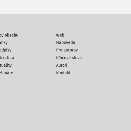
py obsahu
Web
ánky
Nápoveda
edpisy
Pre autorov
dikatúra
Kľúčové slová
tuality
Autori
bináre
Kontakt