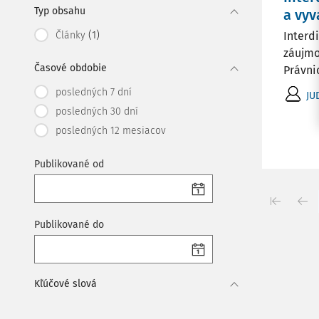
Typ obsahu
a vy
(1)
Články
Interd
záujmo
Časové obdobie
Právnic
posledných 7 dní
JU
posledných 30 dní
posledných 12 mesiacov
Publikované od
Publikované do
Kľúčové slová