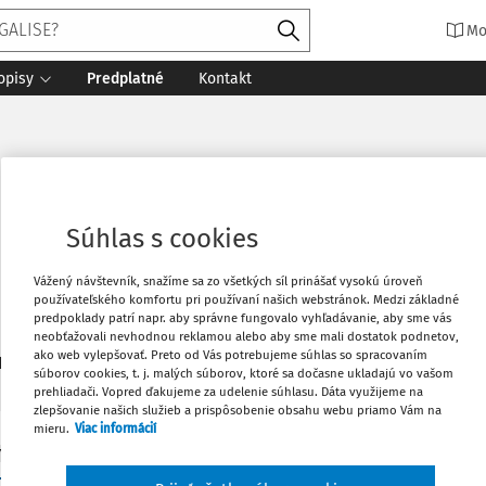
Mo
opisy
Predplatné
Kontakt
Súhlas s cookies
Vážený návštevník, snažíme sa zo všetkých síl prinášať vysokú úroveň
používateľského komfortu pri používaní našich webstránok. Medzi základné
predpoklady patrí napr. aby správne fungovalo vyhľadávanie, aby sme vás
neobťažovali nevhodnou reklamou alebo aby sme mali dostatok podnetov,
ako web vylepšovať. Preto od Vás potrebujeme súhlas so spracovaním
1
daných dokumentov:
Zoradiť
súborov cookies, t. j. malých súborov, ktoré sa dočasne ukladajú vo vašom
prehliadači. Vopred ďakujeme za udelenie súhlasu. Dáta využijeme na
zlepšovanie našich služieb a prispôsobenie obsahu webu priamo Vám na
mieru.
Viac informácií
Y
disciplinárny pohľad na autorské právo, význam