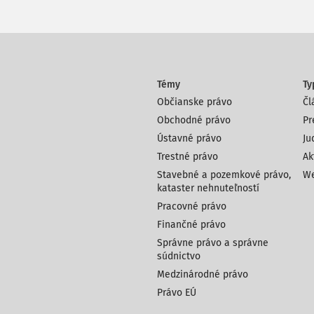
Témy
Ty
Občianske právo
Čl
Obchodné právo
Pr
Ústavné právo
Ju
Trestné právo
Ak
Stavebné a pozemkové právo,
We
kataster nehnuteľností
Pracovné právo
Finančné právo
Správne právo a správne
súdnictvo
Medzinárodné právo
Právo EÚ