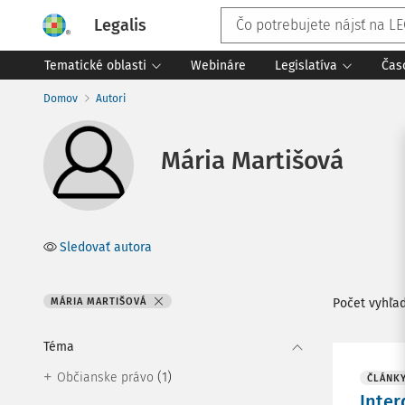
Legalis
Tematické oblasti
Webináre
Legislatíva
Čas
Domov
Autori
Mária Martišová
Sledovať autora
MÁRIA MARTIŠOVÁ
Počet vyhľa
Téma
(1)
Občianske právo
ČLÁNK
Inter