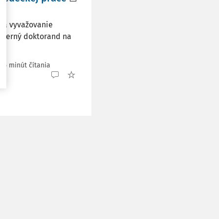
e
e a vyvažovanie
interný doktorand na
35 minút čítania