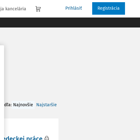
Prihlásiť
Registrácia
ja kancelária
 podľa
:
Najnovšie
Najstaršie
 vedeckej práce